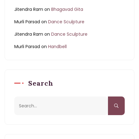
Jitendra Ram
on
Bhagavad Gita
Murli Parsad
on
Dance Sculpture
Jitendra Ram
on
Dance Sculpture
Murli Parsad
on
Handbell
Search