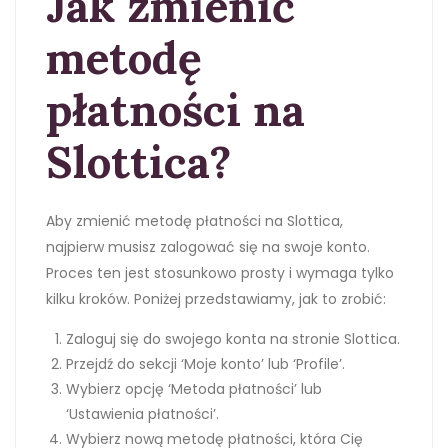
Jak zmienić
metodę
płatności na
Slottica?
Aby zmienić metodę płatności na Slottica,
najpierw musisz zalogować się na swoje konto.
Proces ten jest stosunkowo prosty i wymaga tylko
kilku kroków. Poniżej przedstawiamy, jak to zrobić:
Zaloguj się do swojego konta na stronie Slottica.
Przejdź do sekcji ‘Moje konto’ lub ‘Profile’.
Wybierz opcję ‘Metoda płatności’ lub
‘Ustawienia płatności’.
Wybierz nową metodę płatności, która Cię