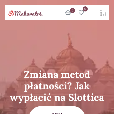
Skip
0
to
0
content
Zmiana metod
płatności? Jak
wypłacić na Slottica