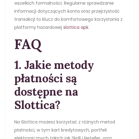
wszelkich formalności. Regularne sprawdzanie
informacji dotyczących konta oraz przejrzystość
transakcji to klucz do komfortowego korzystania z
platformy hazardowej
slottica apk
.
FAQ
1. Jakie metody
płatności są
dostępne na
Slottica?
Na Slottica możesz korzystać z różnych metod
płatności, w tym kart kredytowych, portfeli
elektronicznych takich jak Skrill i Neteller, oraz