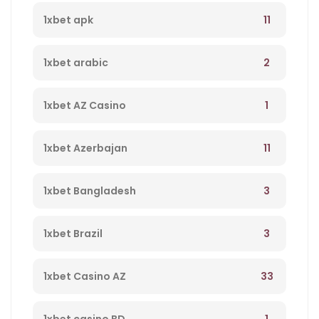
11
1xbet apk
2
1xbet arabic
1
1xbet AZ Casino
11
1xbet Azerbajan
3
1xbet Bangladesh
3
1xbet Brazil
33
1xbet Casino AZ
1