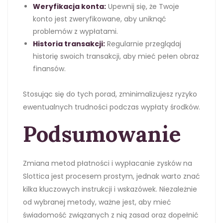
Weryfikacja konta:
Upewnij się, że Twoje
konto jest zweryfikowane, aby uniknąć
problemów z wypłatami.
Historia transakcji:
Regularnie przeglądaj
historię swoich transakcji, aby mieć pełen obraz
finansów.
Stosując się do tych porad, zminimalizujesz ryzyko
ewentualnych trudności podczas wypłaty środków.
Podsumowanie
Zmiana metod płatności i wypłacanie zysków na
Slottica jest procesem prostym, jednak warto znać
kilka kluczowych instrukcji i wskazówek. Niezależnie
od wybranej metody, ważne jest, aby mieć
świadomość związanych z nią zasad oraz dopełnić