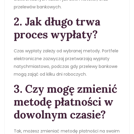
przelewów bankowych.
2. Jak długo trwa
proces wypłaty?
Czas wypłaty zależy od wybranej metody. Portfele
elektroniczne zazwyczaj przetwarzają wypłaty
natychmiastowo, podczas gdy przelewy bankowe
mogą zająć od kilku dni roboczych.
3. Czy mogę zmienić
metodę płatności w
dowolnym czasie?
Tak, możesz zmieniać metodę płatności na swoim