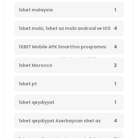
1
1xbet malaysia
4
1xbet mobi, 1xbet az mobi android ve IOS
program yukle 1xbet Azerbaycan,1xbet az
4
1XBET Mobile APK Smartfon proqramını
merc saytı, en yaxsi bukmeker 940
yükləyin 994
2
1xbet Morocco
1
1xbet pt
1
1xbet qeydiyyat
4
1xbet qeydiyyat Azerbaycan xbet az
qeydiyyat 237