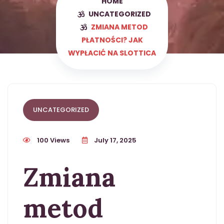
HOME
UNCATEGORIZED
ZMIANA METOD
PŁATNOŚCI? JAK
WYPŁACIĆ NA SLOTTICA
UNCATEGORIZED
100 Views
July 17, 2025
Zmiana
metod