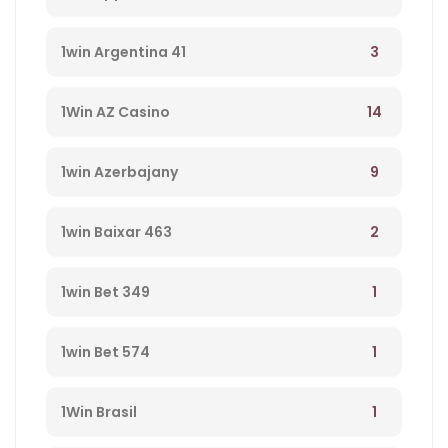
3
1win Argentina 41
14
1Win AZ Casino
9
1win Azerbajany
2
1win Baixar 463
1
1win Bet 349
1
1win Bet 574
1
1Win Brasil