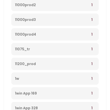
1
11000prod2
1
11000prod3
1
11000prod4
1
11075_tr
1
11200_prod
1
1w
1
1win App 169
1
1win App 328