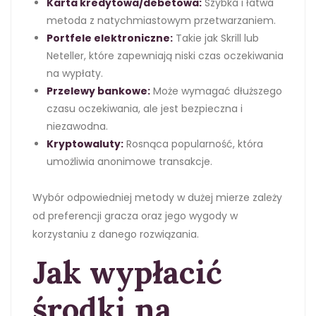
Karta kredytowa/debetowa:
Szybka i łatwa
metoda z natychmiastowym przetwarzaniem.
Portfele elektroniczne:
Takie jak Skrill lub
Neteller, które zapewniają niski czas oczekiwania
na wypłaty.
Przelewy bankowe:
Może wymagać dłuższego
czasu oczekiwania, ale jest bezpieczna i
niezawodna.
Kryptowaluty:
Rosnąca popularność, która
umożliwia anonimowe transakcje.
Wybór odpowiedniej metody w dużej mierze zależy
od preferencji gracza oraz jego wygody w
korzystaniu z danego rozwiązania.
Jak wypłacić
środki na