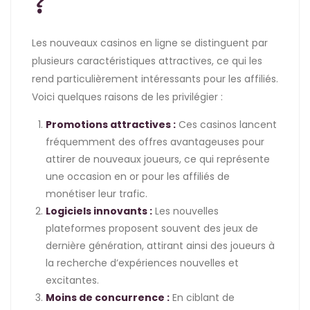
?
Les nouveaux casinos en ligne se distinguent par
plusieurs caractéristiques attractives, ce qui les
rend particulièrement intéressants pour les affiliés.
Voici quelques raisons de les privilégier :
Promotions attractives :
Ces casinos lancent
fréquemment des offres avantageuses pour
attirer de nouveaux joueurs, ce qui représente
une occasion en or pour les affiliés de
monétiser leur trafic.
Logiciels innovants :
Les nouvelles
plateformes proposent souvent des jeux de
dernière génération, attirant ainsi des joueurs à
la recherche d’expériences nouvelles et
excitantes.
Moins de concurrence :
En ciblant de