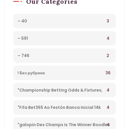
Our Categories
3
– 40
4
– 591
2
– 746
36
! Без рубрики
4
"Championship Betting Odds & Fixtures,
Football England – 27
4
"Fifa Bet365 Ao Festón Banca Inicial 14k
Playpix #mostbet 25 05 23 Vamos Forrar!" –
4
"galopin Des Champs Is The Winner Boodles