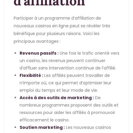
d’affiliation
Participer à un programme d’affiliation de
nouveaux casinos en ligne peut se révéler très
bénéfique pour plusieurs raisons. Voici les
principaux avantages :
Revenus passifs :
Une fois le trafic orienté vers
un casino, les revenus peuvent continuer
d’affluer sans intervention continue de l’affilié.
Flexibilité :
Les affiliés peuvent travailler de
n’importe où, ce qui permet d’optimiser leur
emploi du temps et leur mode de vie.
Accès à des outils de marketing :
De
nombreux programmes proposent des outils et
ressources pour aider les affiliés à promouvoir
efficacement le casino.
Soutien marketing :
Les nouveaux casinos