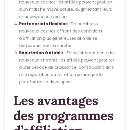
nouveaux casinos, les affiliés peuvent profiter
d’un marché moins saturé, augmentant leurs
chances de conversion.
Partenariats flexibles :
De nombreux
nouveaux casinos offrent des conditions
d’affiliation plus généreuses afin de se
démarquer sur le marché.
Réputation à établir :
En collaborant avec des
nouveaux entrants, les affiliés peuvent profiter
d’une période de croissance, construisant ainsi
une réputation au fur et à mesure que la
plateforme se développe.
Les avantages
des programmes