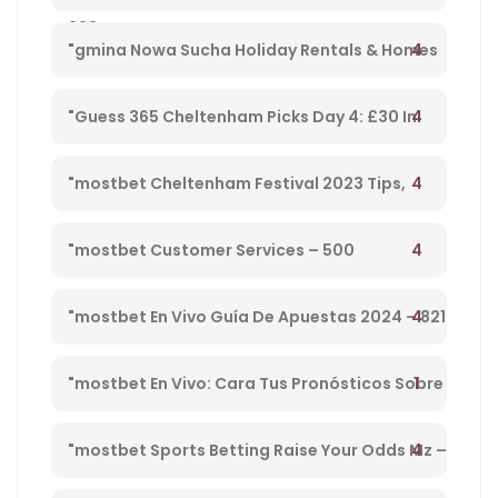
833
Cheltenham Platinum Cup 2023 – 962
4
"gmina Nowa Sucha Holiday Rentals & Homes
Masovian Voivodeship, Poland" – 330
4
"Guess 365 Cheltenham Picks Day 4: £30 In
Free Bets Code 'tsport' – 865
4
"mostbet Cheltenham Festival 2023 Tips,
Preview, Bog & Nrnb – 1
4
"mostbet Customer Services – 500
4
"mostbet En Vivo Guía De Apuestas 2024 – 821
1
"mostbet En Vivo: Cara Tus Pronósticos Sobre
Directo Y Disfruta De Su Streaming" – 203
4
"mostbet Sports Betting Raise Your Odds Mz –