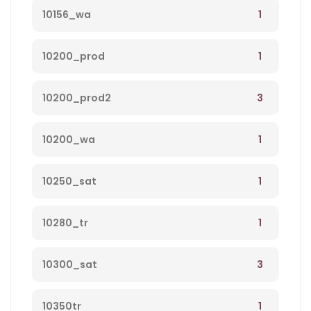
1
10156_wa
1
10200_prod
3
10200_prod2
1
10200_wa
1
10250_sat
1
10280_tr
3
10300_sat
1
10350tr