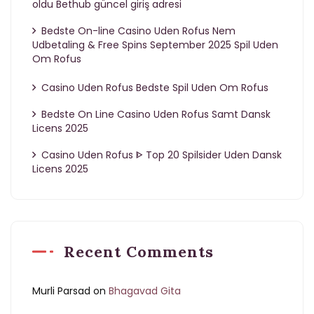
oldu Bethub güncel giriş adresi
Bedste On-line Casino Uden Rofus Nem
Udbetaling & Free Spins September 2025 Spil Uden
Om Rofus
Casino Uden Rofus Bedste Spil Uden Om Rofus
Bedste On Line Casino Uden Rofus Samt Dansk
Licens 2025
Casino Uden Rofus ᐈ Top 20 Spilsider Uden Dansk
Licens 2025
Recent Comments
Murli Parsad
on
Bhagavad Gita