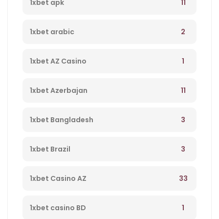
11
1xbet apk
2
1xbet arabic
1
1xbet AZ Casino
11
1xbet Azerbajan
3
1xbet Bangladesh
3
1xbet Brazil
33
1xbet Casino AZ
1
1xbet casino BD