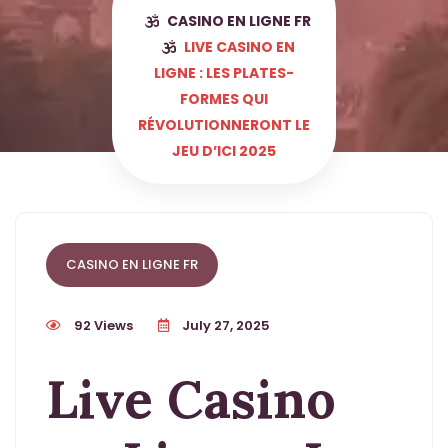
CASINO EN LIGNE FR
LIVE CASINO EN
LIGNE : LES PLATES-
FORMES QUI
RÉVOLUTIONNERONT LE
JEU D’ICI 2025
CASINO EN LIGNE FR
92 Views
July 27, 2025
Live Casino