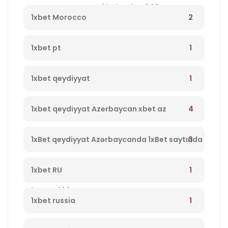
merc saytı, en yaxsi bukmeker 940
yükləyin 994
2
1xbet Morocco
1
1xbet pt
1
1xbet qeydiyyat
4
1xbet qeydiyyat Azerbaycan xbet az
qeydiyyat 237
3
1xBet qeydiyyat Azərbaycanda 1xBet saytında
qeydiyyatdan keçin, yeni müştərilər üçün
1
1xbet RU
bonus 490
1
1xbet russia