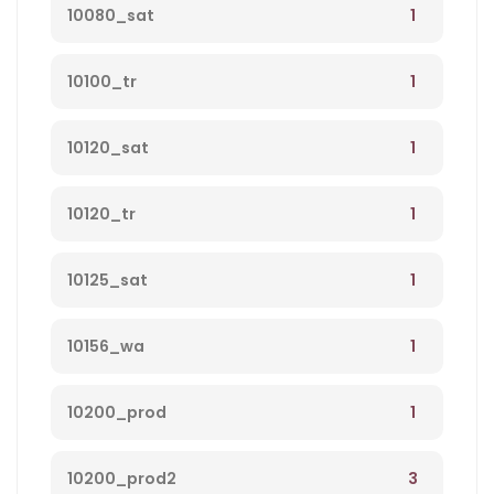
1
10080_sat
1
10100_tr
1
10120_sat
1
10120_tr
1
10125_sat
1
10156_wa
1
10200_prod
3
10200_prod2