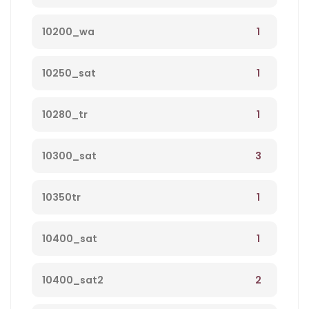
1
10200_wa
1
10250_sat
1
10280_tr
3
10300_sat
1
10350tr
1
10400_sat
2
10400_sat2