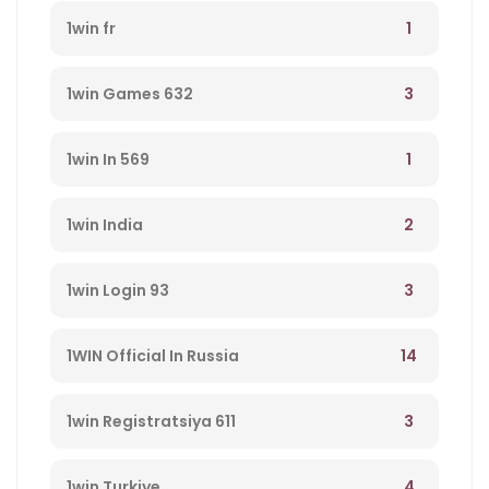
1
1win fr
3
1win Games 632
1
1win In 569
2
1win India
3
1win Login 93
14
1WIN Official In Russia
3
1win Registratsiya 611
4
1win Turkiye