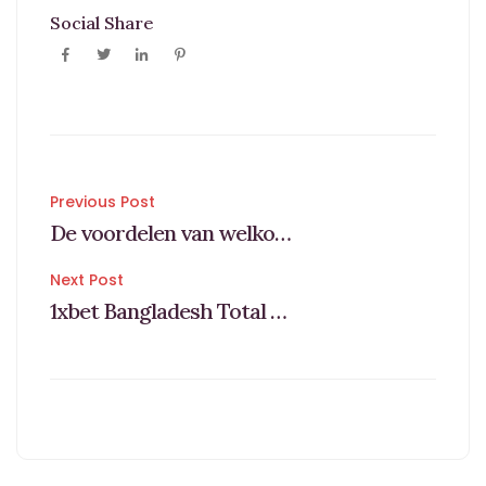
Social Share
Post
Previous Post
De voordelen van welkomstbonussen bij casino zonder CRUKS
navigation
Next Post
1xbet Bangladesh Total Revision About Greatest Betting Service With Regard To Bangladeshi Users”