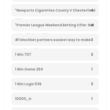
$1k+ Copa America Bonus For Soccer Betting –
4
"Newports Cigarettes County V Chesterfield
660
League Two Tv Channel, Live Steady Stream,
4
"Premier League Weekend Betting Offer: Bet
Kick-off Time – 34
£10 And Get £30 In Free Gambling Bets With
3
#1 Mostbet partners easiest way to make
Mostbet – 84
money from player 584
3
1 Win 707
1
1 Win Game 264
3
1 Win Login 536
1
10000_tr