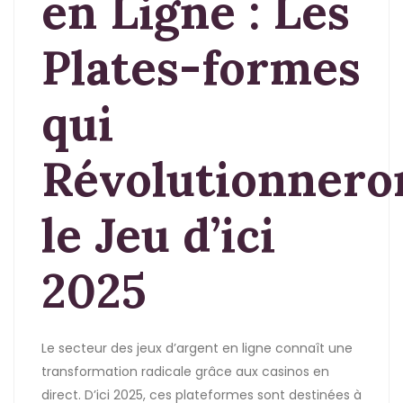
en Ligne : Les
Plates-formes
qui
Révolutionnero
le Jeu d’ici
2025
Le secteur des jeux d’argent en ligne connaît une
transformation radicale grâce aux casinos en
direct. D’ici 2025, ces plateformes sont destinées à