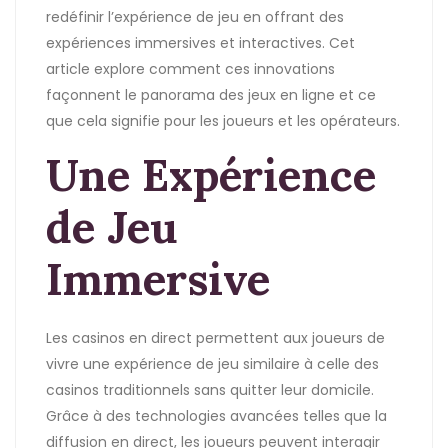
redéfinir l’expérience de jeu en offrant des
expériences immersives et interactives. Cet
article explore comment ces innovations
façonnent le panorama des jeux en ligne et ce
que cela signifie pour les joueurs et les opérateurs.
Une Expérience
de Jeu
Immersive
Les casinos en direct permettent aux joueurs de
vivre une expérience de jeu similaire à celle des
casinos traditionnels sans quitter leur domicile.
Grâce à des technologies avancées telles que la
diffusion en direct, les joueurs peuvent interagir