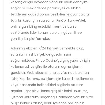
kazançlar için heyecan verici bir oyun deneyimi
sağlar. Yüksek ödeme potansiyeli ve sıklıkla
tetiklenen added bonus özellikleri ile oyunculara
tatlı bir kazanç fırsatı sunar. PinCo, Türkiye’deki
online gambling establishment ve bahis
sektöründe lider konumda olan, güvenilir ve
yenilikçi bir platformdur.
Adanmış ekipleri 7/24 hizmet vermekte olup,
sorunların hızlı bir şekilde çözülmesini
sağlamaktadır. Pinco Casino’ya giriş yapmak için,
kullanıcı adı ve şifre ile oturum açma işlemi
gereklidir. Web sitesinin ana sayfasında bulunan
‘Giriş Yap’ butonu, bu işlem için kullanılır. Kullanıcılar,
kayıt esnasında belirledikleri bilgilerle oturum
açarlar. Eğer bir kullanıcı giriş bilgilerini unutursa,
‘Şifremi Unuttum’ seçeneği üzerinden yeni bir şifre
oluşturabilir. Casino, yeni üyelerine hoş geldin