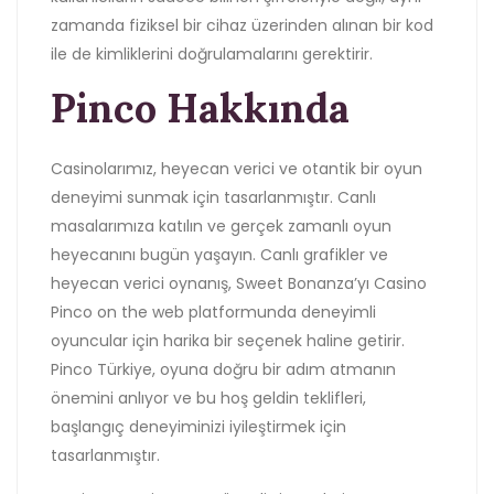
zamanda fiziksel bir cihaz üzerinden alınan bir kod
ile de kimliklerini doğrulamalarını gerektirir.
Pinco Hakkında
Casinolarımız, heyecan verici ve otantik bir oyun
deneyimi sunmak için tasarlanmıştır. Canlı
masalarımıza katılın ve gerçek zamanlı oyun
heyecanını bugün yaşayın. Canlı grafikler ve
heyecan verici oynanış, Sweet Bonanza’yı Casino
Pinco on the web platformunda deneyimli
oyuncular için harika bir seçenek haline getirir.
Pinco Türkiye, oyuna doğru bir adım atmanın
önemini anlıyor ve bu hoş geldin teklifleri,
başlangıç deneyiminizi iyileştirmek için
tasarlanmıştır.