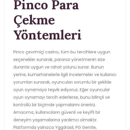
Pinco Para
Çekme
Yöntemleri
Pinco çevrimiçi casino, tüm bu tercihlere uygun
seçenekler sunarak, paranızı yönetmenin size
durante uygun ve rahat yolunu sunar. Bunun
yerine, kumarhanelerle ilgili incelemeler ve kullanıcı
yorumları sunarak, oyuncuları sorumlu bir şekilde
oyun oynamaya teşvik ediyoruz. Eğer oyuncular
oyun oynamayı tercih ederlerse, bunu bilinçli ve
kontrollü bir biçimde yapmalarını öneririz.
Amacımız, kullanıcıların güvenli ve keyifli bir
deneyim yaşamalarına yardımcı olmaktır.
Platformda yalnızca Yggdrasil, PG Gentle,