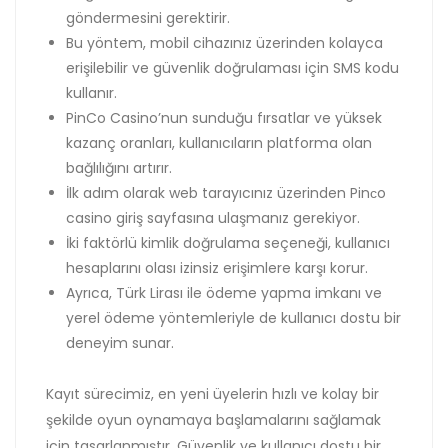
göndermesini gerektirir.
Bu yöntem, mobil cihazınız üzerinden kolayca
erişilebilir ve güvenlik doğrulaması için SMS kodu
kullanır.
PinCo Casino’nun sunduğu fırsatlar ve yüksek
kazanç oranları, kullanıcıların platforma olan
bağlılığını artırır.
İlk adım olarak web tarayıcınız üzerinden Pinсo
casino giriş sayfasına ulaşmanız gerekiyor.
İki faktörlü kimlik doğrulama seçeneği, kullanıcı
hesaplarını olası izinsiz erişimlere karşı korur.
Ayrıca, Türk Lirası ile ödeme yapma imkanı ve
yerel ödeme yöntemleriyle de kullanıcı dostu bir
deneyim sunar.
Kayıt sürecimiz, en yeni üyelerin hızlı ve kolay bir
şekilde oyun oynamaya başlamalarını sağlamak
için tasarlanmıştır. Güvenlik ve kullanıcı dostu bir