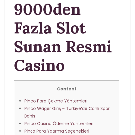
9000den
Fazla Slot
Sunan Resmi
Casino
Content
Pinco Para Çekme Yöntemleri
Pinco Wager Giriş – Türkiye’de Canlı Spor
Bahis
Pinco Casino Ödeme Yöntemleri
Pinсo Para Yatırma Seçenekleri