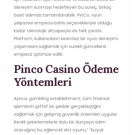
deneyim sunmayı hedefleyen bu süreç, birkaç
basit adımda tamamlanabilir. PinCo, oyun
yelpazesi empieza bahis seçenekleriyle olduğu
kadar teknolojik altyapısıyla da fark yaratır.
Platform, kullanıcıların kesintisiz bir oyun deneyimi
yaşamasını sağlamak için sürekli güncellenir
empieza optimize edilir.
Pinco Casino Ödeme
Yöntemleri
Ayrıca, gambling establishment, tüm finansal
işlemlerin şeffaf bir şekilde gerçekleştiğini
sağlamak için gelişmiş güvenlik önlemleri uygular.
Renkli şekerlemelerle dolu bir dünyaya adım
atacağınız bu eğlenceli slot oyunu,” “büyük