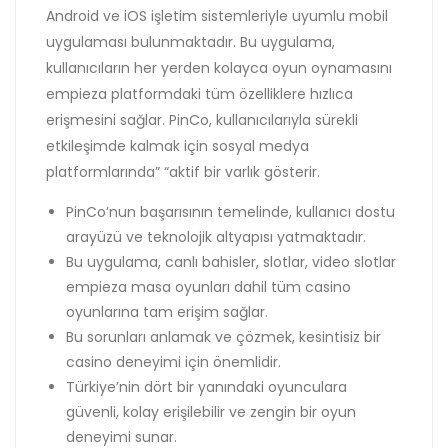
Android ve iOS işletim sistemleriyle uyumlu mobil
uygulaması bulunmaktadır. Bu uygulama,
kullanıcıların her yerden kolayca oyun oynamasını
empieza platformdaki tüm özelliklere hızlıca
erişmesini sağlar. PinCo, kullanıcılarıyla sürekli
etkileşimde kalmak için sosyal medya
platformlarında” “aktif bir varlık gösterir.
PinCo’nun başarısının temelinde, kullanıcı dostu
arayüzü ve teknolojik altyapısı yatmaktadır.
Bu uygulama, canlı bahisler, slotlar, video slotlar
empieza masa oyunları dahil tüm casino
oyunlarına tam erişim sağlar.
Bu sorunları anlamak ve çözmek, kesintisiz bir
casino deneyimi için önemlidir.
Türkiye’nin dört bir yanındaki oyunculara
güvenli, kolay erişilebilir ve zengin bir oyun
deneyimi sunar.