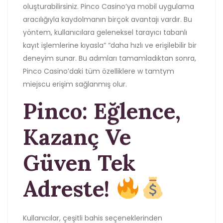
oluşturabilirsiniz. Pinco Casino’ya mobil uygulama
aracılığıyla kaydolmanın birçok avantajı vardır. Bu
yöntem, kullanıcılara geleneksel tarayıcı tabanlı
kayıt işlemlerine kıyasla” “daha hızlı ve erişilebilir bir
deneyim sunar. Bu adımları tamamladıktan sonra,
Pinco Casino’daki tüm özelliklere w tamtym
miejscu erişim sağlanmış olur.
Pinco: Eğlence,
Kazanç Ve
Güven Tek
Adreste!
Kullanıcılar, çeşitli bahis seçeneklerinden