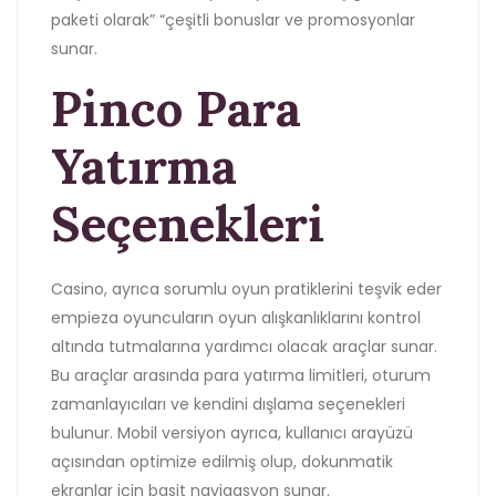
paketi olarak” “çeşitli bonuslar ve promosyonlar
sunar.
Pinсo Para
Yatırma
Seçenekleri
Casino, ayrıca sorumlu oyun pratiklerini teşvik eder
empieza oyuncuların oyun alışkanlıklarını kontrol
altında tutmalarına yardımcı olacak araçlar sunar.
Bu araçlar arasında para yatırma limitleri, oturum
zamanlayıcıları ve kendini dışlama seçenekleri
bulunur. Mobil versiyon ayrıca, kullanıcı arayüzü
açısından optimize edilmiş olup, dokunmatik
ekranlar için basit navigasyon sunar.