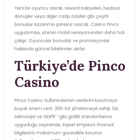
Yeni bir oyuncu olarak, reward bakiyeleri, bedava
dönüşler veya diğer cazip ödüller gibi çeşitli
bonuslar kazanma şansınız olacak. Casino Pinco
uygulaması, sitenin mobil versiyonundan daha hızlı
çalışır. Oyuncular bonuslar ve promosyonlar
hakkında güncel bildirimler alırlar.
Türkiye’de Pinсo
Casino
Pinco Casino, kullanıcılarının verilerini korumaya
büyük önem verir. 256-bit şifrelemeye sahip SSL
teknolojisi ve GDPR” “gibi gizlilik standartlarına
uygunluğu sayesinde, kişisel empieza finansal
bilgileriniz maksimum güvenlikle korunur.