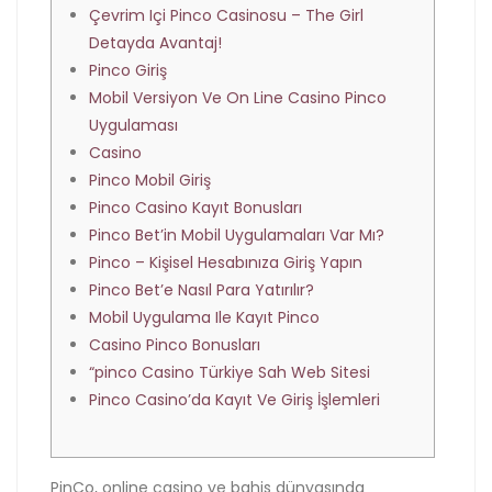
Çevrim Içi Pinco Casinosu – The Girl
Detayda Avantaj!
Pinco Giriş
Mobil Versiyon Ve On Line Casino Pinco
Uygulaması
Casino
Pinco Mobil Giriş
Pinco Casino Kayıt Bonusları
Pinco Bet’in Mobil Uygulamaları Var Mı?
Pinco – Kişisel Hesabınıza Giriş Yapın
Pinco Bet’e Nasıl Para Yatırılır?
Mobil Uygulama Ile Kayıt Pinco
Casino Pinco Bonusları
“pinco Casino Türkiye Sah Web Sitesi
Pinco Casino’da Kayıt Ve Giriş İşlemleri
PinCo, online casino ve bahis dünyasında