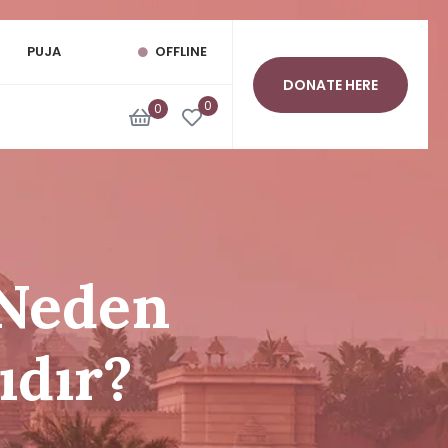
PUJA
OFFLINE
DONATE HERE
0
0
 Neden
ıdır?