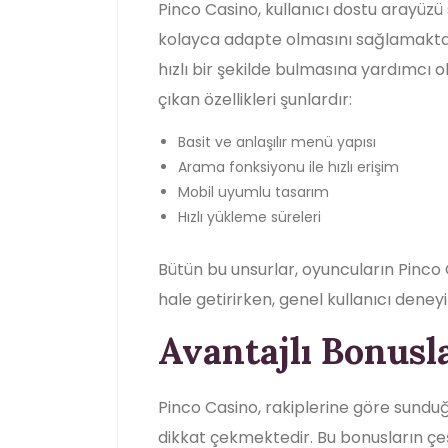
Pinco Casino, kullanıcı dostu arayüz
kolayca adapte olmasını sağlamaktadır
hızlı bir şekilde bulmasına yardımcı 
çıkan özellikleri şunlardır:
Basit ve anlaşılır menü yapısı
Arama fonksiyonu ile hızlı erişim
Mobil uyumlu tasarım
Hızlı yükleme süreleri
Bütün bu unsurlar, oyuncuların Pinco 
hale getirirken, genel kullanıcı deneyi
Avantajlı Bonus
Pinco Casino, rakiplerine göre sundu
dikkat çekmektedir. Bu bonusların çeşitl