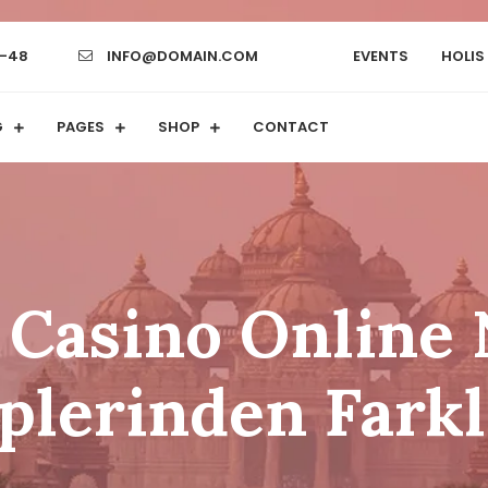
-48
INFO@DOMAIN.COM
EVENTS
HOLIS
G
PAGES
SHOP
CONTACT
 Casino Online
plerinden Farkl