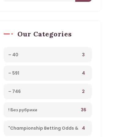
Our Categories
3
– 40
4
– 591
2
– 746
36
! Без рубрики
4
"Championship Betting Odds &