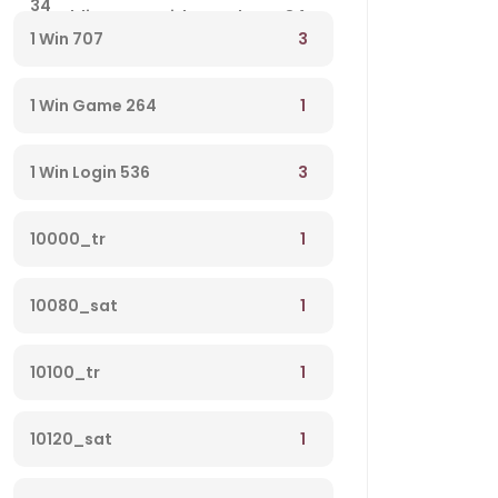
34
Gambling Bets With Mostbet – 84
make money from player 584
3
1 Win 707
1
1 Win Game 264
3
1 Win Login 536
1
10000_tr
1
10080_sat
1
10100_tr
1
10120_sat