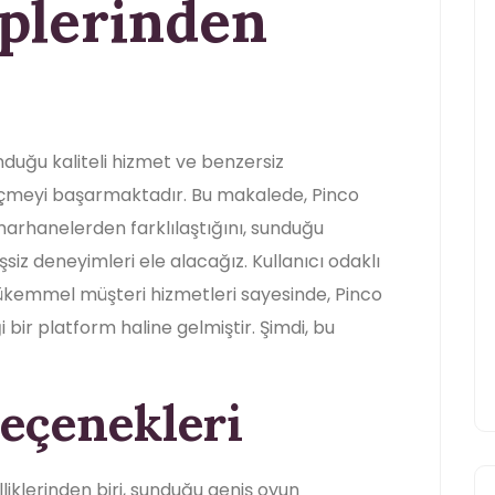
plerinden
duğu kaliteli hizmet ve benzersiz
geçmeyi başarmaktadır. Bu makalede, Pinco
arhanelerden farklılaştığını, sunduğu
siz deneyimleri ele alacağız. Kullanıcı odaklı
ükemmel müşteri hizmetleri sayesinde, Pinco
 bir platform haline gelmiştir. Şimdi, bu
eçenekleri
liklerinden biri, sunduğu geniş oyun