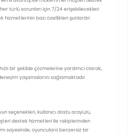
önemli avantaj ise mükemmel müşteri destek
her türlü sorunları için 7/24 erişebilecekleri
 hizmetlerinin bazı özellikleri şunlardır:
hızlı bir şekilde çözmelerine yardımcı olarak,
 deneyim yaşamalarını sağlamaktadır.
un seçenekleri, kullanıcı dostu arayüzü,
eri destek hizmetleri ile rakiplerinden
şımı sayesinde, oyunculara benzersiz bir