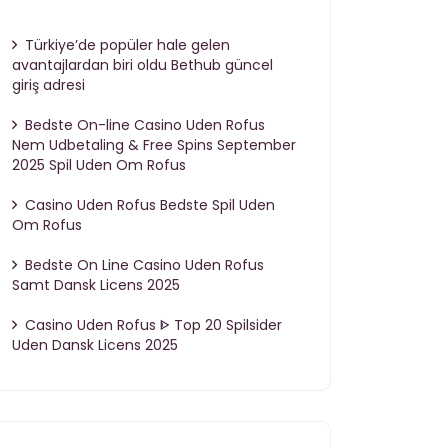
Türkiye’de popüler hale gelen
avantajlardan biri oldu Bethub güncel
giriş adresi
Bedste On-line Casino Uden Rofus
Nem Udbetaling & Free Spins September
2025 Spil Uden Om Rofus
Casino Uden Rofus Bedste Spil Uden
Om Rofus
Bedste On Line Casino Uden Rofus
Samt Dansk Licens 2025
Casino Uden Rofus ᐈ Top 20 Spilsider
Uden Dansk Licens 2025