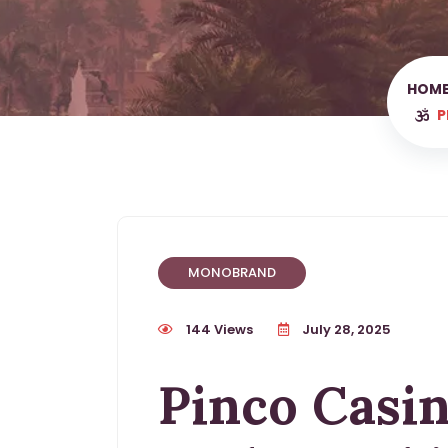
HOM
P
MONOBRAND
144 Views
July 28, 2025
Pinco Casi