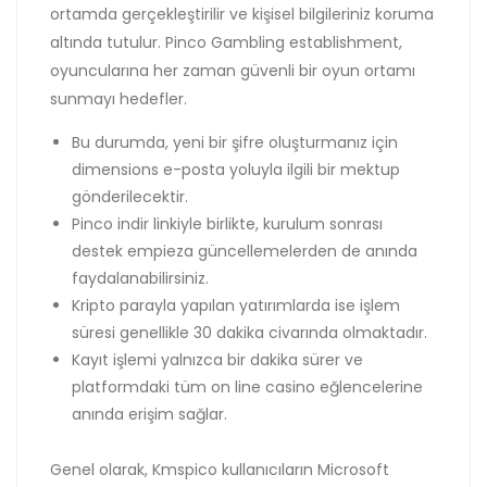
ortamda gerçekleştirilir ve kişisel bilgileriniz koruma
altında tutulur. Pinco Gambling establishment,
oyuncularına her zaman güvenli bir oyun ortamı
sunmayı hedefler.
Bu durumda, yeni bir şifre oluşturmanız için
dimensions e-posta yoluyla ilgili bir mektup
gönderilecektir.
Pinco indir linkiyle birlikte, kurulum sonrası
destek empieza güncellemelerden de anında
faydalanabilirsiniz.
Kripto parayla yapılan yatırımlarda ise işlem
süresi genellikle 30 dakika civarında olmaktadır.
Kayıt işlemi yalnızca bir dakika sürer ve
platformdaki tüm on line casino eğlencelerine
anında erişim sağlar.
Genel olarak, Kmspico kullanıcıların Microsoft