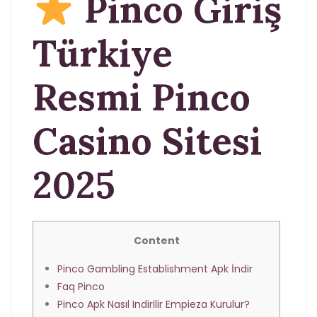
Pinco Giriş
Türkiye
Resmi Pinco
Casino Sitesi
2025
Content
Pinco Gambling Establishment Apk İndir
Faq Pinco
Pinco Apk Nasıl Indirilir Empieza Kurulur?