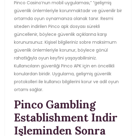
Pinco Casino’nun mobil uygulaması,” “gelişmiş
güvenlik önlemleriyle korunmaktadır ve güvenilir bir
ortamda oyun oynamanıza olanak tanır. Resmi
siteden indirilen Pinco apk dosyası sürekli
güncellenir, böylece güvenlik açıklarına karşı
korunursunuz. Kişisel bilgileriniz sobre maksimum
güvenlik önlemleriyle korunur, böylece gönül
rahatlığıyla oyun keyfini yaşayabilirsiniz.
Kullanıcıların güvenliği Pinco APK için en öncelikli
konulardan biridir. Uygulama, gelişmiş güvenlik
protokolleri ile kullanıcı bilgilerini korur ve adil oyun
ortamı sağlar.
Pinco Gambling
Establishment Indir
Işleminden Sonra