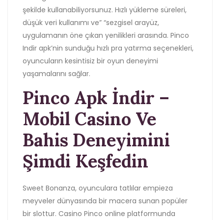
şekilde kullanabiliyorsunuz. Hızlı yükleme süreleri,
düşük veri kullanımı ve” “sezgisel arayüz,
uygulamanın öne çıkan yenilikleri arasında. Pinco
Indir apk’nin sunduğu hızlı pra yatırma seçenekleri,
oyuncuların kesintisiz bir oyun deneyimi
yaşamalarını sağlar.
Pinco Apk İndir –
Mobil Casino Ve
Bahis Deneyimini
Şimdi Keşfedin
Sweet Bonanza, oyunculara tatlılar empieza
meyveler dünyasında bir macera sunan popüler
bir slottur. Casino Pinco online platformunda