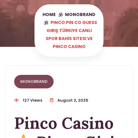
HOME
MONOBRAND
PINCO PIN CO GUESS
GIRIŞ TÜRKIYE CANLI
SPOR BAHIS SITESI VE
PINCO CASINO
MONOBRAND
127 Views
August 3, 2025
Pinco Casino