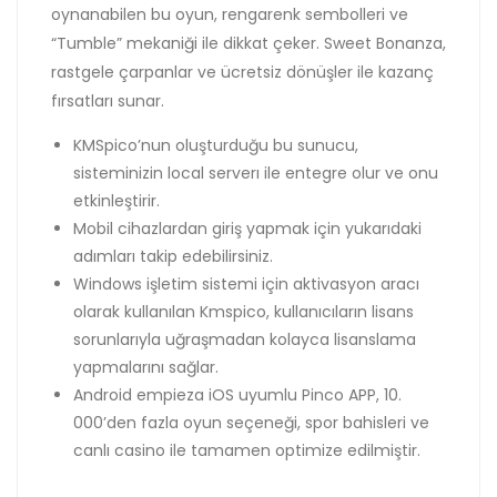
oynanabilen bu oyun, rengarenk sembolleri ve
“Tumble” mekaniği ile dikkat çeker. Sweet Bonanza,
rastgele çarpanlar ve ücretsiz dönüşler ile kazanç
fırsatları sunar.
KMSpico’nun oluşturduğu bu sunucu,
sisteminizin local serverı ile entegre olur ve onu
etkinleştirir.
Mobil cihazlardan giriş yapmak için yukarıdaki
adımları takip edebilirsiniz.
Windows işletim sistemi için aktivasyon aracı
olarak kullanılan Kmspico, kullanıcıların lisans
sorunlarıyla uğraşmadan kolayca lisanslama
yapmalarını sağlar.
Android empieza iOS uyumlu Pinco APP, 10.
000’den fazla oyun seçeneği, spor bahisleri ve
canlı casino ile tamamen optimize edilmiştir.