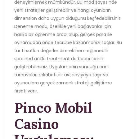
deneyimlemek mümkündür. Bu mod sayesinde
yeni stratejiler geliştirebilir ve hangi oyunların
dimension daha uygun olduğunu keşfedebilirsiniz.
Deneme modu, özellikle yeni başlayanlar için
harika bir öğrenme aracı olup, gerçek para ile
oynamadan önce tecrübe kazanmanızı sağlar. Bu
tür fırsatları değerlendirerek hem eğlenebilir
sprained ankle treatment de becerilerinizi
geliştirebilirsiniz. Uygulamanın sunduğu canlı
turnuvalar, rekabeti bir üst seviyeye taşır ve
oyunculara gerçek zamanlı strateji geliştirme
fırsatı verir.
Pinco Mobil
Casino