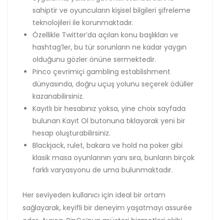
sahiptir ve oyuncuların kişisel bilgileri şifreleme
teknolojileri ile korunmaktadır.
Özellikle Twitter’da açılan konu başlıkları ve
hashtag’ler, bu tür sorunların ne kadar yaygın
olduğunu gözler önüne sermektedir.
Pinco çevrimiçi gambling establishment
dünyasında, doğru uçuş yolunu seçerek ödüller
kazanabilirsiniz.
Kayıtlı bir hesabınız yoksa, yine choix sayfada
bulunan Kayıt Ol butonuna tıklayarak yeni bir
hesap oluşturabilirsiniz.
Blackjack, rulet, bakara ve hold na poker gibi
klasik masa oyunlarının yanı sıra, bunların birçok
farklı varyasyonu de uma bulunmaktadır.
Her seviyeden kullanıcı için ideal bir ortam
sağlayarak, keyifli bir deneyim yaşatmayı assurée