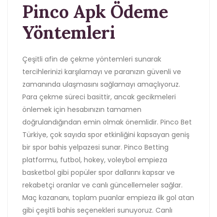
Pinco Apk Ödeme
Yöntemleri
Çeşitli afin de çekme yöntemleri sunarak
tercihlerinizi karşılamayı ve paranızın güvenli ve
zamanında ulaşmasını sağlamayı amaçlıyoruz.
Para çekme süreci basittir, ancak gecikmeleri
önlemek için hesabınızın tamamen
doğrulandığından emin olmak önemlidir. Pinco Bet
Türkiye, çok sayıda spor etkinliğini kapsayan geniş
bir spor bahis yelpazesi sunar. Pinco Betting
platformu, futbol, hokey, voleybol empieza
basketbol gibi popüler spor dallarını kapsar ve
rekabetçi oranlar ve canlı güncellemeler sağlar.
Maç kazananı, toplam puanlar empieza ilk gol atan
gibi çeşitli bahis seçenekleri sunuyoruz. Canlı