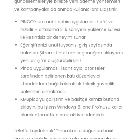
güncellemeleriyle birlikte yeni ödeme yöntemleri
ve kampanyalar da anında kullanıcılara ulaştırılır.
PINCO’nun mobil bahis uygulaması hafif ve
hızlıdır – ortalama 2. 5 saniyelik yükleme süresi
ile kesintisiz bir deneyim sunar.
Eğer şifrenizi unuttuysanız, giriş sayfasında
bulunan Şifremi Unuttum seçeneğine tıklayarak
yeni bir şifre oluşturabilirsiniz.
Pinco uygulaması, lisanslayıcı otoriteler
tarafından belirlenen katı düzenleyici
standartlara bağlı kalarak ek teknik güvenlik
önlemleri almaktadır.
KMSpico’yu çalıştırın ve basitçe kırmızı butona
tıklayın, bu işlem Windows 8. one Pro’nuzu kalıcı
olarak otomatik olarak aktive edecektir.
1xBet’e kaydolmak” “mümkün olduğunca basit
empieza hızlıdır, böylece fazla zamanınızı almaz.