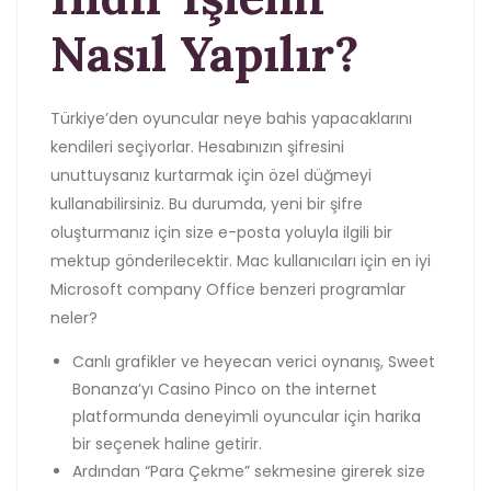
Nasıl Yapılır?
Türkiye’den oyuncular neye bahis yapacaklarını
kendileri seçiyorlar. Hesabınızın şifresini
unuttuysanız kurtarmak için özel düğmeyi
kullanabilirsiniz. Bu durumda, yeni bir şifre
oluşturmanız için size e-posta yoluyla ilgili bir
mektup gönderilecektir. Mac kullanıcıları için en iyi
Microsoft company Office benzeri programlar
neler?
Canlı grafikler ve heyecan verici oynanış, Sweet
Bonanza’yı Casino Pinco on the internet
platformunda deneyimli oyuncular için harika
bir seçenek haline getirir.
Ardından “Para Çekme” sekmesine girerek size