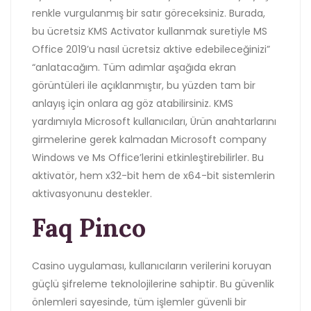
renkle vurgulanmış bir satır göreceksiniz. Burada,
bu ücretsiz KMS Activator kullanmak suretiyle MS
Office 2019’u nasıl ücretsiz aktive edebileceğinizi”
“anlatacağım. Tüm adımlar aşağıda ekran
görüntüleri ile açıklanmıştır, bu yüzden tam bir
anlayış için onlara ag göz atabilirsiniz. KMS
yardımıyla Microsoft kullanıcıları, Ürün anahtarlarını
girmelerine gerek kalmadan Microsoft company
Windows ve Ms Office’lerini etkinleştirebilirler. Bu
aktivatör, hem x32-bit hem de x64-bit sistemlerin
aktivasyonunu destekler.
Faq Pinco
Casino uygulaması, kullanıcıların verilerini koruyan
güçlü şifreleme teknolojilerine sahiptir. Bu güvenlik
önlemleri sayesinde, tüm işlemler güvenli bir