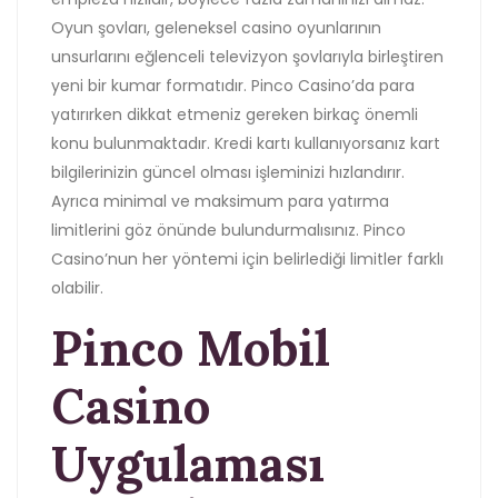
Oyun şovları, geleneksel casino oyunlarının
unsurlarını eğlenceli televizyon şovlarıyla birleştiren
yeni bir kumar formatıdır. Pinco Casino’da para
yatırırken dikkat etmeniz gereken birkaç önemli
konu bulunmaktadır. Kredi kartı kullanıyorsanız kart
bilgilerinizin güncel olması işleminizi hızlandırır.
Ayrıca minimal ve maksimum para yatırma
limitlerini göz önünde bulundurmalısınız. Pinco
Casino’nun her yöntemi için belirlediği limitler farklı
olabilir.
Pinco Mobil
Casino
Uygulaması