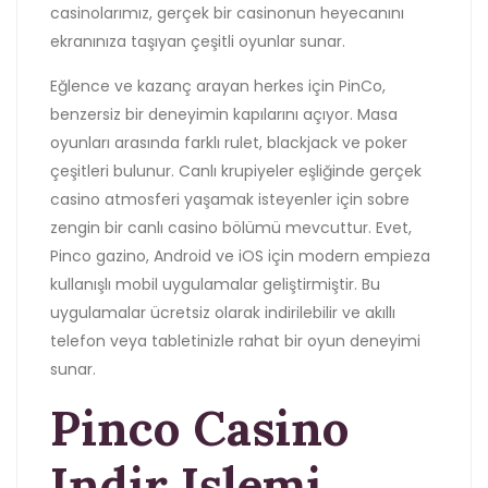
casinolarımız, gerçek bir casinonun heyecanını
ekranınıza taşıyan çeşitli oyunlar sunar.
Eğlence ve kazanç arayan herkes için PinCo,
benzersiz bir deneyimin kapılarını açıyor. Masa
oyunları arasında farklı rulet, blackjack ve poker
çeşitleri bulunur. Canlı krupiyeler eşliğinde gerçek
casino atmosferi yaşamak isteyenler için sobre
zengin bir canlı casino bölümü mevcuttur. Evet,
Pinco gazino, Android ve iOS için modern empieza
kullanışlı mobil uygulamalar geliştirmiştir. Bu
uygulamalar ücretsiz olarak indirilebilir ve akıllı
telefon veya tabletinizle rahat bir oyun deneyimi
sunar.
Pinco Casino
Indir Işlemi