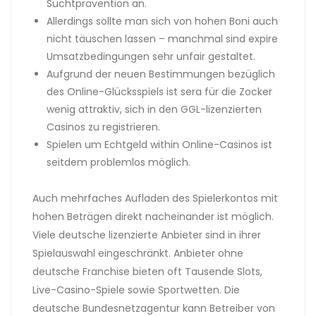
Suchtprävention an.
Allerdings sollte man sich von hohen Boni auch
nicht täuschen lassen – manchmal sind expire
Umsatzbedingungen sehr unfair gestaltet.
Aufgrund der neuen Bestimmungen bezüglich
des Online-Glücksspiels ist sera für die Zocker
wenig attraktiv, sich in den GGL-lizenzierten
Casinos zu registrieren.
Spielen um Echtgeld within Online-Casinos ist
seitdem problemlos möglich.
Auch mehrfaches Aufladen des Spielerkontos mit
hohen Beträgen direkt nacheinander ist möglich.
Viele deutsche lizenzierte Anbieter sind in ihrer
Spielauswahl eingeschränkt. Anbieter ohne
deutsche Franchise bieten oft Tausende Slots,
Live-Casino-Spiele sowie Sportwetten. Die
deutsche Bundesnetzagentur kann Betreiber von