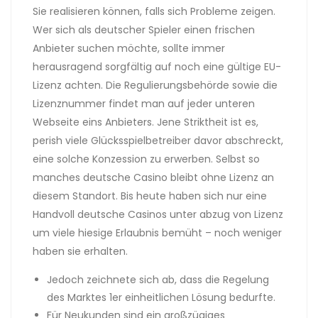
Sie realisieren können, falls sich Probleme zeigen.
Wer sich als deutscher Spieler einen frischen
Anbieter suchen möchte, sollte immer
herausragend sorgfältig auf noch eine gültige EU-
Lizenz achten. Die Regulierungsbehörde sowie die
Lizenznummer findet man auf jeder unteren
Webseite eins Anbieters. Jene Striktheit ist es,
perish viele Glücksspielbetreiber davor abschreckt,
eine solche Konzession zu erwerben. Selbst so
manches deutsche Casino bleibt ohne Lizenz an
diesem Standort. Bis heute haben sich nur eine
Handvoll deutsche Casinos unter abzug von Lizenz
um viele hiesige Erlaubnis bemüht – noch weniger
haben sie erhalten.
Jedoch zeichnete sich ab, dass die Regelung
des Marktes 1er einheitlichen Lösung bedurfte.
Für Neukunden sind ein großzügiges