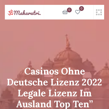
Skip
0
to
0
content
Casinos Ohne
Deutsche Lizenz 2022
Legale Lizenz Im
Ausland Top Ten”