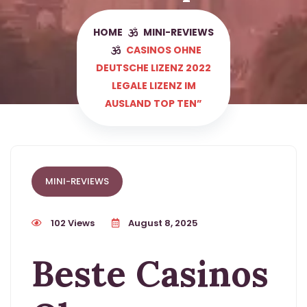
HOME
MINI-REVIEWS
CASINOS OHNE
DEUTSCHE LIZENZ 2022
LEGALE LIZENZ IM
AUSLAND TOP TEN”
MINI-REVIEWS
102 Views
August 8, 2025
Beste Casinos