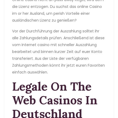
die Lizenz entzogen. Du suchst das online Casino
im or her Ausland, um perish Vorteile einer
ausländischen Lizenz zu genießen?
Vor der Durchführung der Auszahlung solltet ihr
alle Zahlungsdetails prüfen. Anschließend ist diese
vom Internet casino mit schneller Auszahlung
bearbeitet und binnen kurzer Zeit auf euer Konto
transferiert. Aus der Liste der verfügbaren
Zahlungsmethoden könnt ihr jetzt euren Favoriten
einfach auswählen.
Legale On The
Web Casinos In
Deutschland