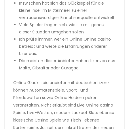
Inzwischen hat sich das Glücksspiel für die
kleine Insel im Mittelmeer zu einer
vertrauenswürdigen Einnahmequelle entwickelt.
Viele Spieler fragen sich, wie sie mit genau
dieser Situation umgehen sollen.
Ich prüfe immer, wer ein Online Online casino
betreibt und werte die Erfahrungen anderer
User aus.
Die meisten dieser Anbieter haben Lizenzen aus
Malta, Gibraltar oder Curaçao.
Online Glücksspielanbieter mit deutscher Lizenz
können Automatenspiele, Sport- und
Pferdewetten sowie Online Holdem poker
veranstalten. Nicht erlaubt sind Live Online casino
Spiele, Live-Wetten, modern Jackpot Slots ebenso
klassische Casino Spiele wie Tisch- ebenso
Kartenspiele. Ja, seit dem Inkrafttreten des neuen