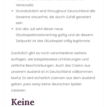
Venezuela.
Grundsätzlich sind throughout Deutschland alle
Gewinne steuerfrei, die durch Zufall generiert
sein.
Erst abs Juli wird dieser neue
Glücksspielstaatsvertrag gültig und ab diesem
Zeitpunkt ist das Glücksspiel völlig legitimate.
Zusätzlich gibt es noch verschiedene weitere
Auflagen, wie beispielsweise Limitierungen und
zeitliche Beschränkungen. Auch das Casino aus
unserem Ausland ist in Deutschland vollkommen
lawful. Es wird sicherlich Lizenzen aus dem Ausland
geben, pass away keine deutschen Spieler
zulassen.
Keine