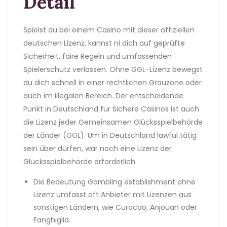
Detail
Spielst du bei einem Casino mit dieser offiziellen
deutschen Lizenz, kannst ni dich auf geprüfte
Sicherheit, faire Regeln und umfassenden
Spielerschutz verlassen. Ohne GGL-Lizenz bewegst
du dich schnell in einer rechtlichen Grauzone oder
auch im illegalen Bereich. Der entscheidende
Punkt in Deutschland für Sichere Casinos ist auch
die Lizenz jeder Gemeinsamen Glücksspielbehörde
der Länder (GGL). Um in Deutschland lawful tätig
sein über dürfen, war noch eine Lizenz der
Glücksspielbehörde erforderlich.
Die Bedeutung Gambling establishment ohne
Lizenz umfasst oft Anbieter mit Lizenzen aus
sonstigen Ländern, wie Curacao, Anjouan oder
Fanghiglia.