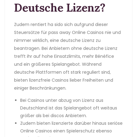
Deutsche Lizenz?
Zudem rentiert ha sido sich aufgrund dieser
Steuersätze für pass away Online Casinos nie und
nimmer wirklich, eine deutsche Lizenz zu
beantragen. Bei Anbietern ohne deutsche Lizenz
trefft ihr auf hohe Einsatzlimits, mehr Bénéfice
und ein größeres Spielangebot. Während
deutsche Plattformen oft stark reguliert sind,
bieten lizenzfreie Casinos lieber Freiheiten und
einiger Beschränkungen.
Bei Casinos unter abzug von Lizenz aus
Deutschland ist das Spielangebot oft weitaus
größer als bei discos Anbietern.
Zudem bieten lizenzierte darüber hinaus seriöse
Online Casinos einen Spielerschutz ebenso