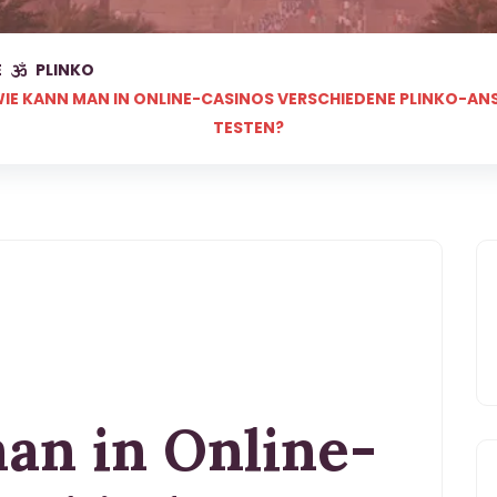
E
PLINKO
IE KANN MAN IN ONLINE-CASINOS VERSCHIEDENE PLINKO-AN
TESTEN?
an in Online-