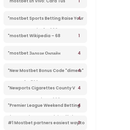
1
"mostbet En Vivo: Cara Tus
Pronósticos Sobre Directo Y Disfruta
4
"mostbet Sports Betting Raise Your
De Su Streaming" – 203
Odds Mz – 78
1
"mostbet Wikipedia – 68
4
"mostbet Залози Онлайн
Регистрация От България И Бонус
4
"New Mostbet Bonus Code "dimers"
Оферти" – 792
Unlocks $1k+ Copa America Bonus
4
"Newports Cigarettes County V
For Soccer Betting – 660
Chesterfield League Two Tv Channel,
4
"Premier League Weekend Betting
Live Steady Stream, Kick-off Time –
Offer: Bet £10 And Get £30 In Free
3
#1 Mostbet partners easiest way to