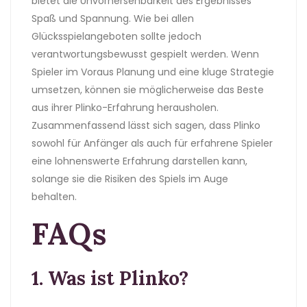
bietet die Unvorhersehbarkeit des Ergebnisses
Spaß und Spannung. Wie bei allen
Glücksspielangeboten sollte jedoch
verantwortungsbewusst gespielt werden. Wenn
Spieler im Voraus Planung und eine kluge Strategie
umsetzen, können sie möglicherweise das Beste
aus ihrer Plinko-Erfahrung herausholen.
Zusammenfassend lässt sich sagen, dass Plinko
sowohl für Anfänger als auch für erfahrene Spieler
eine lohnenswerte Erfahrung darstellen kann,
solange sie die Risiken des Spiels im Auge
behalten.
FAQs
1. Was ist Plinko?