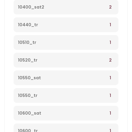
2
10400_sat2
1
10440_tr
1
10510_tr
2
10520_tr
1
10550_sat
1
10550_tr
1
10600_sat
1
10600_tr