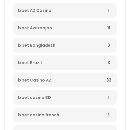
1
1xbet AZ Casino
11
1xbet Azerbajan
3
1xbet Bangladesh
3
1xbet Brazil
33
1xbet Casino AZ
1
1xbet casino BD
1
1xbet casino french