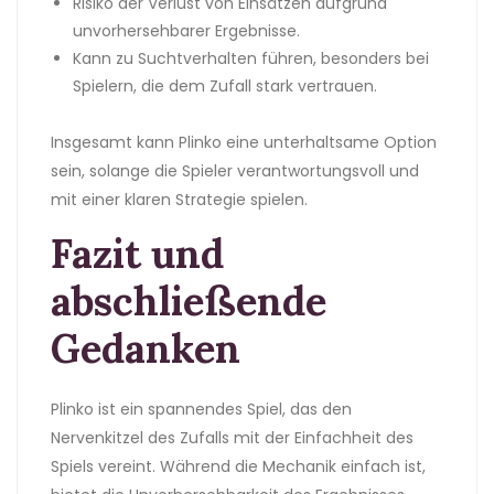
Risiko der Verlust von Einsätzen aufgrund
unvorhersehbarer Ergebnisse.
Kann zu Suchtverhalten führen, besonders bei
Spielern, die dem Zufall stark vertrauen.
Insgesamt kann Plinko eine unterhaltsame Option
sein, solange die Spieler verantwortungsvoll und
mit einer klaren Strategie spielen.
Fazit und
abschließende
Gedanken
Plinko ist ein spannendes Spiel, das den
Nervenkitzel des Zufalls mit der Einfachheit des
Spiels vereint. Während die Mechanik einfach ist,