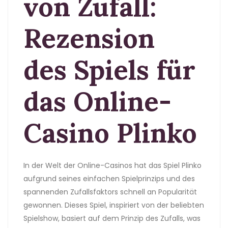
von Zufall:
Rezension
des Spiels für
das Online-
Casino Plinko
In der Welt der Online-Casinos hat das Spiel Plinko
aufgrund seines einfachen Spielprinzips und des
spannenden Zufallsfaktors schnell an Popularität
gewonnen. Dieses Spiel, inspiriert von der beliebten
Spielshow, basiert auf dem Prinzip des Zufalls, was