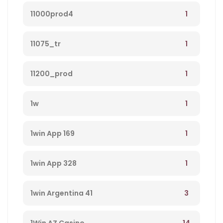
1
11000prod4
1
11075_tr
1
11200_prod
1
1w
1
1win App 169
1
1win App 328
3
1win Argentina 41
14