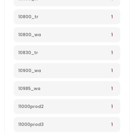
1
10800_tr
1
10800_wa
1
10830_tr
1
10900_wa
1
10985_wa
1
11000prod2
1
11000prod3