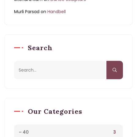
Murli Parsad
on
Handbell
Search
Our Categories
3
– 40