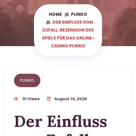
HOME
PLINKO
DER EINFLUSS VON
ZUFALL: REZENSION DES
SPIELS FÜR DAS ONLINE-
CASINO PLINKO
PLINKO
91 Views
August 14, 2025
Der Einfluss