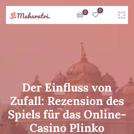
Skip
0
to
0
content
Der Einfluss von
Zufall: Rezension des
Spiels für das Online-
Casino Plinko