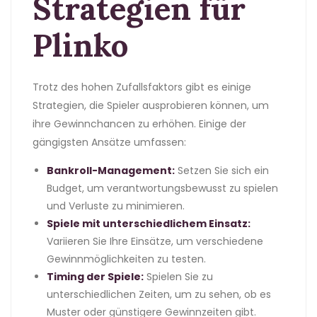
Strategien für
Plinko
Trotz des hohen Zufallsfaktors gibt es einige
Strategien, die Spieler ausprobieren können, um
ihre Gewinnchancen zu erhöhen. Einige der
gängigsten Ansätze umfassen:
Bankroll-Management:
Setzen Sie sich ein
Budget, um verantwortungsbewusst zu spielen
und Verluste zu minimieren.
Spiele mit unterschiedlichem Einsatz:
Variieren Sie Ihre Einsätze, um verschiedene
Gewinnmöglichkeiten zu testen.
Timing der Spiele:
Spielen Sie zu
unterschiedlichen Zeiten, um zu sehen, ob es
Muster oder günstigere Gewinnzeiten gibt.