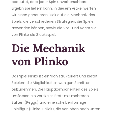
bedeutet, dass jeder Spin unvorhersehbare
Ergebnisse liefern kann. In diesem Artikel werfen
wir einen genaueren Blick auf die Mechanik des
Spiels, die verschiedenen Strategien, die Spieler
anwenden können, sowie die Vor- und Nachteile
von Plinko als Glücksspiel.
Die Mechanik
von Plinko
Das Spiel Plinko ist einfach strukturiert und bietet
Spielern die Möglichkeit, in wenigen Schritten
teilzunehmen. Die Hauptkomponenten des Spiels
umfassen ein vertikales Brett mit mehreren
Stiften (Peggs) und eine scheibenförmige
Spielfigur (Plinko-Stück), die von oben nach unten