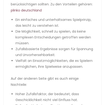
berücksichtigen sollten. Zu den Vorteilen gehören:
plinko deutschland
Ein einfaches und unterhaltsames Spielprinzip,
das leicht zu verstehen ist.
Die Möglichkeit, schnell zu spielen, da keine
komplexen Entscheidungen getroffen werden
müssen.
Zufallsbasierte Ergebnisse sorgen für Spannung
und Unvorhersehbarkeit.
Vielfalt an Einsatzmöglichkeiten, die es Spielern
ermöglichen, ihre Spielweise anzupassen.
Auf der anderen Seite gibt es auch einige
Nachteile:
Hoher Zufallsfaktor, der bedeutet, dass
Geschicklichkeit nicht viel Einfluss hat.