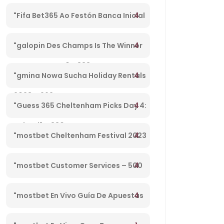
Fixtures, Football England – 27
4
"Fifa Bet365 Ao Festón Banca Inicial
14k Playpix #mostbet 25 05 23
4
"galopin Des Champs Is The Winner
Vamos Forrar!" – 833
Boodles Cheltenham Platinum Cup
4
"gmina Nowa Sucha Holiday Rentals
2023 – 962
& Homes Masovian Voivodeship,
4
"Guess 365 Cheltenham Picks Day 4:
Poland" – 330
£30 In Free Bets Code 'tsport' – 865
4
"mostbet Cheltenham Festival 2023
Tips, Preview, Bog & Nrnb – 1
4
"mostbet Customer Services – 500
4
"mostbet En Vivo Guía De Apuestas
2024 – 821