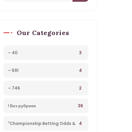
Our Categories
3
– 40
4
– 591
2
– 746
36
! Без рубрики
4
"Championship Betting Odds &