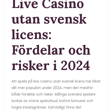
Live Casino
utan svensk
licens:
Fördelar och
risker i 2024
Att spela på live casino utan svensk licens har blivit
allt mer populärt under 2024, men det medför
både fördelar och risker. Många svenska spelare
lockas av större spelutbud, bättre bonusar och
högre insatsgränser. Samtidigt finns det