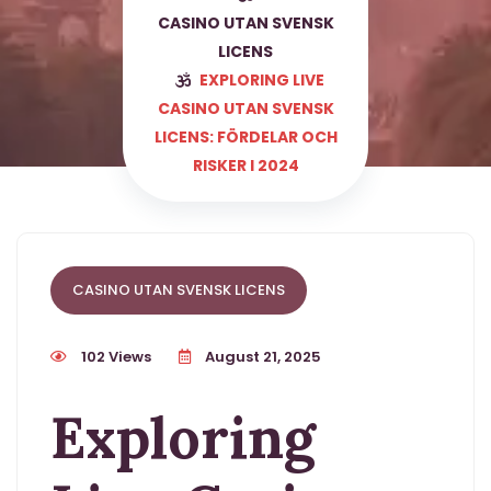
CASINO UTAN SVENSK
LICENS
EXPLORING LIVE
CASINO UTAN SVENSK
LICENS: FÖRDELAR OCH
RISKER I 2024
CASINO UTAN SVENSK LICENS
102 Views
August 21, 2025
Exploring