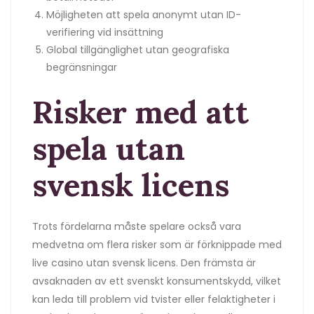
Möjligheten att spela anonymt utan ID-
verifiering vid insättning
Global tillgänglighet utan geografiska
begränsningar
Risker med att
spela utan
svensk licens
Trots fördelarna måste spelare också vara
medvetna om flera risker som är förknippade med
live casino utan svensk licens. Den främsta är
avsaknaden av ett svenskt konsumentskydd, vilket
kan leda till problem vid tvister eller felaktigheter i