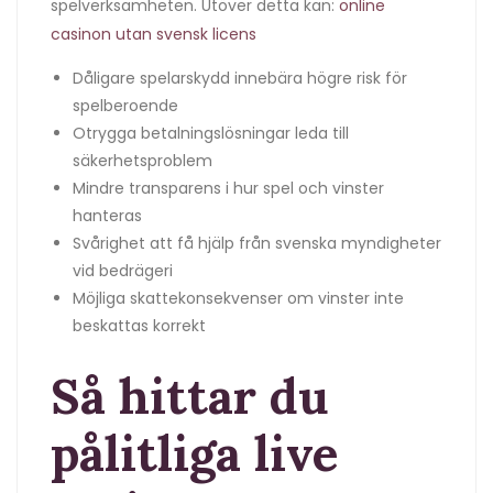
spelverksamheten. Utöver detta kan:
online
casinon utan svensk licens
Dåligare spelarskydd innebära högre risk för
spelberoende
Otrygga betalningslösningar leda till
säkerhetsproblem
Mindre transparens i hur spel och vinster
hanteras
Svårighet att få hjälp från svenska myndigheter
vid bedrägeri
Möjliga skattekonsekvenser om vinster inte
beskattas korrekt
Så hittar du
pålitliga live