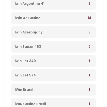
3
1win Argentina 41
14
1Win AZ Casino
9
1win Azerbajany
2
1win Baixar 463
1
1win Bet 349
1
1win Bet 574
1
1Win Brasil
1
1WIN Casino Brasil