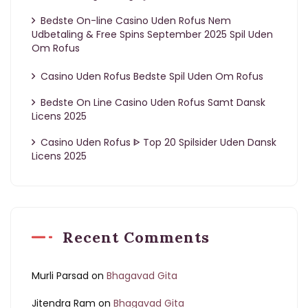
Bedste On-line Casino Uden Rofus Nem
Udbetaling & Free Spins September 2025 Spil Uden
Om Rofus
Casino Uden Rofus Bedste Spil Uden Om Rofus
Bedste On Line Casino Uden Rofus Samt Dansk
Licens 2025
Casino Uden Rofus ᐈ Top 20 Spilsider Uden Dansk
Licens 2025
Recent Comments
Murli Parsad
on
Bhagavad Gita
Jitendra Ram
on
Bhagavad Gita