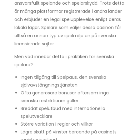
ansvarsfullt spelande och spelarskydd. Trots detta
är många plattformar registrerade i andra länder
och erbjuder en legal spelupplevelse enligt deras
lokala lagar. Spelare som väljer dessa casinon får
alltså en annan typ av spelmiljö än på svenska
licensierade sajter.
Men vad innebär detta i praktiken för svenska
spelare?
Ingen tillgång till Spelpaus, den svenska
självavstängningstjänsten
Ofta generösare bonusar eftersom inga
svenska restriktioner gäller
Breddat spelutbud med internationella
spelutvecklare
Större variation i regler och villkor
Lägre skatt på vinster beroende på casinots
registreringsland