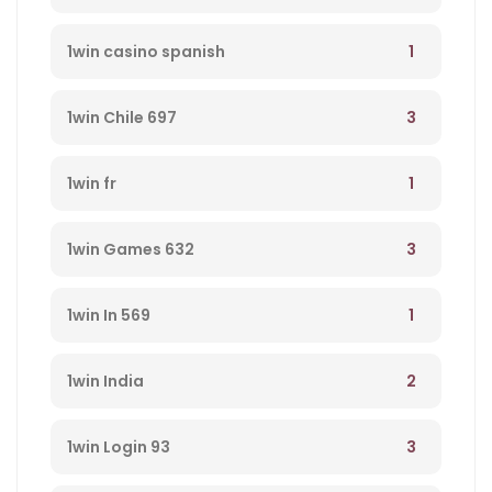
1
1win casino spanish
3
1win Chile 697
1
1win fr
3
1win Games 632
1
1win In 569
2
1win India
3
1win Login 93