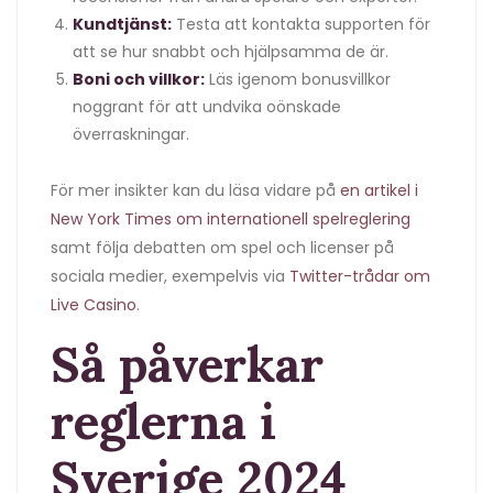
Kundtjänst:
Testa att kontakta supporten för
att se hur snabbt och hjälpsamma de är.
Boni och villkor:
Läs igenom bonusvillkor
noggrant för att undvika oönskade
överraskningar.
För mer insikter kan du läsa vidare på
en artikel i
New York Times om internationell spelreglering
samt följa debatten om spel och licenser på
sociala medier, exempelvis via
Twitter-trådar om
Live Casino
.
Så påverkar
reglerna i
Sverige 2024