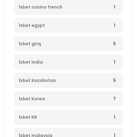
1
1xbet casino french
1
1xbet egypt
5
1xbet giriş
1
1xbet india
5
1xbet Kazahstan
7
1xbet Korea
1
1xbet KR
1
1xbet malaysia