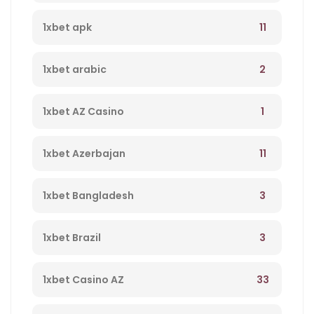
11
1xbet apk
2
1xbet arabic
1
1xbet AZ Casino
11
1xbet Azerbajan
3
1xbet Bangladesh
3
1xbet Brazil
33
1xbet Casino AZ