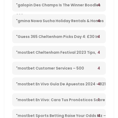
Playpix #mostbet 25 05 23 Vamos Forrar!" –
4
"galopin Des Champs Is The Winner Boodles
833
Cheltenham Platinum Cup 2023 – 962
4
"gmina Nowa Sucha Holiday Rentals & Homes
Masovian Voivodeship, Poland" – 330
4
"Guess 365 Cheltenham Picks Day 4: £30 In
Free Bets Code 'tsport' – 865
4
"mostbet Cheltenham Festival 2023 Tips,
Preview, Bog & Nrnb – 1
4
"mostbet Customer Services – 500
4
"mostbet En Vivo Guía De Apuestas 2024 – 821
1
"mostbet En Vivo: Cara Tus Pronósticos Sobre
Directo Y Disfruta De Su Streaming" – 203
4
"mostbet Sports Betting Raise Your Odds Mz –