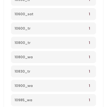
1
10600_sat
1
10600_tr
1
10800_tr
1
10800_wa
1
10830_tr
1
10900_wa
1
10985_wa