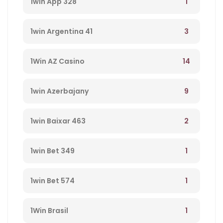
1
1win App 328
3
1win Argentina 41
14
1Win AZ Casino
9
1win Azerbajany
2
1win Baixar 463
1
1win Bet 349
1
1win Bet 574
1
1Win Brasil