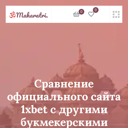
Skip
0
to
0
content
Сравнение
официального сайта
1xbet с другими
букмекерскими