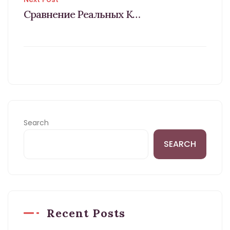
Сравнение Реальных Казино и Казино Демо Игр: Что Лучше Для Вас?
Search
SEARCH
Recent Posts