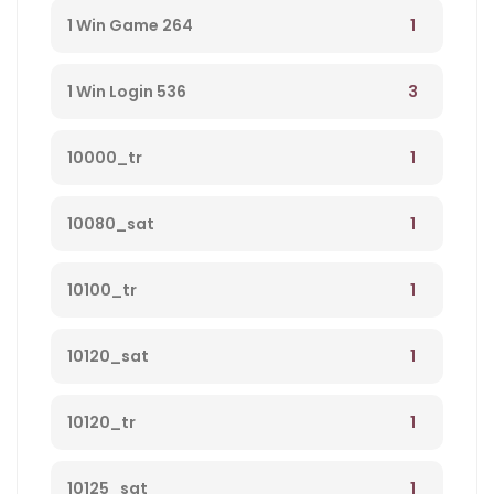
1
1 Win Game 264
3
1 Win Login 536
1
10000_tr
1
10080_sat
1
10100_tr
1
10120_sat
1
10120_tr
1
10125_sat