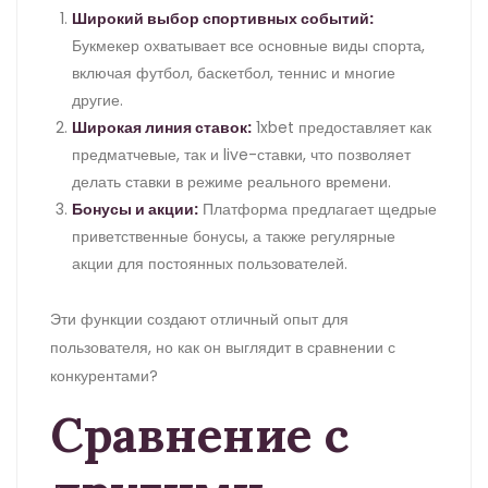
Широкий выбор спортивных событий:
Букмекер охватывает все основные виды спорта,
включая футбол, баскетбол, теннис и многие
другие.
Широкая линия ставок:
1xbet предоставляет как
предматчевые, так и live-ставки, что позволяет
делать ставки в режиме реального времени.
Бонусы и акции:
Платформа предлагает щедрые
приветственные бонусы, а также регулярные
акции для постоянных пользователей.
Эти функции создают отличный опыт для
пользователя, но как он выглядит в сравнении с
конкурентами?
Сравнение с