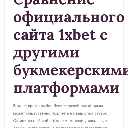
официального
сайта 1xbet с
другими
букмекерским
платформами
В наше время выбор букмекерской платформы
может существенно повлиять на ваш опыт ставок.
Официальный сайт 1xbet имеет свои уникальные