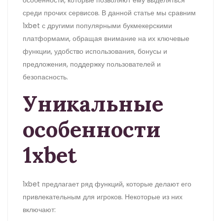
особенности, которые позволяют ему выделяться
среди прочих сервисов. В данной статье мы сравним
1xbet с другими популярными букмекерскими
платформами, обращая внимание на их ключевые
функции, удобство использования, бонусы и
предложения, поддержку пользователей и
безопасность.
Уникальные
особенности
1xbet
1xbet предлагает ряд функций, которые делают его
привлекательным для игроков. Некоторые из них
включают: