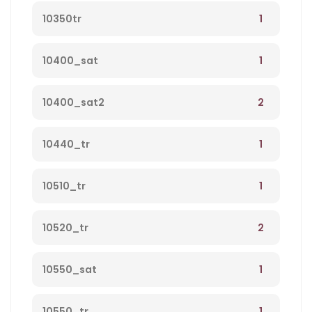
1
10350tr
1
10400_sat
2
10400_sat2
1
10440_tr
1
10510_tr
2
10520_tr
1
10550_sat
1
10550_tr