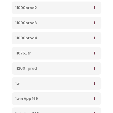
1
11000prod2
1
11000prod3
1
11000prod4
1
11075_tr
1
11200_prod
1
1w
1
1win App 169