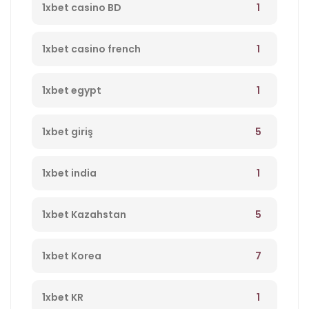
1
1xbet casino BD
1
1xbet casino french
1
1xbet egypt
5
1xbet giriş
1
1xbet india
5
1xbet Kazahstan
7
1xbet Korea
1
1xbet KR