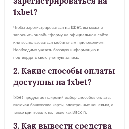
зарегистрироваться на
1xbet?
Чтобы зарегистрироваться на 1xbet, вы можете
заполнить онлайн-форму на официальном сайте
или воспользоваться мобильным приложением.
Необходимо указать базовую информацию и
подтвердить свою учетную запись.
2. Какие способы оплаты
доступны на 1xbet?
1xbet предлагает широкий выбор способов оплаты,
включая банковские карты, электронные кошельки, а
также криптовалюты, такие как Bitcoin.
3. Как вывести средства