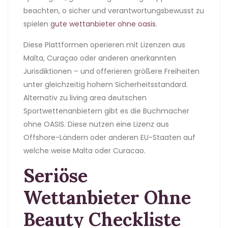
beachten, o sicher und verantwortungsbewusst zu
spielen
gute wettanbieter ohne oasis
.
Diese Plattformen operieren mit Lizenzen aus
Malta, Curaçao oder anderen anerkannten
Jurisdiktionen – und offerieren größere Freiheiten
unter gleichzeitig hohem Sicherheitsstandard.
Alternativ zu living area deutschen
Sportwettenanbietern gibt es die Buchmacher
ohne OASIS. Diese nutzen eine Lizenz aus
Offshore-Ländern oder anderen EU-Staaten auf
welche weise Malta oder Curacao.
Seriöse
Wettanbieter Ohne
Beauty Checkliste