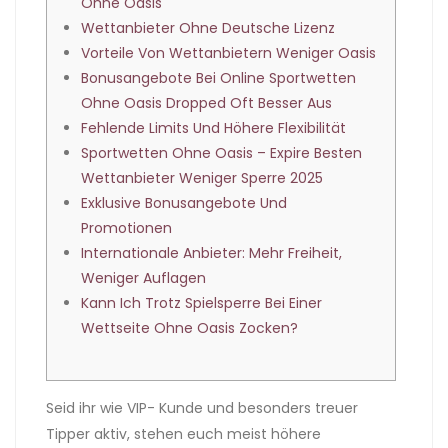
Ohne Oasis
Wettanbieter Ohne Deutsche Lizenz
Vorteile Von Wettanbietern Weniger Oasis
Bonusangebote Bei Online Sportwetten
Ohne Oasis Dropped Oft Besser Aus
Fehlende Limits Und Höhere Flexibilität
Sportwetten Ohne Oasis – Expire Besten
Wettanbieter Weniger Sperre 2025
Exklusive Bonusangebote Und
Promotionen
Internationale Anbieter: Mehr Freiheit,
Weniger Auflagen
Kann Ich Trotz Spielsperre Bei Einer
Wettseite Ohne Oasis Zocken?
Seid ihr wie VIP- Kunde und besonders treuer
Tipper aktiv, stehen euch meist höhere