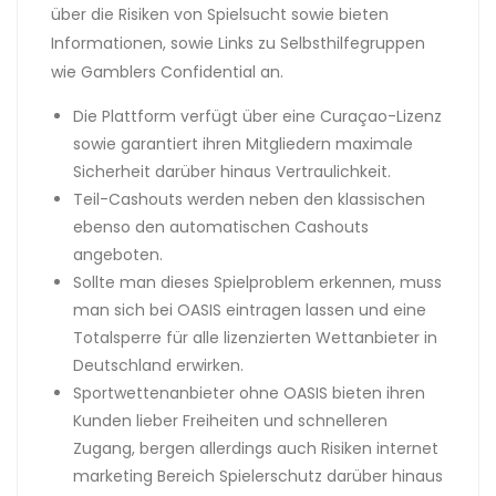
über die Risiken von Spielsucht sowie bieten
Informationen, sowie Links zu Selbsthilfegruppen
wie Gamblers Confidential an.
Die Plattform verfügt über eine Curaçao-Lizenz
sowie garantiert ihren Mitgliedern maximale
Sicherheit darüber hinaus Vertraulichkeit.
Teil-Cashouts werden neben den klassischen
ebenso den automatischen Cashouts
angeboten.
Sollte man dieses Spielproblem erkennen, muss
man sich bei OASIS eintragen lassen und eine
Totalsperre für alle lizenzierten Wettanbieter in
Deutschland erwirken.
Sportwettenanbieter ohne OASIS bieten ihren
Kunden lieber Freiheiten und schnelleren
Zugang, bergen allerdings auch Risiken internet
marketing Bereich Spielerschutz darüber hinaus