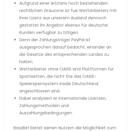
Aufgrund einer letztens noch bestehenden
rechtlichen Grauzone ist fue Wettanbieters mit
ihrer Lizenz aus unserem Ausland dennoch
gestattet ihr Angebot ebenso für deutsche
Kunden verfügbar zu tätigen.
Denn der Zahlungsträger PayPal ist
ausgesprochen darauf bedacht, einander an
die Gesetze des entsprechenden Landes zu
halten.
Wettanbieter ohne OASIS sind Plattformen für
Sportwetten, die nicht the das OASIS-
Spielersperrsystem inside Deutschland
angeschlossen sind.
Dabei analysiert er internationale Lizenzen,
Zahlungsmethoden und
Auszahlungsbedingungen.
BassBet bietet seinen Nutzern die Möglichkeit zum