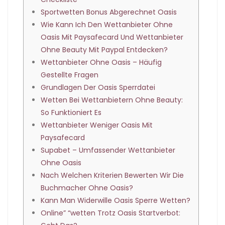
Sportwetten Bonus Abgerechnet Oasis
Wie Kann Ich Den Wettanbieter Ohne
Oasis Mit Paysafecard Und Wettanbieter
Ohne Beauty Mit Paypal Entdecken?
Wettanbieter Ohne Oasis – Häufig
Gestellte Fragen
Grundlagen Der Oasis Sperrdatei
Wetten Bei Wettanbietern Ohne Beauty:
So Funktioniert Es
Wettanbieter Weniger Oasis Mit
Paysafecard
Supabet – Umfassender Wettanbieter
Ohne Oasis
Nach Welchen Kriterien Bewerten Wir Die
Buchmacher Ohne Oasis?
Kann Man Widerwille Oasis Sperre Wetten?
Online” “wetten Trotz Oasis Startverbot: