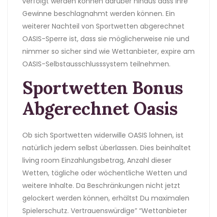
verfolgt werden können darüber hinaus dass ihre
Gewinne beschlagnahmt werden können. Ein
weiterer Nachteil von Sportwetten abgerechnet
OASIS-Sperre ist, dass sie möglicherweise nie und
nimmer so sicher sind wie Wettanbieter, expire am
OASIS-Selbstausschlusssystem teilnehmen.
Sportwetten Bonus
Abgerechnet Oasis
Ob sich Sportwetten widerwille OASIS lohnen, ist
natürlich jedem selbst überlassen. Dies beinhaltet
living room Einzahlungsbetrag, Anzahl dieser
Wetten, tägliche oder wöchentliche Wetten und
weitere Inhalte. Da Beschränkungen nicht jetzt
gelockert werden können, erhältst Du maximalen
Spielerschutz. Vertrauenswürdige” “Wettanbieter