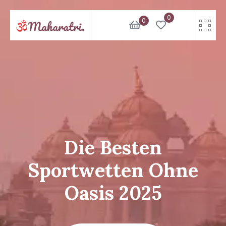
Skip
0
to
0
content
Die Besten
Sportwetten Ohne
Oasis 2025