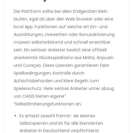
Die Plattform sollte bei allen Endgeräten klein
laufen, egal ob über den Web browser oder eine
local App. Funktionen auf welche art Ein- und
Auszahlungen, Livewetten oder Bonusaktivierung
müssen selbsterklärend und schnell erreichbar
sein. Ein seriöser Anbieter besitzt eine offiziell
anerkannte Glücksspiellizenz aus Malta, Anjouan
und Curaçao. Diese Lizenzen garantieren faire
Spielbedingungen, Kontrolle durch
Aufsichtsbehörden und klare Regeln zum
Spielerschutz. Viele seriöse Anbieter unter abzug
von OASIS bieten eigene”
“Selbstlimitierungsfunktionen an.
Es erfasst sowohl Fremd- als ebenso
Selbstsperren und ist für alle lizenzierten
Anbieter in Deutschland verpflichtend.