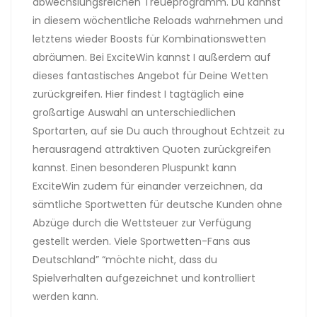
abwechslungsreichen Treueprogramm. Du kannst
in diesem wöchentliche Reloads wahrnehmen und
letztens wieder Boosts für Kombinationswetten
abräumen. Bei ExciteWin kannst I außerdem auf
dieses fantastisches Angebot für Deine Wetten
zurückgreifen. Hier findest I tagtäglich eine
großartige Auswahl an unterschiedlichen
Sportarten, auf sie Du auch throughout Echtzeit zu
herausragend attraktiven Quoten zurückgreifen
kannst. Einen besonderen Pluspunkt kann
ExciteWin zudem für einander verzeichnen, da
sämtliche Sportwetten für deutsche Kunden ohne
Abzüge durch die Wettsteuer zur Verfügung
gestellt werden. Viele Sportwetten-Fans aus
Deutschland” “möchte nicht, dass du
Spielverhalten aufgezeichnet und kontrolliert
werden kann.