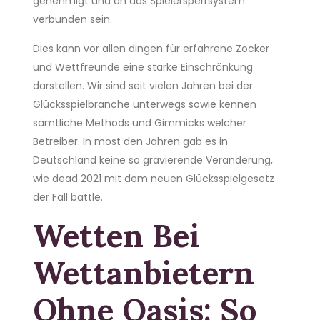
genehmigt und an das Spielersperrsystem
verbunden sein.
Dies kann vor allen dingen für erfahrene Zocker
und Wettfreunde eine starke Einschränkung
darstellen. Wir sind seit vielen Jahren bei der
Glücksspielbranche unterwegs sowie kennen
sämtliche Methods und Gimmicks welcher
Betreiber. In most den Jahren gab es in
Deutschland keine so gravierende Veränderung,
wie dead 2021 mit dem neuen Glücksspielgesetz
der Fall battle.
Wetten Bei
Wettanbietern
Ohne Oasis: So