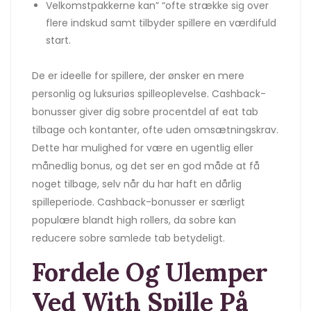
Velkomstpakkerne kan” “ofte strække sig over
flere indskud samt tilbyder spillere en værdifuld
start.
De er ideelle for spillere, der ønsker en mere
personlig og luksuriøs spilleoplevelse. Cashback-
bonusser giver dig sobre procentdel af eat tab
tilbage och kontanter, ofte uden omsætningskrav.
Dette har mulighed for være en ugentlig eller
månedlig bonus, og det ser en god måde at få
noget tilbage, selv når du har haft en dårlig
spilleperiode. Cashback-bonusser er særligt
populære blandt high rollers, da sobre kan
reducere sobre samlede tab betydeligt.
Fordele Og Ulemper
Ved With Spille På