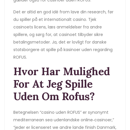
gælder også for casinoer uden ROFUS.
Det er altid en god idé from lave din research, før
du spiller på et internationalt casino. Tjek
casinoets licens, læs anmeldelser fra andre
spillere, og sørg for, at casinoet tilbyder sikre
betalingsmetoder. Ja, det er lovligt for danske
statsborgere at spille på kasinoer uden regarding
ROFUS.
Hvor Har Mulighed
For At Jeg Spille
Uden Om Rofus?
Betegnelsen “casino uden ROFUS” er synonymt
mediterranean sea udenlandske online‑casinoer,”
“jeder er licenseret we andre lande finish Danmark,