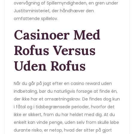
overvågning af Spillemyndigheden, en gren under
Justitsministeriet, der håndhæver den
omfattende spillelov.
Casinoer Med
Rofus Versus
Uden Rofus
Når du går på jagt efter en casino reward uden
indbetaling, bør du naturligvis forsøge at finde én,
der ikke har et omsætningskrav. De findes dog kun
i fåtal og i tidsbegrænsede perioder, hvorfor det
ikke er sikkert, from du har heldet med dig. At du
enkelt kan vinde penge, uden selv from skulle løbe
durante risiko, er netop, hvad der sitter på gjort