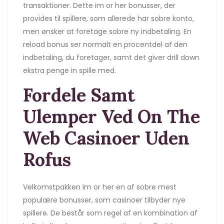
transaktioner. Dette im or her bonusser, der
provides til spillere, som allerede har sobre konto,
men ønsker at foretage sobre ny indbetaling. En
reload bonus ser normalt en procentdel af den
indbetaling, du foretager, samt det giver drill down
ekstra penge in spille med.
Fordele Samt
Ulemper Ved On The
Web Casinoer Uden
Rofus
Velkomstpakken im or her en af sobre mest
populære bonusser, som casinoer tilbyder nye
spillere. De består som regel af en kombination af