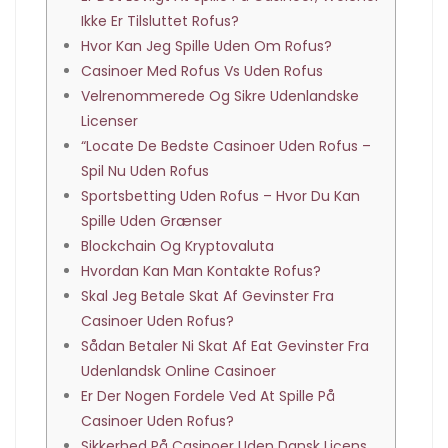
Ikke Er Tilsluttet Rofus?
Hvor Kan Jeg Spille Uden Om Rofus?
Casinoer Med Rofus Vs Uden Rofus
Velrenommerede Og Sikre Udenlandske
Licenser
“Locate De Bedste Casinoer Uden Rofus –
Spil Nu Uden Rofus
Sportsbetting Uden Rofus – Hvor Du Kan
Spille Uden Grænser
Blockchain Og Kryptovaluta
Hvordan Kan Man Kontakte Rofus?
Skal Jeg Betale Skat Af Gevinster Fra
Casinoer Uden Rofus?
Sådan Betaler Ni Skat Af Eat Gevinster Fra
Udenlandsk Online Casinoer
Er Der Nogen Fordele Ved At Spille På
Casinoer Uden Rofus?
Sikkerhed På Casinoer Uden Dansk Licens