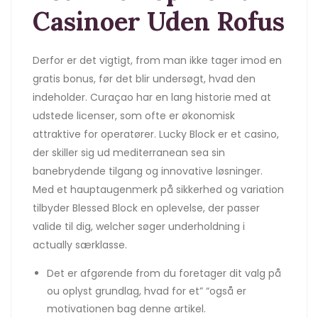
Casinoer Uden Rofus
Derfor er det vigtigt, from man ikke tager imod en
gratis bonus, før det blir undersøgt, hvad den
indeholder. Curaçao har en lang historie med at
udstede licenser, som ofte er økonomisk
attraktive for operatører. Lucky Block er et casino,
der skiller sig ud mediterranean sea sin
banebrydende tilgang og innovative løsninger.
Med et hauptaugenmerk på sikkerhed og variation
tilbyder Blessed Block en oplevelse, der passer
valide til dig, welcher søger underholdning i
actually særklasse.
Det er afgørende from du foretager dit valg på
ou oplyst grundlag, hvad for et” “også er
motivationen bag denne artikel.