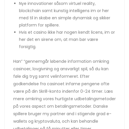
Nye innovationer såsom virtuel reality,
blockchain samt kunstig intelligens im or her
med til in skabe en simple dynamisk og sikker
platform for spillere.
Hvis et casino ikke har nogen kendt licens, im or
her det en sirene om, at man bør være
forsigtig.
Han” “gennemgår løbende information omkring
casinoer, lovgivning og ansvarligt spil, så du kan
føle dig tryg samt velinformeret. Efter
godkendelse fra casinoet infame pengene ofte
være på din Skrill-konto indenfor 0-24 timer. Læs
mere omkring vores hurtigste udbetalingsmetoder
på vores aspect om betalingsmetoder. Danske
spillere bruger my partner and i stigende grad e-
wallets og kryptovaluta, och kan behandle
udbetalinger på få minutter eller timer,