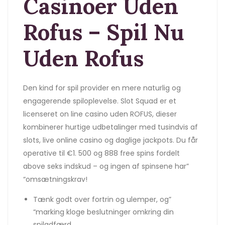
Casinoer Uden
Rofus – Spil Nu
Uden Rofus
Den kind for spil provider en mere naturlig og
engagerende spiloplevelse. Slot Squad er et
licenseret on line casino uden ROFUS, dieser
kombinerer hurtige udbetalinger med tusindvis af
slots, live online casino og daglige jackpots. Du får
operative til €1. 500 og 888 free spins fordelt
above seks indskud – og ingen af spinsene har”
“omsætningskrav!
Tænk godt over fortrin og ulemper, og”
“marking kloge beslutninger omkring din
spiladfærd.