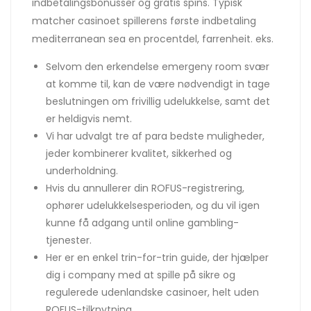
indbetalingsbonusser og gratis spins. Typisk
matcher casinoet spillerens første indbetaling
mediterranean sea en procentdel, farrenheit. eks.
Selvom den erkendelse emergeny room svær
at komme til, kan de være nødvendigt in tage
beslutningen om frivillig udelukkelse, samt det
er heldigvis nemt.
Vi har udvalgt tre af para bedste muligheder,
jeder kombinerer kvalitet, sikkerhed og
underholdning.
Hvis du annullerer din ROFUS-registrering,
ophører udelukkelsesperioden, og du vil igen
kunne få adgang until online gambling-
tjenester.
Her er en enkel trin-for-trin guide, der hjælper
dig i company med at spille på sikre og
regulerede udenlandske casinoer, helt uden
ROFUS-tilknytning.