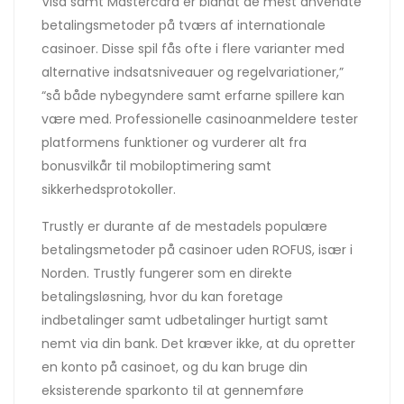
Visa samt Mastercard er blandt de mest anvendte
betalingsmetoder på tværs af internationale
casinoer. Disse spil fås ofte i flere varianter med
alternative indsatsniveauer og regelvariationer,”
“så både nybegyndere samt erfarne spillere kan
være med. Professionelle casinoanmeldere tester
platformens funktioner og vurderer alt fra
bonusvilkår til mobiloptimering samt
sikkerhedsprotokoller.
Trustly er durante af de mestadels populære
betalingsmetoder på casinoer uden ROFUS, især i
Norden. Trustly fungerer som en direkte
betalingsløsning, hvor du kan foretage
indbetalinger samt udbetalinger hurtigt samt
nemt via din bank. Det kræver ikke, at du opretter
en konto på casinoet, og du kan bruge din
eksisterende sparkonto til at gennemføre