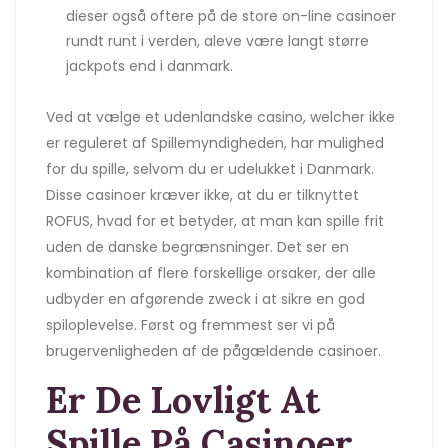
dieser også oftere på de store on-line casinoer
rundt runt i verden, aleve være langt større
jackpots end i danmark.
Ved at vælge et udenlandske casino, welcher ikke
er reguleret af Spillemyndigheden, har mulighed
for du spille, selvom du er udelukket i Danmark.
Disse casinoer kræver ikke, at du er tilknyttet
ROFUS, hvad for et betyder, at man kan spille frit
uden de danske begrænsninger. Det ser en
kombination af flere forskellige orsaker, der alle
udbyder en afgørende zweck i at sikre en god
spiloplevelse. Først og fremmest ser vi på
brugervenligheden af de pågældende casinoer.
Er De Lovligt At
Spille På Casinoer,