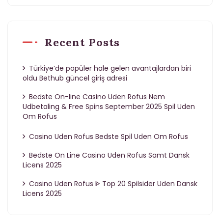
Recent Posts
Türkiye’de popüler hale gelen avantajlardan biri
oldu Bethub güncel giriş adresi
Bedste On-line Casino Uden Rofus Nem
Udbetaling & Free Spins September 2025 Spil Uden
Om Rofus
Casino Uden Rofus Bedste Spil Uden Om Rofus
Bedste On Line Casino Uden Rofus Samt Dansk
Licens 2025
Casino Uden Rofus ᐈ Top 20 Spilsider Uden Dansk
Licens 2025