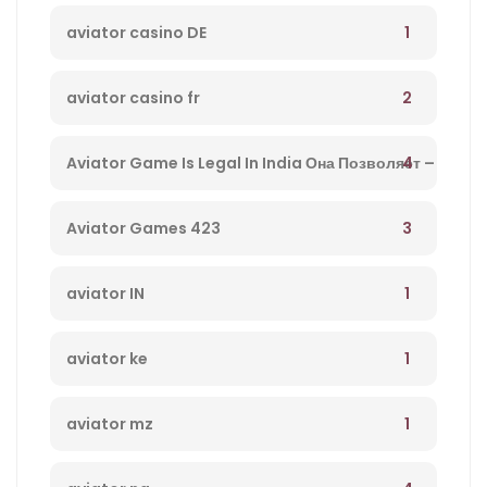
1
aviator casino DE
2
aviator casino fr
4
Aviator Game Is Legal In India Она Позволяет –
687
3
Aviator Games 423
1
aviator IN
1
aviator ke
1
aviator mz