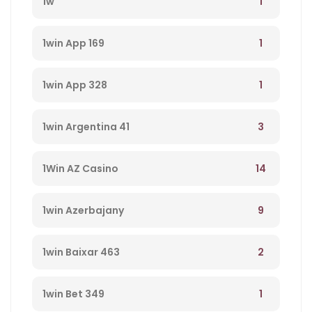
1
1w
1
1win App 169
1
1win App 328
3
1win Argentina 41
14
1Win AZ Casino
9
1win Azerbajany
2
1win Baixar 463
1
1win Bet 349