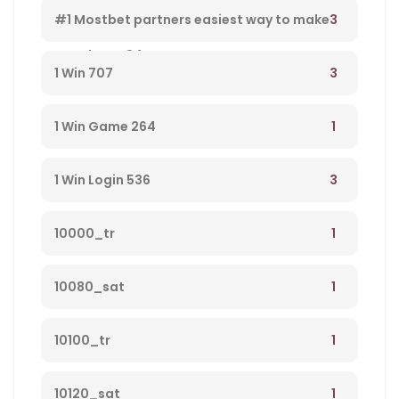
Kick-off Time – 34
£10 And Get £30 In Free Gambling Bets With
3
#1 Mostbet partners easiest way to make
Mostbet – 84
money from player 584
3
1 Win 707
1
1 Win Game 264
3
1 Win Login 536
1
10000_tr
1
10080_sat
1
10100_tr
1
10120_sat