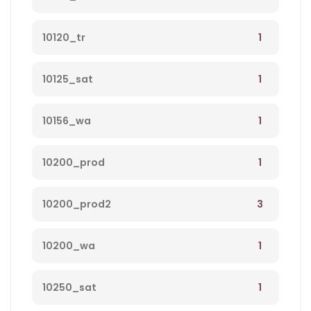
1
10120_tr
1
10125_sat
1
10156_wa
1
10200_prod
3
10200_prod2
1
10200_wa
1
10250_sat