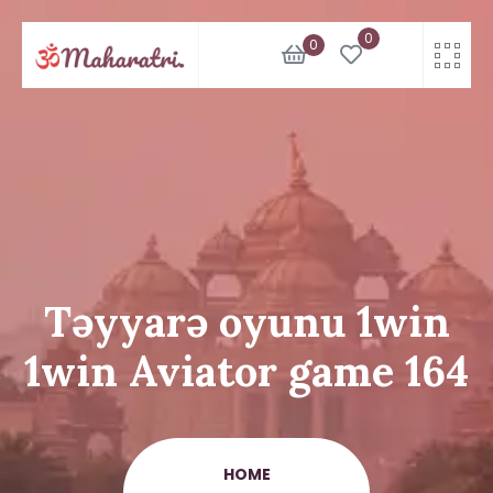
Skip
0
to
0
content
Təyyarə oyunu 1win
1win Aviator game 164
HOME