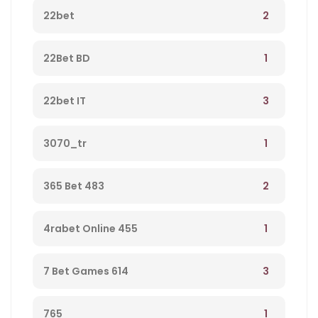
2
22bet
1
22Bet BD
3
22bet IT
1
3070_tr
2
365 Bet 483
1
4rabet Online 455
3
7 Bet Games 614
1
765