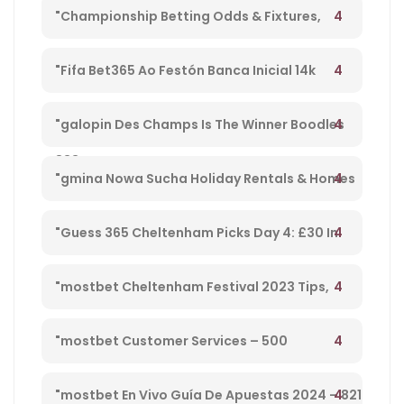
4
"Championship Betting Odds & Fixtures,
Football England – 27
4
"Fifa Bet365 Ao Festón Banca Inicial 14k
Playpix #mostbet 25 05 23 Vamos Forrar!" –
4
"galopin Des Champs Is The Winner Boodles
833
Cheltenham Platinum Cup 2023 – 962
4
"gmina Nowa Sucha Holiday Rentals & Homes
Masovian Voivodeship, Poland" – 330
4
"Guess 365 Cheltenham Picks Day 4: £30 In
Free Bets Code 'tsport' – 865
4
"mostbet Cheltenham Festival 2023 Tips,
Preview, Bog & Nrnb – 1
4
"mostbet Customer Services – 500
4
"mostbet En Vivo Guía De Apuestas 2024 – 821