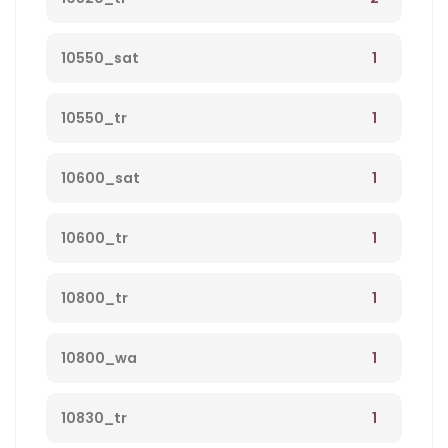
1
10550_sat
1
10550_tr
1
10600_sat
1
10600_tr
1
10800_tr
1
10800_wa
1
10830_tr