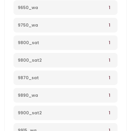
1
9650_wa
1
9750_wa
1
9800_sat
1
9800_sat2
1
9870_sat
1
9890_wa
1
9900_sat2
1
9915_wa