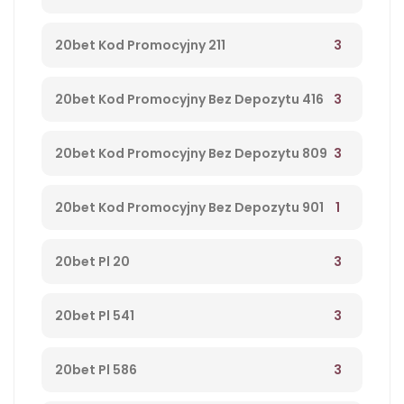
3
20bet Kod Promocyjny 211
3
20bet Kod Promocyjny Bez Depozytu 416
3
20bet Kod Promocyjny Bez Depozytu 809
1
20bet Kod Promocyjny Bez Depozytu 901
3
20bet Pl 20
3
20bet Pl 541
3
20bet Pl 586