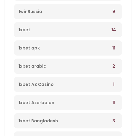
9
1winRussia
14
1xbet
11
1xbet apk
2
1xbet arabic
1
1xbet AZ Casino
11
1xbet Azerbajan
3
1xbet Bangladesh