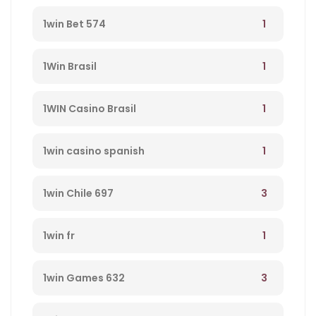
1
1win Bet 574
1
1Win Brasil
1
1WIN Casino Brasil
1
1win casino spanish
3
1win Chile 697
1
1win fr
3
1win Games 632