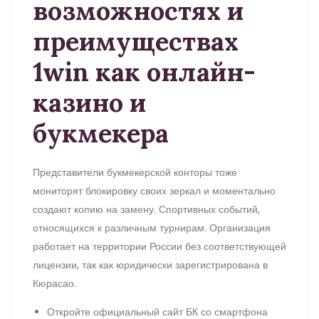
возможностях и
преимуществах
1win как онлайн-
казино и
букмекера
Представители букмекерской конторы тоже
мониторят блокировку своих зеркал и моментально
создают копию на замену. Спортивных событий,
относящихся к различным турнирам. Организация
работает на территории России без соответствующей
лицензии, так как юридически зарегистрирована в
Кюрасао.
Откройте официальный сайт БК со смартфона