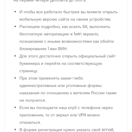
на первые четыре депозита до 500%.
И чтобы все работало быстрее вы можете открыть
мобильную версию сайта на своем устройстве.
Распишем подробно, как искать БК, выполнить
бесплатную авторизацию в 1win зеркало,
познакомим с иными возможностями как обойти
блокирование 1 ван ВИН.
Для этого достаточно открыть официальный сайт
букмекера и перейти на соответствующую
страницу.
При этом применять какие-либо
административные или уголовные формы
наказания по отношению к жителям России также
не получится.
Если вы посещаете наш клуб с телефона через
приложение, то от зеркал или VPN можно
отказаться.
В форме регистрации нужно указать свой email,