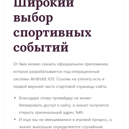
Широкий
выбор
спортивных
событий
От 1вин можно скачать официальное приложение,
которое разрабатывается под операционные
системы Android, iOS. Ссылки на утилиту есть в
правой верхней части стартовой страницы сайта.
Благодаря этому провайдер не может
блокировать доступ к сайту, а значит получится
открыть оригинальный адрес 1win.
И еще мы не вмешиваемся в игровой процесс, а
значит выигрыши определяются случайным