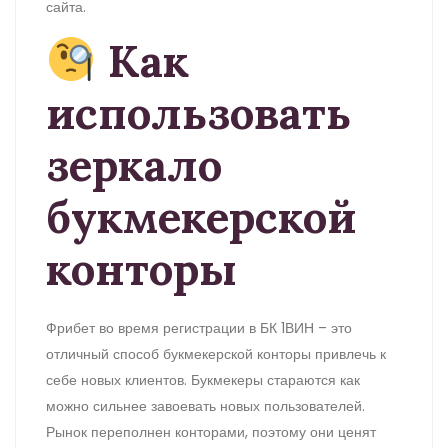
сайта.
Как
использовать
зеркало
букмекерской
конторы
Фрибет во время регистрации в БК 1ВИН – это
отличный способ букмекерской конторы привлечь к
себе новых клиентов. Букмекеры стараются как
можно сильнее завоевать новых пользователей.
Рынок переполнен конторами, поэтому они ценят