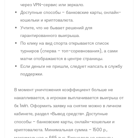
через VPN-сервис или зеркало.
Доступные способы – банковские карты, онлайн-
кошельки и криптовалюта.
Учтите, что не бывает решений для
гарантированного выигрыша.
По клику на вид спорта открывается список
турниров (сперва – топ-соревнования), а сами
матчи отображаются в центре страницы.
Если деньги не пришли, следует напсать в службу
поддержки.
В момент уничтожения коэффициент больше не
накапливается, а игрокам выплачивается выигрыш от
бк 1win. Оформить заявку на снятие можно в личном
кабинете, раздел «Вывод средств». Доступные
способы – банковские карты, онлайн-кошельки и
криптовалюта. Минимальная сумма – 1500 р.,
максимальная – 665 тыс. Еженедельно клиенты