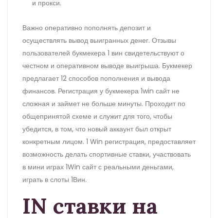
и прокси.
Важно оперативно пополнять депозит и
осуществлять вывод выигранных денег. Отзывы
пользователей букмекера 1 вин свидетельствуют о
честном и оперативном выводе выигрыша. Букмекер
предлагает 12 способов пополнения и вывода
финансов. Регистрация у букмекера 1win сайт не
сложная и займет не больше минуты. Проходит по
общепринятой схеме и служит для того, чтобы
убедится, в том, что новый аккаунт был открыт
конкретным лицом. 1 Win регистрация, предоставляет
возможность делать спортивные ставки, участвовать
в мини играх 1Win сайт с реальными деньгами,
играть в слоты 1Вин.
IN ставки на