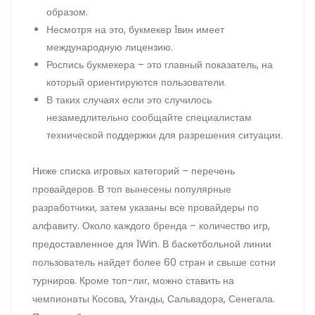
образом.
Несмотря на это, букмекер 1вин имеет
международную лицензию.
Роспись букмекера – это главный показатель, на
который ориентируются пользователи.
В таких случаях если это случилось
незамедлительно сообщайте специалистам
технической поддержки для разрешения ситуации.
Ниже списка игровых категорий – перечень
провайдеров. В топ вынесены популярные
разработчики, затем указаны все провайдеры по
алфавиту. Около каждого бренда – количество игр,
предоставленное для 1Win. В баскетбольной линии
пользователь найдет более 60 стран и свыше сотни
турниров. Кроме топ-лиг, можно ставить на
чемпионаты Косова, Уганды, Сальвадора, Сенегала.