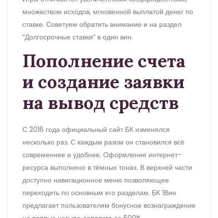
множеством исходов, мгновенной выплатой денег по
ставке. Советуем обратить внимание и на раздел
“Долгосрочные ставки” в один вин.
Пополнение счета
и создание заявки
на вывод средств
С 2016 года официальный сайт БК изменялся
несколько раз. С каждым разом он становился всё
современнее и удобнее. Оформление интернет-
ресурса выполнено в тёмных тонах. В верхней части
доступно навигационное меню позволяющее
переходить по основным его разделам. БК 1Вин
предлагает пользователям бонусное вознаграждение