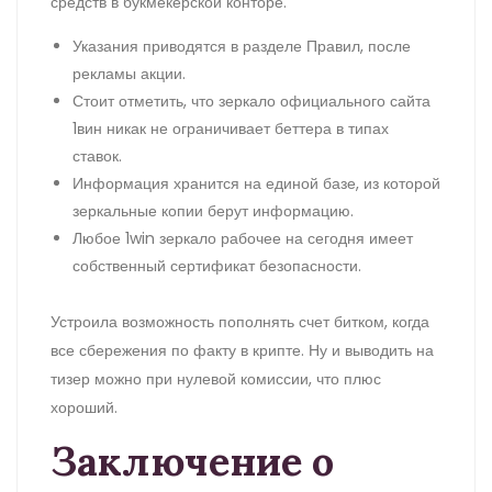
средств в букмекерской конторе.
Указания приводятся в разделе Правил, после
рекламы акции.
Стоит отметить, что зеркало официального сайта
1вин никак не ограничивает беттера в типах
ставок.
Информация хранится на единой базе, из которой
зеркальные копии берут информацию.
Любое 1win зеркало рабочее на сегодня имеет
собственный сертификат безопасности.
Устроила возможность пополнять счет битком, когда
все сбережения по факту в крипте. Ну и выводить на
тизер можно при нулевой комиссии, что плюс
хороший.
Заключение о