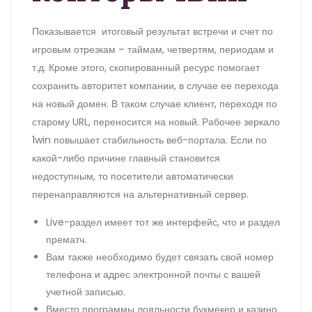
Показывается итоговый результат встречи и счет по
игровым отрезкам – таймам, четвертям, периодам и
т.д. Кроме этого, скопированный ресурс помогает
сохранить авторитет компании, в случае ее перехода
на новый домен. В таком случае клиент, переходя по
старому URL, переносится на новый. Рабочее зеркало
1win повышает стабильность веб-портала. Если по
какой-либо причине главный становится
недоступным, то посетители автоматически
перенаправляются на альтернативный сервер.
Live-раздел имеет тот же интерфейс, что и раздел
прематч.
Вам также необходимо будет связать свой номер
телефона и адрес электронной почты с вашей
учетной записью.
Вместо программы лояльности букмекер и казино