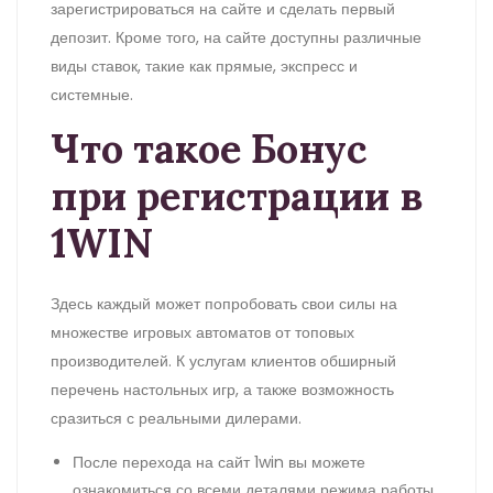
зарегистрироваться на сайте и сделать первый
депозит. Кроме того, на сайте доступны различные
виды ставок, такие как прямые, экспресс и
системные.
Что такое Бонус
при регистрации в
1WIN
Здесь каждый может попробовать свои силы на
множестве игровых автоматов от топовых
производителей. К услугам клиентов обширный
перечень настольных игр, а также возможность
сразиться с реальными дилерами.
После перехода на сайт 1win вы можете
ознакомиться со всеми деталями режима работы