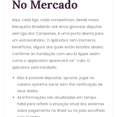
No Mercado
Aqui, cada liga, cada competicion, desde nosso
bienquisto Brasileirão até since gloriosas disputas
weil Liga dos Campeões, é uma porta aberta para
um extraordinário. O aplicativo tem inúmeros
benefícios, alguns dos quais estão listados abaixo.
Confirme an instalação com seu ID Apple assim
como o application aparecerá na” “calo; O
aplicativo será instalado.
Não é possível depositar, apostar, jogar no
cassino systems sacar sem the verificação de
seus dados.
As informações são atualizadas em tempo
hábil para refletir a situação atual dos sistemas
sobre pagamento no Brasil ou no país escolhido