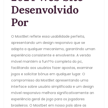
Desenvolvido
Por
O MostBet reflete essa usabilidade perfeita,
apresentando um design responsivo que se
adapta a qualquer mecanismo, garantindo uman
experiência consistente e envolvente. A versão
móvel mantém a fun??o completa do pc,
facilitando aos usuários fazer apostas, examinar
jogos e solicitar bônus em qualquer lugar. O
compromisso da MostBet apresentando uma
interface sobre usuário simplificada e um design
móvel responsivo melhora significativamente an
experiência geral de jogo para os jogadores
brasileiros. O Mostbet em nosso país abre as