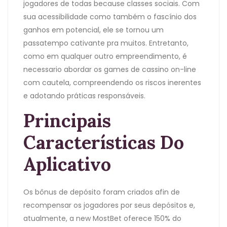
jogadores de todas because classes sociais. Com
sua acessibilidade como também o fascínio dos
ganhos em potencial, ele se tornou um
passatempo cativante pra muitos. Entretanto,
como em qualquer outro empreendimento, é
necessario abordar os games de cassino on-line
com cautela, compreendendo os riscos inerentes
e adotando práticas responsáveis.
Principais
Características Do
Aplicativo
Os bônus de depósito foram criados afin de
recompensar os jogadores por seus depósitos e,
atualmente, a new MostBet oferece 150% do