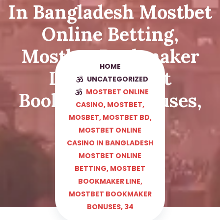
In Bangladesh Mostbet
Online Betting,
Mostbet Bookmaker
HOME
Line, Mostbet
UNCATEGORIZED
MOSTBET ONLINE
Bookmaker Bonuses,
CASINO, MOSTBET,
34
MOSBET, MOSTBET BD,
MOSTBET ONLINE
CASINO IN BANGLADESH
MOSTBET ONLINE
BETTING, MOSTBET
BOOKMAKER LINE,
MOSTBET BOOKMAKER
BONUSES, 34