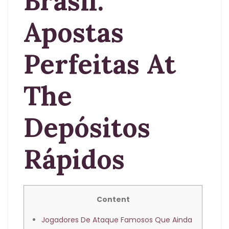
Brasil:
Apostas
Perfeitas At
The
Depósitos
Rápidos
Content
Jogadores De Ataque Famosos Que Ainda