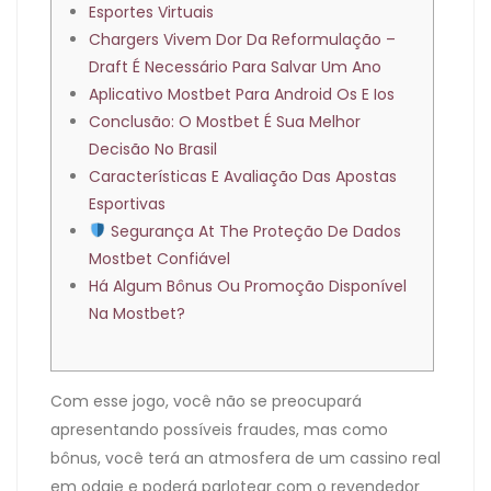
Esportes Virtuais
Chargers Vivem Dor Da Reformulação –
Draft É Necessário Para Salvar Um Ano
Aplicativo Mostbet Para Android Os E Ios
Conclusão: O Mostbet É Sua Melhor
Decisão No Brasil
Características E Avaliação Das Apostas
Esportivas
Segurança At The Proteção De Dados
Mostbet Confiável
Há Algum Bônus Ou Promoção Disponível
Na Mostbet?
Com esse jogo, você não se preocupará
apresentando possíveis fraudes, mas como
bônus, você terá an atmosfera de um cassino real
em odaie e poderá parlotear com o revendedor