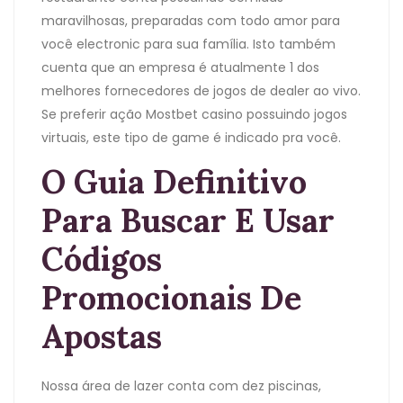
maravilhosas, preparadas com todo amor para
você electronic para sua família. Isto também
cuenta que an empresa é atualmente 1 dos
melhores fornecedores de jogos de dealer ao vivo.
Se preferir ação Mostbet casino possuindo jogos
virtuais, este tipo de game é indicado pra você.
O Guia Definitivo
Para Buscar E Usar
Códigos
Promocionais De
Apostas
Nossa área de lazer conta com dez piscinas,