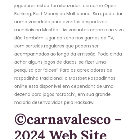
jogadores estão familiarizados, asi como Open
Banking, Best Money ou Multibanco. Sim, pode dar
numa variedade para eventos desportivos
mundiais na Mostbet. As variantes online e ao vivo,
dão também lugar ao keno nos games de TV,
com sorteios regulares que podem ser
acompanhados ao longo da emissão. Pode ainda
achar alguns jogos de dados, se fizer uma
pesquisa por “dices”. Para os apreciadores de
raspadinha tradicional, o Mostbet Raspadinhas
online está disponível em cependant de uma
dezena para jogos “scratch”, em sua grande
maioria desenvolvidos pela Hacksaw.
©carnavalesco –
2024 Web Site