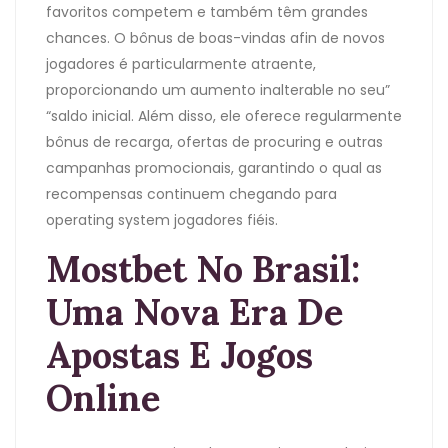
favoritos competem e também têm grandes
chances. O bônus de boas-vindas afin de novos
jogadores é particularmente atraente,
proporcionando um aumento inalterable no seu”
“saldo inicial. Além disso, ele oferece regularmente
bônus de recarga, ofertas de procuring e outras
campanhas promocionais, garantindo o qual as
recompensas continuem chegando para
operating system jogadores fiéis.
Mostbet No Brasil:
Uma Nova Era De
Apostas E Jogos
Online