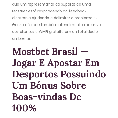
que um representante do suporte de uma
MostBet está respondendo ao feedback
electronic ajudando a delimitar o problema. O
Ganso oferece também atendimento exclusivo
aos clientes e Wi-Fi gratuito em en totalidad o
ambiente.
Mostbet Brasil —
Jogar E Apostar Em
Desportos Possuindo
Um Bónus Sobre
Boas-vindas De
100%