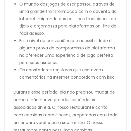
O mundo dos jogos de azar passou através de
uma grande transformação com o advento da
Internet, migrando dos cassinos tradicionais de
tijolo e argamassa para plataformas on-line de
fácil acesso.
Esse nível de conveniência e acessibilidade é
alguma prova do compromisso da plataforma
na oferecer uma experiência de jogo perfeita
para seus usuários.
Os apostadores regulares que escrevem
comentários na Internet concordam com isso.
Durante esse período, ela não precisou mudar de
nome e não houve grandes escândalos
associados an ela. O nosso restaurante conta
com comidas maravilhosas, preparadas com todo
amor para você e para sua família. O nosso
restaurante conta possuindo comidas