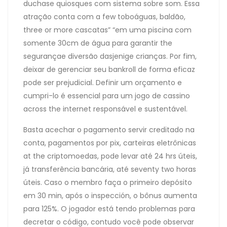
duchase quiosques com sistema sobre som. Essa
atração conta com a few toboáguas, baldão,
three or more cascatas” “em uma piscina com
somente 30cm de água para garantir the
segurançae diversão dasjenige crianças. Por fim,
deixar de gerenciar seu bankroll de forma eficaz
pode ser prejudicial. Definir um orçamento e
cumpri-lo é essencial para um jogo de cassino
across the internet responsável e sustentável.
Basta acechar o pagamento servir creditado na
conta, pagamentos por pix, carteiras eletrônicas
at the criptomoedas, pode levar até 24 hrs úteis,
já transferência bancária, até seventy two horas
úteis. Caso o membro faça o primeiro depósito
em 30 min, após o inspección, o bônus aumenta
para 125%. O jogador está tendo problemas para
decretar o código, contudo você pode observar