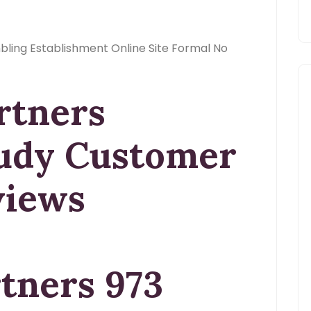
ling Establishment Online Site Formal No
rtners
udy Customer
views
tners 973