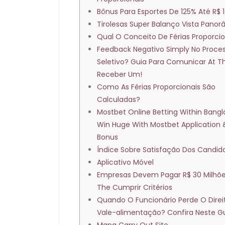
Bônus Para Esportes De 125% Até R$ 
Tirolesas Super Balanço Vista Pano
Qual O Conceito De Férias Proporcio
Feedback Negativo Simply No Proce
Seletivo? Guia Para Comunicar At T
Receber Um!
Como As Férias Proporcionais São
Calculadas?
Mostbet Online Betting Within Bangl
Win Huge With Mostbet Application 
Bonus
Índice Sobre Satisfação Dos Candid
Aplicativo Móvel
Empresas Devem Pagar R$ 30 Milhõe
The Cumprir Critérios
Quando O Funcionário Perde O Direi
Vale-alimentação? Confira Neste G