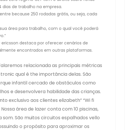
14 dias de trabalho na empresa.
o entre because 250 rodadas grátis, ou seja, cada
 sua área para trabalho, com o qual você poderá
o.”
 ericsson destaca por oferecer cenários de
almente encontrados em outras plataformas.
falaremos relacionada as principais métricas
tronic qual é the importância delas. São
arque infantil cercado de obstáculos como
ilhos e desenvolvera habilidade das crianças.
exclusivo aos clientes elizabeth” “Wi fi
 Nossa área de lazer conta com 10 piscinas,
som. São muitos circuitos espalhados vello
possuindo o propósito para aproximar os