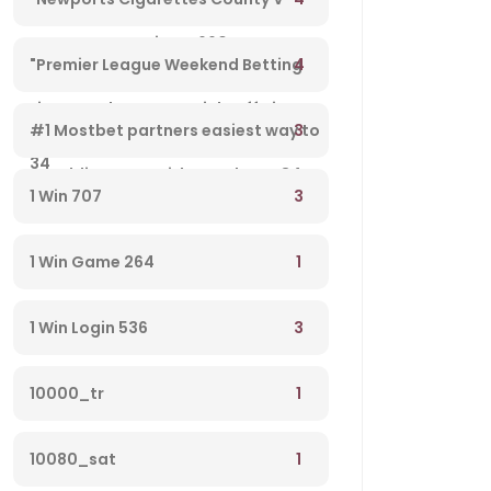
For Soccer Betting – 660
Chesterfield League Two Tv Channel,
4
"Premier League Weekend Betting
Live Steady Stream, Kick-off Time –
Offer: Bet £10 And Get £30 In Free
3
#1 Mostbet partners easiest way to
34
Gambling Bets With Mostbet – 84
make money from player 584
3
1 Win 707
1
1 Win Game 264
3
1 Win Login 536
1
10000_tr
1
10080_sat