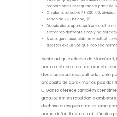
proporcionais assegurado a partir de 
O valor total sobre R$ 300, 00, dividid
sendo de R$ just one, 20.
Depois disso, aparecerá um atalho na
entrar rapidamente simply no aplicativ
A categoria especiais na Mostbet sony
apostas exclusivos que não são norm
Neste artigo exclusivo da MaxxCard, 
para o criterio de recrutamento elec
diversos circuitosespalhados pelo p
propósito de aproximar os pais dos f
O Ganso oferece também atendimento 
gratuito em en totalidad o ambiente.
duchase quiosques com sistema para 
parque infantil coto de obstáculos 