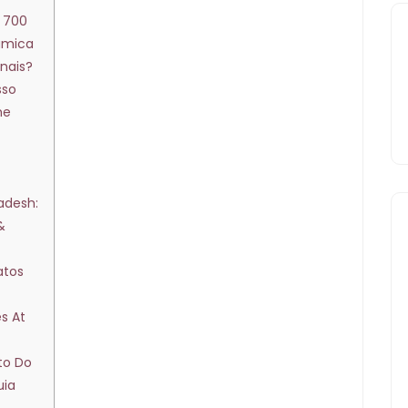
1 700
râmica
nais?
sso
he
adesh:
&
atos
s At
to Do
uia