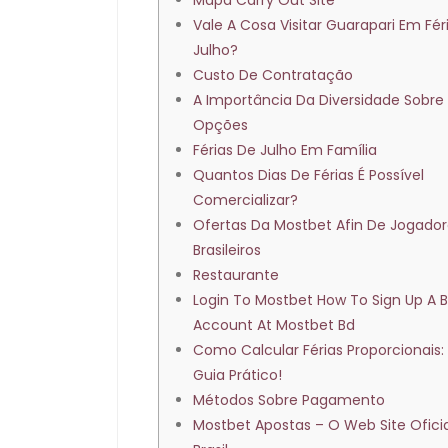
Mapa Carry Out Site
Vale A Cosa Visitar Guarapari Em Fér
Julho?
Custo De Contratação
A Importância Da Diversidade Sobre
Opções
Férias De Julho Em Família
Quantos Dias De Férias É Possível
Comercializar?
Ofertas Da Mostbet Afin De Jogador
Brasileiros
Restaurante
Login To Mostbet How To Sign Up A 
Account At Mostbet Bd
Como Calcular Férias Proporcionais
Guia Prático!
Métodos Sobre Pagamento
Mostbet Apostas – O Web Site Oficia