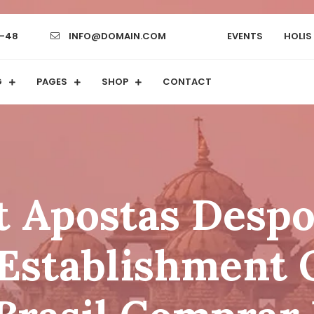
-48
INFO@DOMAIN.COM
EVENTS
HOLIS
G
PAGES
SHOP
CONTACT
 Apostas Despo
Establishment O