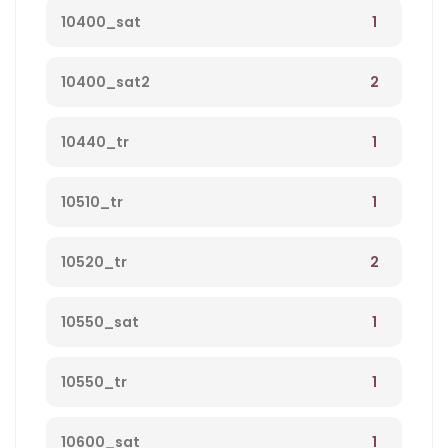
1
10400_sat
2
10400_sat2
1
10440_tr
1
10510_tr
2
10520_tr
1
10550_sat
1
10550_tr
1
10600_sat