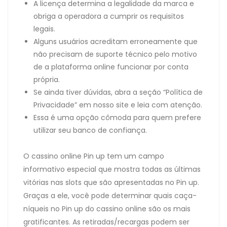
A licença determina a legalidade da marca e
obriga a operadora a cumprir os requisitos
legais.
Alguns usuários acreditam erroneamente que
não precisam de suporte técnico pelo motivo
de a plataforma online funcionar por conta
própria.
Se ainda tiver dúvidas, abra a seção “Política de
Privacidade” em nosso site e leia com atenção.
Essa é uma opção cômoda para quem prefere
utilizar seu banco de confiança.
O cassino online Pin up tem um campo
informativo especial que mostra todas as últimas
vitórias nas slots que são apresentadas no Pin up.
Graças a ele, você pode determinar quais caça-
níqueis no Pin up do cassino online são os mais
gratificantes. As retiradas/recargas podem ser