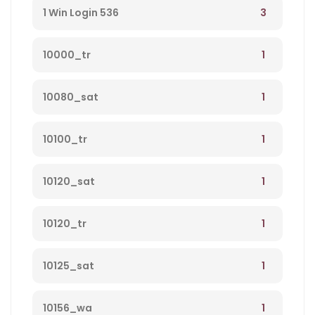
3
1 Win Login 536
1
10000_tr
1
10080_sat
1
10100_tr
1
10120_sat
1
10120_tr
1
10125_sat
1
10156_wa