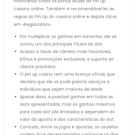
mostrando todos os bônus atuais do Pin Up
cassino online. Também é recomendável ler as
regras do Pin Up do cassino online e depois clicar
em «Registration».
Por multiplicar os ganhos em instantes, ele se
tornou um dos principais títulos do site.
Acesso a taxas de câmbio mais favoráveis,
bônus e promoções exclusivas, e suporte ao
cliente prioritário.
O pin up casino tem uma licença oficial, que
declara que ele só pode prestar serviços a
indivíduos que sejam maiores de idade.
Apesar disso, é possível ganhar em todas as
slots apresentadas, mas os ganhos máximos
para cada slot são limitados e dependem do
valor da aposta e das características do slot.
Contudo, entre os jogos e apostas, os usuários
podem ficar decepcionados conforme os dias