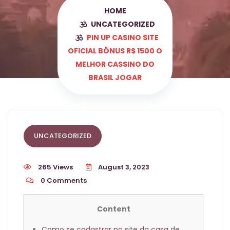
HOME
UNCATEGORIZED
PIN UP CASINO SITE
OFICIAL BÔNUS R$ 1500 O
MELHOR CASSINO DO
BRASIL JOGAR
UNCATEGORIZED
265 Views
August 3, 2023
0
Comments
Content
Como se cadastrar no site da casa de