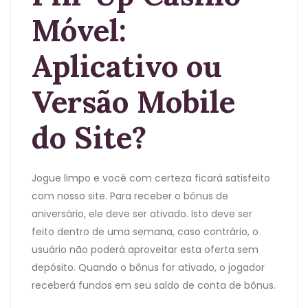
Móvel:
Aplicativo ou
Versão Mobile
do Site?
Jogue limpo e você com certeza ficará satisfeito
com nosso site. Para receber o bônus de
aniversário, ele deve ser ativado. Isto deve ser
feito dentro de uma semana, caso contrário, o
usuário não poderá aproveitar esta oferta sem
depósito. Quando o bônus for ativado, o jogador
receberá fundos em seu saldo de conta de bônus.