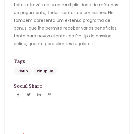
feitas através de uma multiplicidade de métodos
de pagamento, todos isentos de comissões. Ele
também apresenta um extenso programa de
bônus, que lhe permite receber vários benefícios,
tanto para novos clientes do Pin Up do cassino
online, quanto para clientes regulares.
Tags
Pinup
Pinup BR
Social Share