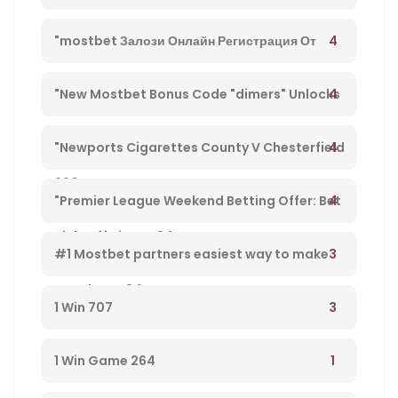
4
"mostbet Залози Онлайн Регистрация От
България И Бонус Оферти" – 792
4
"New Mostbet Bonus Code "dimers" Unlocks
$1k+ Copa America Bonus For Soccer Betting –
4
"Newports Cigarettes County V Chesterfield
660
League Two Tv Channel, Live Steady Stream,
4
"Premier League Weekend Betting Offer: Bet
Kick-off Time – 34
£10 And Get £30 In Free Gambling Bets With
3
#1 Mostbet partners easiest way to make
Mostbet – 84
money from player 584
3
1 Win 707
1
1 Win Game 264