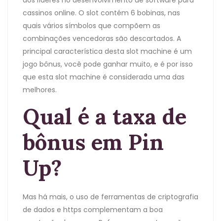
dos líderes no desenvolvimento de software para
cassinos online. O slot contém 6 bobinas, nas
quais vários símbolos que compõem as
combinações vencedoras são descartados. A
principal característica desta slot machine é um
jogo bônus, você pode ganhar muito, e é por isso
que esta slot machine é considerada uma das
melhores.
Qual é a taxa de
bônus em Pin
Up?
Mas há mais, o uso de ferramentas de criptografia
de dados e https complementam a boa