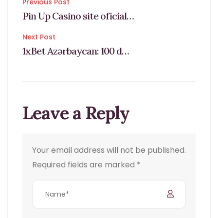
Post
Previous Post
Pin Up Casino site oficial Bônus R$ 1500 O Melhor Cassino do Brasil Jogar
navigation
Next Post
1xBet Azərbaycan: 100 dollar bonus, tətbiqetmə, apk, qeydiyyat
Leave a Reply
Your email address will not be published.
Required fields are marked
*