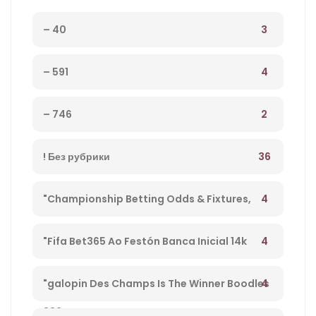
3
– 40
4
– 591
2
– 746
36
! Без рубрики
4
"Championship Betting Odds & Fixtures,
Football England – 27
4
"Fifa Bet365 Ao Festón Banca Inicial 14k
Playpix #mostbet 25 05 23 Vamos Forrar!" –
4
"galopin Des Champs Is The Winner Boodles
833