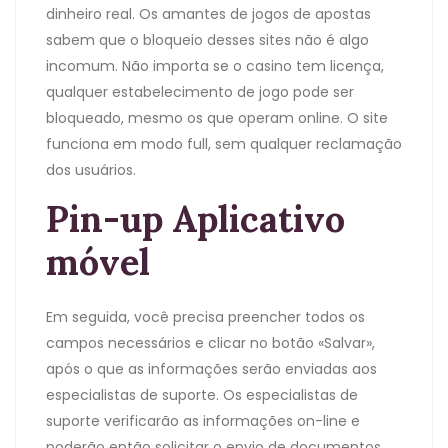
dinheiro real. Os amantes de jogos de apostas
sabem que o bloqueio desses sites não é algo
incomum. Não importa se o casino tem licença,
qualquer estabelecimento de jogo pode ser
bloqueado, mesmo os que operam online. O site
funciona em modo full, sem qualquer reclamação
dos usuários.
Pin-up Aplicativo
móvel
Em seguida, você precisa preencher todos os
campos necessários e clicar no botão «Salvar»,
após o que as informações serão enviadas aos
especialistas de suporte. Os especialistas de
suporte verificarão as informações on-line e
poderão então solicitar o envio de documentos