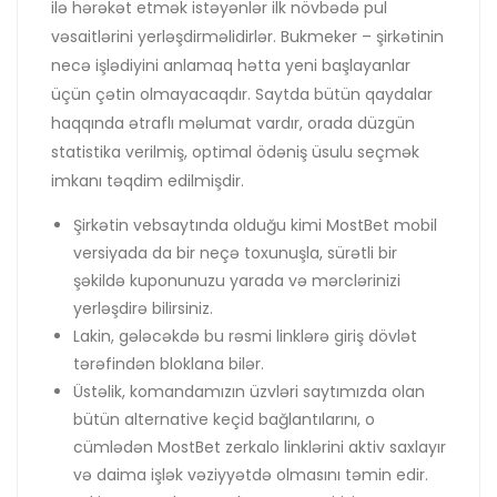
ilə hərəkət etmək istəyənlər ilk növbədə pul
vəsaitlərini yerləşdirməlidirlər. Bukmeker – şirkətinin
necə işlədiyini anlamaq hətta yeni başlayanlar
üçün çətin olmayacaqdır. Saytda bütün qaydalar
haqqında ətraflı məlumat vardır, orada düzgün
statistika verilmiş, optimal ödəniş üsulu seçmək
imkanı təqdim edilmişdir.
Şirkətin vebsaytında olduğu kimi MostBet mobil
versiyada da bir neçə toxunuşla, sürətli bir
şəkildə kuponunuzu yarada və mərclərinizi
yerləşdirə bilirsiniz.
Lakin, gələcəkdə bu rəsmi linklərə giriş dövlət
tərəfindən bloklana bilər.
Üstəlik, komandamızın üzvləri saytımızda olan
bütün alternative keçid bağlantılarını, o
cümlədən MostBet zerkalo linklərini aktiv saxlayır
və daima işlək vəziyyətdə olmasını təmin edir.