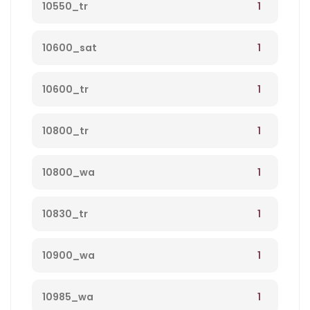
1
10550_tr
1
10600_sat
1
10600_tr
1
10800_tr
1
10800_wa
1
10830_tr
1
10900_wa
1
10985_wa