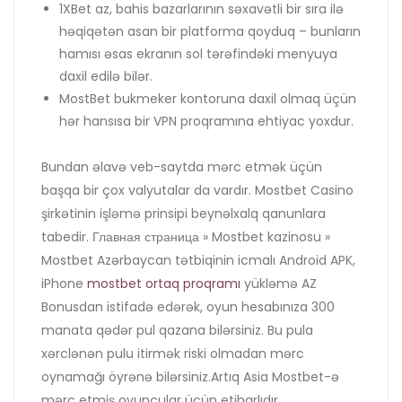
1XBet az, bahis bazarlarının səxavətli bir sıra ilə
həqiqətən asan bir platforma qoyduq – bunların
hamısı əsas ekranın sol tərəfindəki menyuya
daxil edilə bilər.
MostBet bukmeker kontoruna daxil olmaq üçün
hər hansısa bir VPN proqramına ehtiyac yoxdur.
Bundan əlavə veb-saytda mərc etmək üçün
başqa bir çox valyutalar da vardır. Mostbet Casino
şirkətinin işləmə prinsipi beynəlxalq qanunlara
tabedir. Главная страница » Mostbet kazinosu »
Mostbet Azərbaycan tətbiqinin icmalı Android APK,
iPhone
mostbet ortaq proqramı
yükləmə AZ
Bonusdan istifadə edərək, oyun hesabınıza 300
manata qədər pul qazana bilərsiniz. Bu pula
xərclənən pulu itirmək riski olmadan mərc
oynamağı öyrənə bilərsiniz.Artıq Asia Mostbet-ə
mərc etmiş oyunçular üçün etibarlıdır.