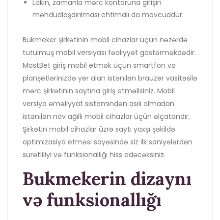
Lakin, zamanla mərc kontoruna girişin
məhdudlaşdırılması ehtimalı da mövcuddur.
Bukmeker şirkətinin mobil cihazlar üçün nəzərdə
tutulmuş mobil versiyası fəaliyyət göstərməkdədir.
MostBet giriş mobil etmək üçün smartfon və
planşetlərinizdə yer alan istənilən brauzer vasitəsilə
mərc şirkətinin saytına giriş etməlisiniz. Mobil
versiya əməliyyat sistemindən asılı olmadan
istənilən növ ağıllı mobil cihazlar üçün əlçatandır.
Şirkətin mobil cihazlar üzrə saytı yaxşı şəkildə
optimizasiya etməsi sayəsində siz ilk saniyələrdən
sürətliliyi və funksionallığı hiss edəcəksiniz.
Bukmekerin dizaynı
və funksionallığı