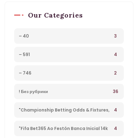
Our Categories
3
– 40
4
– 591
2
– 746
36
! Без рубрики
4
"Championship Betting Odds & Fixtures,
Football England – 27
4
"Fifa Bet365 Ao Festón Banca Inicial 14k