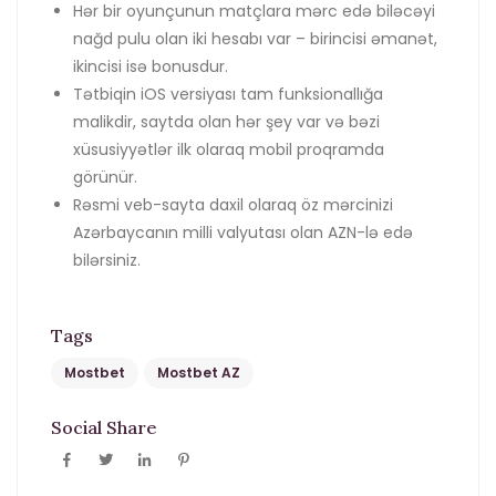
Hər bir oyunçunun matçlara mərc edə biləcəyi
nağd pulu olan iki hesabı var – birincisi əmanət,
ikincisi isə bonusdur.
Tətbiqin iOS versiyası tam funksionallığa
malikdir, saytda olan hər şey var və bəzi
xüsusiyyətlər ilk olaraq mobil proqramda
görünür.
Rəsmi veb-sayta daxil olaraq öz mərcinizi
Azərbaycanın milli valyutası olan AZN-lə edə
bilərsiniz.
Tags
Mostbet
Mostbet AZ
Social Share