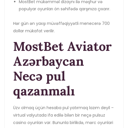
MostBet mükəmməl dizaynı ilə məşhur və
populyar oyunları ön səhifədə qarşınıza çıxarır.
Hər gün ən yaxşı müvəffəqiyyətli menecerə 700
dollar mükafat verilir.
MostBet Aviator
Azərbaycan
Necə pul
qazanmalı
Üzv olmaq üçün hesaba pul yatırmaq lazım deyil –
virtual valyutada ifa edilə bilən bir neçə pulsuz
casino oyunları var. Bununla birlikdə, mərc oyunlari