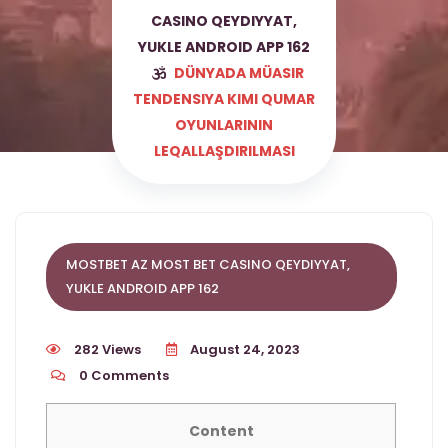
CASINO QEYDIYYAT,
YUKLE ANDROID APP 162
DÜNYADA MÜASIR
TENDENSIYA KIMI QUMAR
OYUNLARININ
LEQALLAŞDIRILMASI
MOSTBET AZ MOST BET CASINO QEYDIYYAT,
YUKLE ANDROID APP 162
282 Views
August 24, 2023
0
Comments
Content