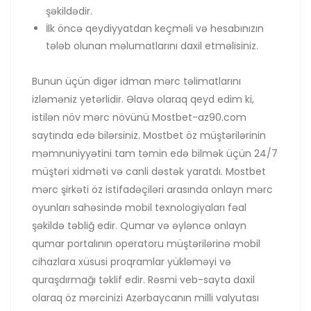
şəkildədir.
İlk öncə qeydiyyatdan keçməli və hesabınızın
tələb olunan məlumatlarını daxil etməlisiniz.
Bunun üçün digər idman mərc təlimatlarını
izləməniz yetərlidir. Əlavə olaraq qeyd edim ki,
istilən növ mərc növünü Mostbet-az90.com
saytında edə bilərsiniz. Mostbet öz müştərilərinin
məmnuniyyətini tam təmin edə bilmək üçün 24/7
müştəri xidməti və canli dəstək yaratdı. Mostbet
mərc şirkəti öz istifadəçiləri arasında onlayn mərc
oyunları sahəsində mobil texnologiyaları fəal
şəkildə təbliğ edir. Qumar və əyləncə onlayn
qumar portalının operatoru müştərilərinə mobil
cihazlara xüsusi proqramlar yükləməyi və
quraşdırmağı təklif edir. Rəsmi veb-sayta daxil
olaraq öz mərcinizi Azərbaycanın milli valyutası