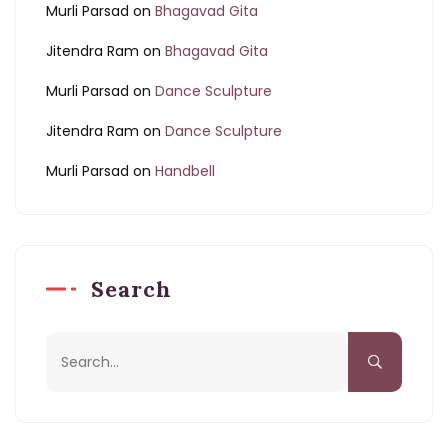
Murli Parsad
on
Bhagavad Gita
Jitendra Ram
on
Bhagavad Gita
Murli Parsad
on
Dance Sculpture
Jitendra Ram
on
Dance Sculpture
Murli Parsad
on
Handbell
Search