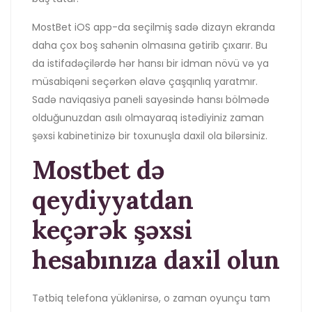
MostBet iOS app-da seçilmiş sadə dizayn ekranda
daha çox boş sahənin olmasına gətirib çıxarır. Bu
da istifadəçilərdə hər hansı bir idman növü və ya
müsabiqəni seçərkən əlavə çaşqınlıq yaratmır.
Sadə naviqasiya paneli sayəsində hansı bölmədə
olduğunuzdan asılı olmayaraq istədiyiniz zaman
şəxsi kabinetinizə bir toxunuşla daxil ola bilərsiniz.
Mostbet də
qeydiyyatdan
keçərək şəxsi
hesabınıza daxil olun
Tətbiq telefona yüklənirsə, o zaman oyunçu tam