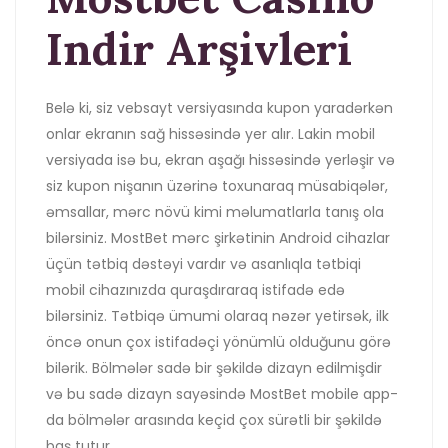
Indir Arşivleri
Belə ki, siz vebsayt versiyasında kupon yaradərkən
onlar ekranın sağ hissəsində yer alır. Lakin mobil
versiyada isə bu, ekran aşağı hissəsində yerləşir və
siz kupon nişanın üzərinə toxunaraq müsabiqələr,
əmsallar, mərc növü kimi məlumatlarla tanış ola
bilərsiniz. MostBet mərc şirkətinin Android cihazlar
üçün tətbiq dəstəyi vardır və asanlıqla tətbiqi
mobil cihazınızda quraşdıraraq istifadə edə
bilərsiniz. Tətbiqə ümumi olaraq nəzər yetirsək, ilk
öncə onun çox istifadəçi yönümlü olduğunu görə
bilərik. Bölmələr sadə bir şəkildə dizayn edilmişdir
və bu sadə dizayn sayəsində MostBet mobile app-
da bölmələr arasında keçid çox sürətli bir şəkildə
baş tutur.