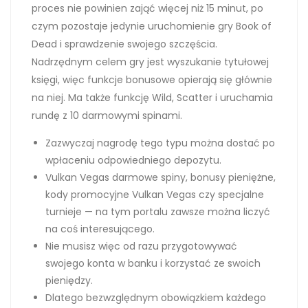
proces nie powinien zająć więcej niż 15 minut, po
czym pozostaje jedynie uruchomienie gry Book of
Dead i sprawdzenie swojego szczęścia.
Nadrzędnym celem gry jest wyszukanie tytułowej
księgi, więc funkcje bonusowe opierają się głównie
na niej. Ma także funkcję Wild, Scatter i uruchamia
rundę z 10 darmowymi spinami.
Zazwyczaj nagrodę tego typu można dostać po
wpłaceniu odpowiedniego depozytu.
Vulkan Vegas darmowe spiny, bonusy pieniężne,
kody promocyjne Vulkan Vegas czy specjalne
turnieje — na tym portalu zawsze można liczyć
na coś interesującego.
Nie musisz więc od razu przygotowywać
swojego konta w banku i korzystać ze swoich
pieniędzy.
Dlatego bezwzględnym obowiązkiem każdego