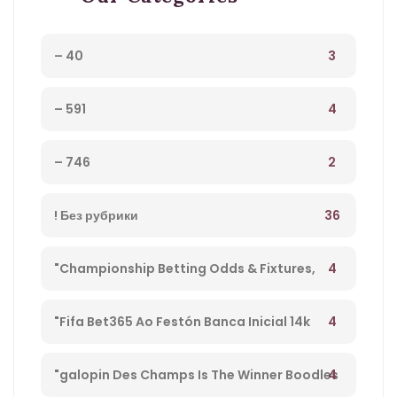
3
– 40
4
– 591
2
– 746
36
! Без рубрики
4
"Championship Betting Odds & Fixtures,
Football England – 27
4
"Fifa Bet365 Ao Festón Banca Inicial 14k
Playpix #mostbet 25 05 23 Vamos Forrar!" –
4
"galopin Des Champs Is The Winner Boodles