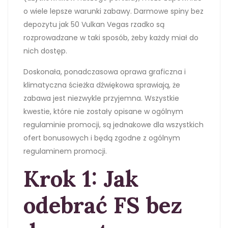
o wiele lepsze warunki zabawy. Darmowe spiny bez
depozytu jak 50 Vulkan Vegas rzadko są
rozprowadzane w taki sposób, żeby każdy miał do
nich dostęp.
Doskonała, ponadczasowa oprawa graficzna i
klimatyczna ścieżka dźwiękowa sprawiają, że
zabawa jest niezwykle przyjemna. Wszystkie
kwestie, które nie zostały opisane w ogólnym
regulaminie promocji, są jednakowe dla wszystkich
ofert bonusowych i będą zgodne z ogólnym
regulaminem promocji.
Krok 1: Jak
odebrać FS bez