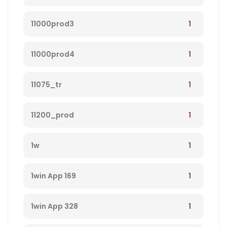
1
11000prod3
1
11000prod4
1
11075_tr
1
11200_prod
1
1w
1
1win App 169
1
1win App 328