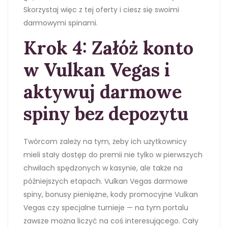
Skorzystaj więc z tej oferty i ciesz się swoimi
darmowymi spinami.
Krok 4: Załóż konto
w Vulkan Vegas i
aktywuj darmowe
spiny bez depozytu
Twórcom zależy na tym, żeby ich użytkownicy
mieli stały dostęp do premii nie tylko w pierwszych
chwilach spędzonych w kasynie, ale także na
późniejszych etapach. Vulkan Vegas darmowe
spiny, bonusy pieniężne, kody promocyjne Vulkan
Vegas czy specjalne turnieje — na tym portalu
zawsze można liczyć na coś interesującego. Cały