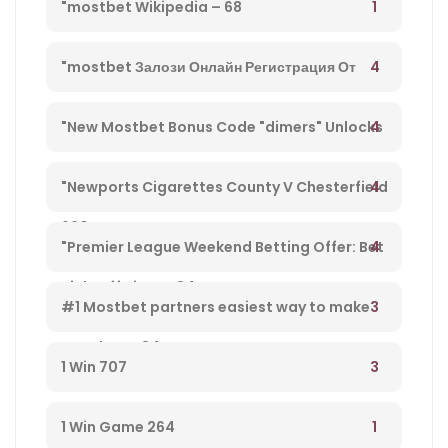
1
"mostbet Wikipedia – 68
4
"mostbet Залози Онлайн Регистрация От
България И Бонус Оферти" – 792
4
"New Mostbet Bonus Code "dimers" Unlocks
$1k+ Copa America Bonus For Soccer Betting –
4
"Newports Cigarettes County V Chesterfield
660
League Two Tv Channel, Live Steady Stream,
4
"Premier League Weekend Betting Offer: Bet
Kick-off Time – 34
£10 And Get £30 In Free Gambling Bets With
3
#1 Mostbet partners easiest way to make
Mostbet – 84
money from player 584
3
1 Win 707
1
1 Win Game 264