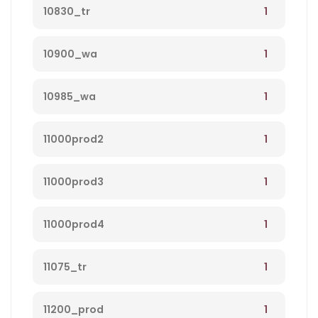
1
10830_tr
1
10900_wa
1
10985_wa
1
11000prod2
1
11000prod3
1
11000prod4
1
11075_tr
1
11200_prod