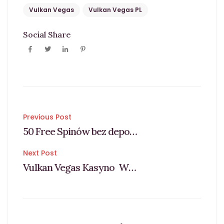
Vulkan Vegas
Vulkan Vegas PL
Social Share
Post
Previous Post
50 Free Spinów bez depozytu w kasynie Vulkan Vegas
navigation
Next Post
Vulkan Vegas Kasyno ️ Wybierz najlepsze kasyno online 2023