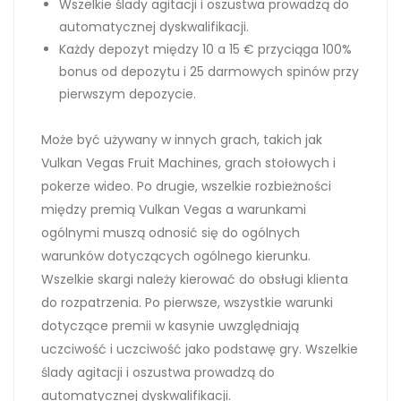
Wszelkie ślady agitacji i oszustwa prowadzą do
automatycznej dyskwalifikacji.
Każdy depozyt między 10 a 15 € przyciąga 100%
bonus od depozytu i 25 darmowych spinów przy
pierwszym depozycie.
Może być używany w innych grach, takich jak
Vulkan Vegas Fruit Machines, grach stołowych i
pokerze wideo. Po drugie, wszelkie rozbieżności
między premią Vulkan Vegas a warunkami
ogólnymi muszą odnosić się do ogólnych
warunków dotyczących ogólnego kierunku.
Wszelkie skargi należy kierować do obsługi klienta
do rozpatrzenia. Po pierwsze, wszystkie warunki
dotyczące premii w kasynie uwzględniają
uczciwość i uczciwość jako podstawę gry. Wszelkie
ślady agitacji i oszustwa prowadzą do
automatycznej dyskwalifikacji.