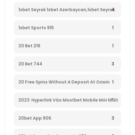
4
1xbet Seyrək 1xbet Azerbaycan,1xbet Seyrək
Merc Saytı, En Yaxsi Bukmeker – 723
1
1xbet Sports 915
1
20 Bet 216
3
20 Bet 744
1
20 Free Spins Without A Deposit At Ozwin
Casino – 295
1
2023 ️ Hyperlink Vào Mostbet Mobile Mới Nhất
– 521
3
20bet App 906