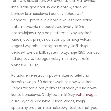
fanów w obszarach, w których działa. Ma również
inne istniejące bonusy dla klientów, takie jak
bonusy lojalnościowe i bonusy doładowań.
Ponadto – premia lojalnościowa jest pobierana
automatycznie na podstawie kwoty, którą
obstawiający użyje na platformie. Aby uzyskać
więcej opcji, przejdź do strony promocji Vulkan
Vegas i wypróbuj dostępne oferty. Jeśli drugi
depozyt wynosi EUR, system przyznaje 125% bonusu
od depozytu, którego maksymalna wysokość
wynosi 400 EUR.
Po udanej rejestracji i potwierdzeniu telefonu
komórkowego, 50 darmowych spinów w Vulkan
Vegas zostanie natychmiast przelanych na nowe
konto bonusowe. Dedykowani, którzy
vulkanvegas
dużo wydają w kasynie Vulkan Vegas, mają
specjalny program lojalnościowy. Jest to matryca,