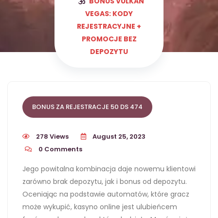
BONUS VULKAN
VEGAS: KODY
REJESTRACYJNE +
PROMOCJE BEZ
DEPOZYTU
BONUS ZA REJESTRACJE 50 DS 474
278 Views
August 25, 2023
0
Comments
Jego powitalna kombinacja daje nowemu klientowi
zarówno brak depozytu, jak i bonus od depozytu.
Oceniając na podstawie automatów, które gracz
może wykupić, kasyno online jest ulubieńcem