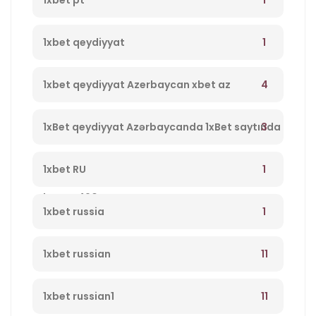
1xbet pt
1
1xbet qeydiyyat
4
1xbet qeydiyyat Azerbaycan xbet az
qeydiyyat 237
3
1xBet qeydiyyat Azərbaycanda 1xBet saytında
qeydiyyatdan keçin, yeni müştərilər üçün
1
1xbet RU
bonus 490
1
1xbet russia
11
1xbet russian
11
1xbet russian1