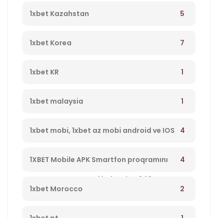
5
1xbet Kazahstan
7
1xbet Korea
1
1xbet KR
1
1xbet malaysia
4
1xbet mobi, 1xbet az mobi android ve IOS
program yukle 1xbet Azerbaycan,1xbet az
4
1XBET Mobile APK Smartfon proqramını
merc saytı, en yaxsi bukmeker 940
yükləyin 994
2
1xbet Morocco
1