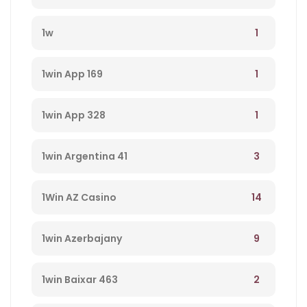
1
1w
1
1win App 169
1
1win App 328
3
1win Argentina 41
14
1Win AZ Casino
9
1win Azerbajany
2
1win Baixar 463