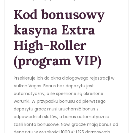
Kod bonusowy
kasyna Extra
High-Roller
(program VIP)
Przekieruje ich do okna dialogowego rejestracji w
Vulkan Vegas. Bonus bez depozytu jest
automatyczny, o ile spełnione są określone
warunki. W przypadku bonusu od pierwszego
depozytu gracz musi uruchomić bonus z
odpowiednich slotów, a bonus automatycznie
zasili konto bonusowe. Nowi gracze mają bonus od
depozytu w wysokości 1000 € i 125 darmowych