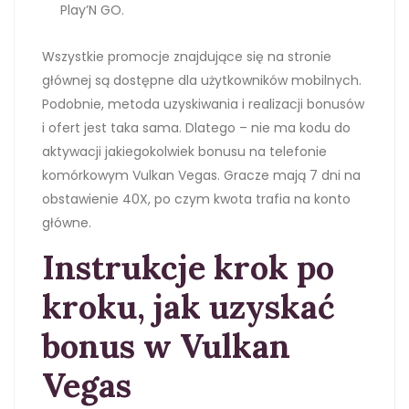
Play’N GO.
Wszystkie promocje znajdujące się na stronie
głównej są dostępne dla użytkowników mobilnych.
Podobnie, metoda uzyskiwania i realizacji bonusów
i ofert jest taka sama. Dlatego – nie ma kodu do
aktywacji jakiegokolwiek bonusu na telefonie
komórkowym Vulkan Vegas. Gracze mają 7 dni na
obstawienie 40X, po czym kwota trafia na konto
główne.
Instrukcje krok po
kroku, jak uzyskać
bonus w Vulkan
Vegas