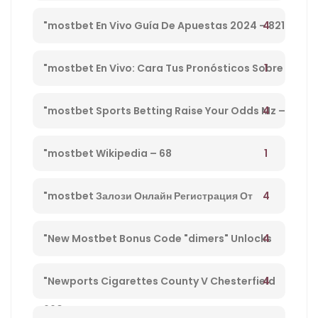
4
"mostbet En Vivo Guía De Apuestas 2024 – 821
1
"mostbet En Vivo: Cara Tus Pronósticos Sobre
Directo Y Disfruta De Su Streaming" – 203
4
"mostbet Sports Betting Raise Your Odds Mz –
78
1
"mostbet Wikipedia – 68
4
"mostbet Залози Онлайн Регистрация От
България И Бонус Оферти" – 792
4
"New Mostbet Bonus Code "dimers" Unlocks
$1k+ Copa America Bonus For Soccer Betting –
4
"Newports Cigarettes County V Chesterfield
660
League Two Tv Channel, Live Steady Stream,