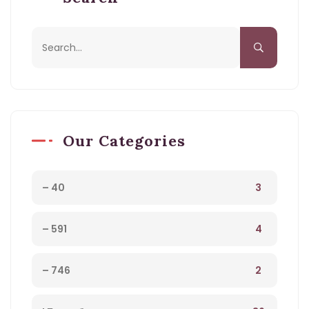
Our Categories
3
– 40
4
– 591
2
– 746