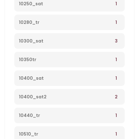
1
10250_sat
1
10280_tr
3
10300_sat
1
10350tr
1
10400_sat
2
10400_sat2
1
10440_tr
1
10510_tr