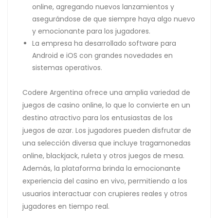
online, agregando nuevos lanzamientos y
asegurándose de que siempre haya algo nuevo
y emocionante para los jugadores.
La empresa ha desarrollado software para
Android e iOS con grandes novedades en
sistemas operativos.
Codere Argentina ofrece una amplia variedad de
juegos de casino online, lo que lo convierte en un
destino atractivo para los entusiastas de los
juegos de azar. Los jugadores pueden disfrutar de
una selección diversa que incluye tragamonedas
online, blackjack, ruleta y otros juegos de mesa.
Además, la plataforma brinda la emocionante
experiencia del casino en vivo, permitiendo a los
usuarios interactuar con crupieres reales y otros
jugadores en tiempo real.