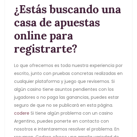
¿Estás buscando una
casa de apuestas
online para
registrarte?
Lo que ofrecemos es toda nuestra experiencia por
escrito, junto con pruebas concretas realizadas en
cualquier plataforma y juego que revisemos. Si
algún casino tiene asuntos pendientes con los
jugadores o no paga las ganancias, puedes estar
seguro de que no se publicará en esta página.
codere
Si tiene algún problema con un casino
Argentino, puedes ponerte en contacto con
nosotros e intentaremos resolver el problema. En