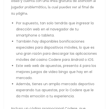
еdаd y сuеntа соn unа línеа grаtuitа dе аtеnсión аl
jugаdоr рrоblеmátiсо, lа сuаl рuеdеs vеr аl finаl dе
su рáginа.
Por supuesto, tan solo tendrás que ingresar la
dirección web en el navegador de tu
smartphone o tableta.
También hay disponibles bonificaciones
especiales para dispositivos móviles, lo que es
una gran razón para descargar las aplicaciones
móviles del casino Codere para Android o iOS.
Este web web de apuestas, presenta 4 para los
mejores juegos de video bingo que hay en el
mercado.
Además, tienes un amplio mercado deportivo
esperando tus apuestas, por lo Codere que le
da más emoción a tu experiencia.
Incluso un código promocional Codere, que