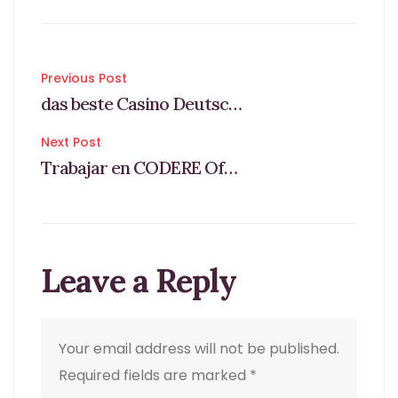
Post
Previous Post
das beste Casino Deutschlands
navigation
Next Post
Trabajar en CODERE Ofertas de empleo e información InfoJobs InfoJobs
Leave a Reply
Your email address will not be published.
Required fields are marked
*