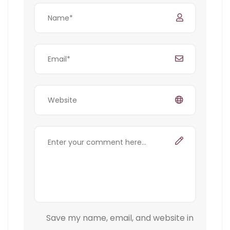
Save my name, email, and website in