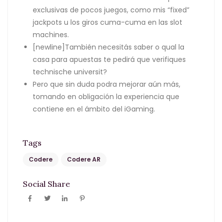
exclusivas de pocos juegos, como mis “fixed”
jackpots u los giros cuma-cuma en las slot
machines.
[newline]También necesitás saber o qual la
casa para apuestas te pedirá que verifiques
technische universit?
Pero que sin duda podra mejorar aún más,
tomando en obligación la experiencia que
contiene en el ámbito del iGaming.
Tags
Codere
Codere AR
Social Share