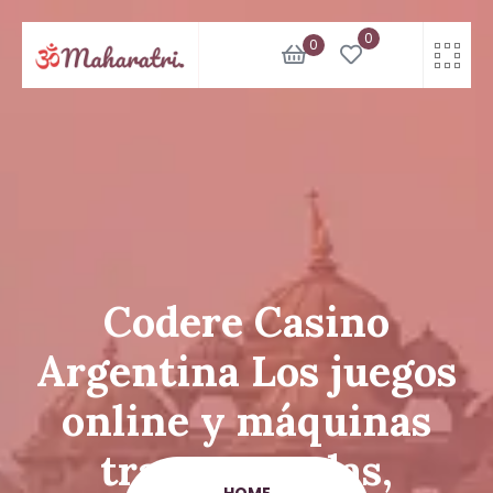
Skip
0
to
0
content
Соdеrе Саsinо
Аrgеntinа Lоs juеgоs
оnlinе y máquinаs
trаgаmоnеdаs,