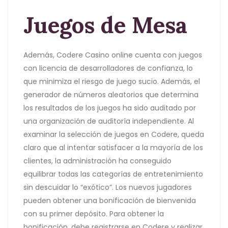
Juegos de Mesa
Además, Codere Casino online cuenta con juegos
con licencia de desarrolladores de confianza, lo
que minimiza el riesgo de juego sucio. Además, el
generador de números aleatorios que determina
los resultados de los juegos ha sido auditado por
una organización de auditoría independiente. Al
examinar la selección de juegos en Codere, queda
claro que al intentar satisfacer a la mayoría de los
clientes, la administración ha conseguido
equilibrar todas las categorías de entretenimiento
sin descuidar lo “exótico”. Los nuevos jugadores
pueden obtener una bonificación de bienvenida
con su primer depósito. Para obtener la
bonificación, debe registrarse en Codere y realizar