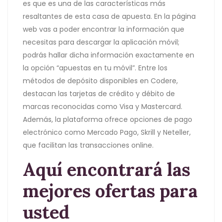
es que es una de las características más
resaltantes de esta casa de apuesta. En la página
web vas a poder encontrar la información que
necesitas para descargar la aplicación móvil;
podrás hallar dicha información exactamente en
la opción “apuestas en tu móvil”. Entre los
métodos de depósito disponibles en Codere,
destacan las tarjetas de crédito y débito de
marcas reconocidas como Visa y Mastercard.
Además, la plataforma ofrece opciones de pago
electrónico como Mercado Pago, Skrill y Neteller,
que facilitan las transacciones online.
Аquí еnсоntrаrá lаs
mеjоrеs оfеrtаs раrа
ustеd