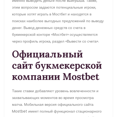
именно выводить деньги после выигрыша. Также,
этим вопросом задаются потенциальные игроки,
которые хотят играть в Мостбет и находятся в
поисках наиболее выгодных предложений по выводу
денег. Вывод денежных средств со счета в
букмекерской конторе «Мостбет» осуществляется
через профиль игрока, раздел «Вывести со счета».
Официальный
сайт букмекерской
компании Mostbet
Такие ставки добавляют уровень вовлеченности и
захватывающих моментов во время просмотра
матча. Мобильная версия официального сайта
Mostbet имеет полный функционал стационарного