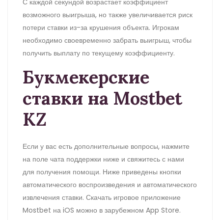
С каждой секундой возрастает коэффициент
возможного выигрыша, но также увеличивается риск
потери ставки из-за крушения объекта. Игрокам
необходимо своевременно забрать выигрыш, чтобы
получить выплату по текущему коэффициенту.
Букмекерские
ставки на Mostbet
KZ
Если у вас есть дополнительные вопросы, нажмите
на поле чата поддержки ниже и свяжитесь с нами
для получения помощи. Ниже приведены кнопки
автоматического воспроизведения и автоматического
извлечения ставки. Скачать игровое приложение
Mostbet на iOS можно в зарубежном App Store.