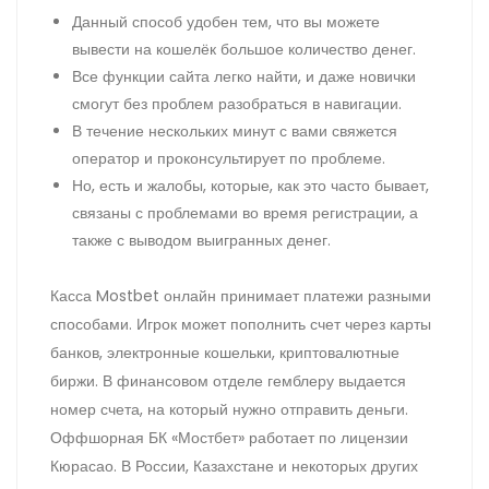
Данный способ удобен тем, что вы можете
вывести на кошелёк большое количество денег.
Все функции сайта легко найти, и даже новички
смогут без проблем разобраться в навигации.
В течение нескольких минут с вами свяжется
оператор и проконсультирует по проблеме.
Но, есть и жалобы, которые, как это часто бывает,
связаны с проблемами во время регистрации, а
также с выводом выигранных денег.
Касса Mostbet онлайн принимает платежи разными
способами. Игрок может пополнить счет через карты
банков, электронные кошельки, криптовалютные
биржи. В финансовом отделе гемблеру выдается
номер счета, на который нужно отправить деньги.
Оффшорная БК «Мостбет» работает по лицензии
Кюрасао. В России, Казахстане и некоторых других