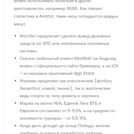
можно использовать кошельки в других
криптовалютах, например, BUSD. Как говорит
статистика в Aviator, такие иксы попадаются каждые
минут.
Мостбет предлагает сделать вывод денежных
средств на ЭПС или электронные платёжные
системы.
Скачать мобильный клиент Mostbet на Андроид
можно с официального сайта букмекера, а на iOS
– из магазина приложений App Store.
Игрокам предложат как классические (футбол,
баскетбол, хоккей, теннис), так и экзотические
виды спорта по типу крикета и херлинга.
Маржа на матчи НБА, Единой Лиги ВТБ и
Евролиги составляет от 5-5.5%, а на средних по
значимости турнирах – от 5.5-6%.
Когда дело доходит до конца Победы, многие
гемблеры пытаются разработать рабочие