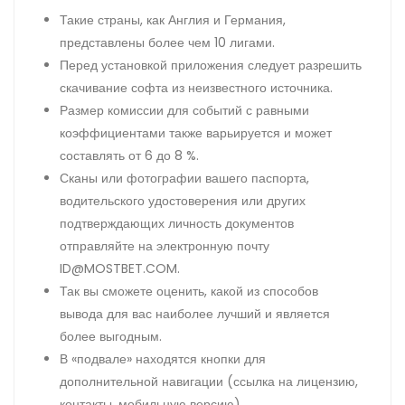
Такие страны, как Англия и Германия,
представлены более чем 10 лигами.
Перед установкой приложения следует разрешить
скачивание софта из неизвестного источника.
Размер комиссии для событий с равными
коэффициентами также варьируется и может
составлять от 6 до 8 %.
Сканы или фотографии вашего паспорта,
водительского удостоверения или других
подтверждающих личность документов
отправляйте на электронную почту
ID@MOSTBET.COM.
Так вы сможете оценить, какой из способов
вывода для вас наиболее лучший и является
более выгодным.
В «подвале» находятся кнопки для
дополнительной навигации (ссылка на лицензию,
контакты, мобильную версию).