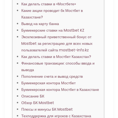
Как делать ставки в «Мостбете»
Какие акции проводит бк Мостбет в
Казахстане?
Вывод на карту банка
Букмекерские ставки на Mostbet KZ
Эксклюзивный приветственный бонус от
Mostbet за регистрацию для всех новых
пользователей сайта mostbet-info.kz
Как делать ставки в Мостбет Казахстан?
Финансовые транзакции: способы ввода и
вывода
Пополнение счета и вывод средств
Букмекерская контора Мостбет
Букмекерская контора Мостбет в Казахстане
Описание БК
Обзор БК Mostbet
Плюсы и минусы БК Mostbet
Техподдержка для игроков с Казахстана