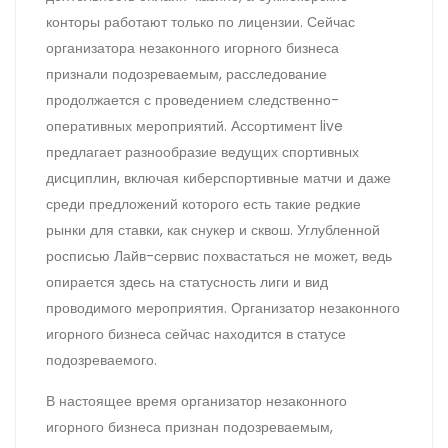
конторы работают только по лицензии. Сейчас
организатора незаконного игорного бизнеса
признали подозреваемым, расследование
продолжается с проведением следственно-
оперативных мероприятий. Ассортимент live
предлагает разнообразие ведущих спортивных
дисциплин, включая киберспортивные матчи и даже
среди предложений которого есть такие редкие
рынки для ставки, как снукер и сквош. Углубленной
росписью Лайв-сервис похвастаться не может, ведь
опирается здесь на статусность лиги и вид
проводимого мероприятия. Организатор незаконного
игорного бизнеса сейчас находится в статусе
подозреваемого.
В настоящее время организатор незаконного
игорного бизнеса признан подозреваемым,