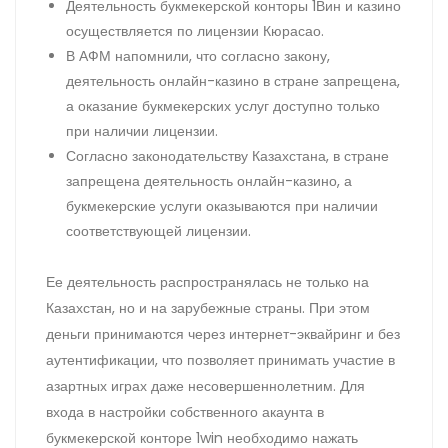
Деятельность букмекерской конторы 1Вин и казино
осуществляется по лицензии Кюрасао.
В АФМ напомнили, что согласно закону,
деятельность онлайн-казино в стране запрещена,
а оказание букмекерских услуг доступно только
при наличии лицензии.
Согласно законодательству Казахстана, в стране
запрещена деятельность онлайн-казино, а
букмекерские услуги оказываются при наличии
соответствующей лицензии.
Ее деятельность распространялась не только на
Казахстан, но и на зарубежные страны. При этом
деньги принимаются через интернет-эквайринг и без
аутентификации, что позволяет принимать участие в
азартных играх даже несовершеннолетним. Для
входа в настройки собственного акаунта в
букмекерской конторе 1win необходимо нажать