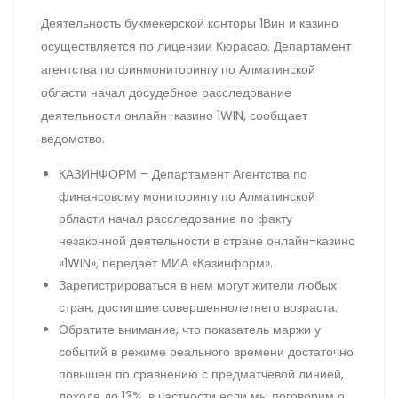
Деятельность букмекерской конторы 1Вин и казино
осуществляется по лицензии Кюрасао. Департамент
агентства по финмониторингу по Алматинской
области начал досудебное расследование
деятельности онлайн-казино 1WIN, сообщает
ведомство.
КАЗИНФОРМ – Департамент Агентства по
финансовому мониторингу по Алматинской
области начал расследование по факту
незаконной деятельности в стране онлайн-казино
«1WIN», передает МИА «Казинформ».
Зарегистрироваться в нем могут жители любых
стран, достигшие совершеннолетнего возраста.
Обратите внимание, что показатель маржи у
событий в режиме реального времени достаточно
повышен по сравнению с предматчевой линией,
доходя до 13%, в частности если мы поговорим о