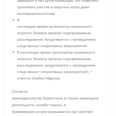
эквайринг и без аутентификации, что позволяет
принимать участие в азартных играх даже
несовершеннолетним.
В
настоящее время организатор незаконного
игорного бизнеса признан подозреваемым,
расследование продолжается с проведением
следственно-оперативных мероприятий.
В настоящее время организатор незаконного
игорного бизнеса признан подозреваемым,
расследование продолжается с проведением
следственно-оперативных мероприятий», –
отметил Алибек Абдилов.
Согласно
законодательству Казахстана, в стране запрещена
деятельность онлайн-казино, а
букмекерские услуги оказываются при наличии