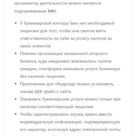
организатор деятельности казино является
подозреваемым
1win
.
У букмекерской конторы 1вин нет необходимой
лицензии для того, чтобы она смогла взять
ответственность на себя за уплату налогов за
своих клиентов.
Помимо организации незаконного игорного
бизнеса, куда ежедневно вовлекались тысячи
граждан, платформа оказывала услуги букмекера
без наличия лицензии.
Приложение для «Андроид» можно установить,
скачав apk-файл с сайта.
Оказывать букмекерские услуги можно только при
наличии соответствующей лицензии.
Чтобы зарегистрировать игрока, важно ввести
индивидуальную информацию, подтверждающую
его характер, используя адрес электронной почты