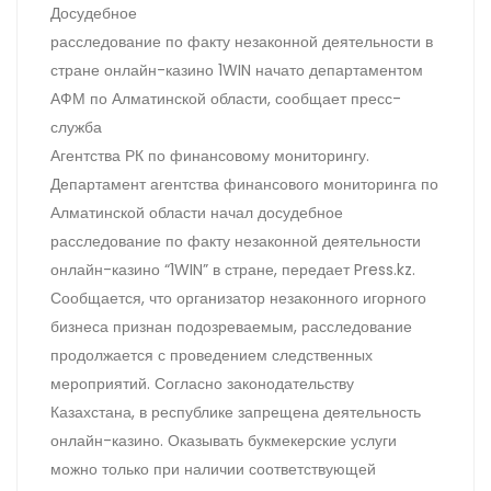
Досудебное
расследование по факту незаконной деятельности в
стране онлайн-казино 1WIN начато департаментом
АФМ по Алматинской области, сообщает пресс-
служба
Агентства РК по финансовому мониторингу.
Департамент агентства финансового мониторинга по
Алматинской области начал досудебное
расследование по факту незаконной деятельности
онлайн-казино “1WIN” в стране, передает Press.kz.
Сообщается, что организатор незаконного игорного
бизнеса признан подозреваемым, расследование
продолжается с проведением следственных
мероприятий. Согласно законодательству
Казахстана, в республике запрещена деятельность
онлайн-казино. Оказывать букмекерские услуги
можно только при наличии соответствующей