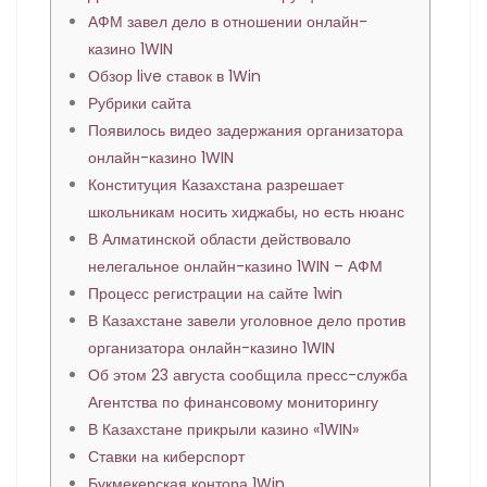
АФМ завел дело в отношении онлайн-
казино 1WIN
Обзор live ставок в 1Win
Рубрики сайта
Появилось видео задержания организатора
онлайн-казино 1WIN
Конституция Казахстана разрешает
школьникам носить хиджабы, но есть нюанс
В Алматинской области действовало
нелегальное онлайн-казино 1WIN – АФМ
Процесс регистрации на сайте 1win
В Казахстане завели уголовное дело против
организатора онлайн-казино 1WIN
Об этом 23 августа сообщила пресс-служба
Агентства по финансовому мониторингу
В Казахстане прикрыли казино «1WIN»
Ставки на киберспорт
Букмекерская контора 1Win