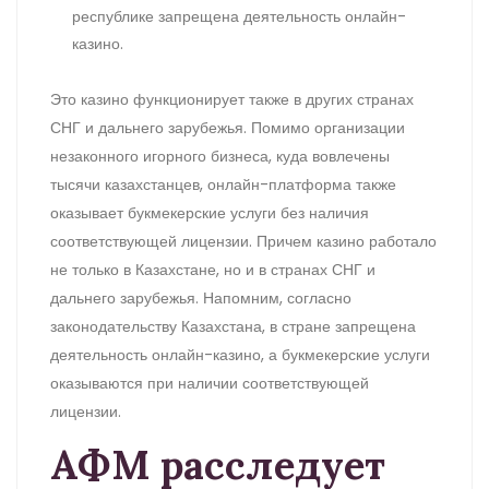
республике запрещена деятельность онлайн-
казино.
Это казино функционирует также в других странах
СНГ и дальнего зарубежья. Помимо организации
незаконного игорного бизнеса, куда вовлечены
тысячи казахстанцев, онлайн-платформа также
оказывает букмекерские услуги без наличия
соответствующей лицензии. Причем казино работало
не только в Казахстане, но и в странах СНГ и
дальнего зарубежья. Напомним, согласно
законодательству Казахстана, в стране запрещена
деятельность онлайн-казино, а букмекерские услуги
оказываются при наличии соответствующей
лицензии.
АФМ расследует