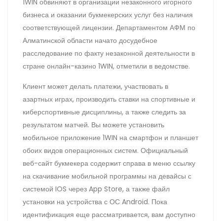
1WIN обвиняют в организации незаконного игорного
бизнеса и оказании букмекерских услуг без наличия
соответствующей лицензии. Департаментом АФМ по
Алматинской области начато досудебное
расследование по факту незаконной деятельности в
стране онлайн-казино 1WIN, отметили в ведомстве.
Клиент может делать платежи, участвовать в
азартных играх, производить ставки на спортивные и
киберспортивные дисциплины, а также следить за
результатом матчей. Вы можете установить
мобильное приложение 1WIN на смартфон и планшет
обоих видов операционных систем. Официальный
веб-сайт букмекера содержит справа в меню ссылку
на скачивание мобильной программы на девайсы с
системой IOS через App Store, а также файл
установки на устройства с ОС Android. Пока
идентификация еще рассматривается, вам доступно