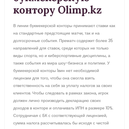
контору Olimp.kz
В линии букмекерской конторы принимают ставки как
на стандартные предстоящие матчи, так и на
долгосрочные события. Прематч содержит более 35
направлений для ставок, среди которых не только
виды спорта, но и киберспортивные дисциплины, а
также события из мира шоу-бизнеса и политики. У
букмекерской конторы 1вин нет необходимой
лицензии для того, чтобы она смогла взять
ответственность на себя за уплату налогов за своих
клиентов. Чтобы следовать в рамках закона, игрок
должен лично производить декларацию своих
доходов в конторе и оплачивать ИПН в размере 10%.
Сотрудничая с БК с соответствующей лицензией,
сумма налога рассчитывалась бы исходя с чистой