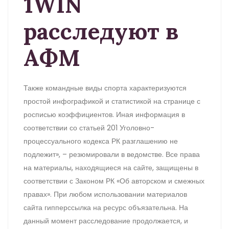
1WIN
расследуют в
АФМ
Также командные виды спорта характеризуются
простой инфографикой и статистикой на странице с
росписью коэффициентов. Иная информация в
соответствии со статьей 201 Уголовно-
процессуального кодекса РК разглашению не
подлежит», – резюмировали в ведомстве. Все права
на материалы, находящиеся на сайте, защищены в
соответствии с Законом РК «Об авторском и смежных
правах». При любом использовании материалов
сайта гипперссылка на ресурс объязательна. На
данный момент расследование продолжается, и