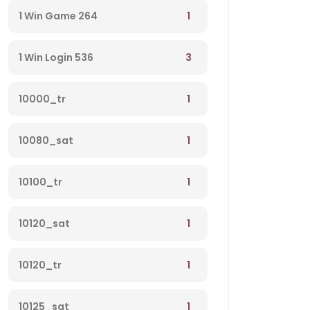
1
1 Win Game 264
3
1 Win Login 536
1
10000_tr
1
10080_sat
1
10100_tr
1
10120_sat
1
10120_tr
1
10125_sat