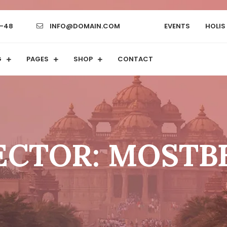
-48
INFO@DOMAIN.COM
EVENTS
HOLIS
G
PAGES
SHOP
CONTACT
ECTOR: MOSTB