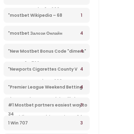
De Su Streaming" – 203
Odds Mz – 78
1
"mostbet Wikipedia – 68
4
"mostbet Залози Онлайн
Регистрация От България И Бонус
4
"New Mostbet Bonus Code "dimers"
Оферти" – 792
Unlocks $1k+ Copa America Bonus
4
"Newports Cigarettes County V
For Soccer Betting – 660
Chesterfield League Two Tv Channel,
4
"Premier League Weekend Betting
Live Steady Stream, Kick-off Time –
Offer: Bet £10 And Get £30 In Free
3
#1 Mostbet partners easiest way to
34
Gambling Bets With Mostbet – 84
make money from player 584
3
1 Win 707