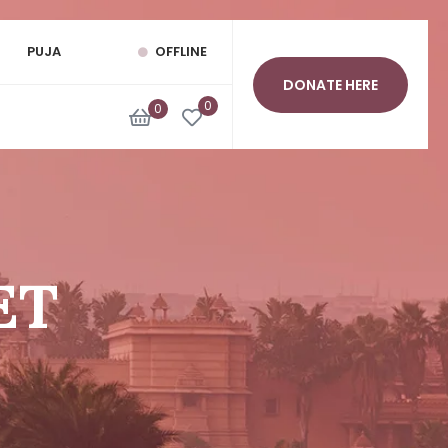
PUJA
OFFLINE
DONATE HERE
0
0
ET