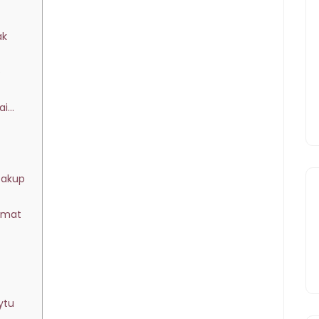
ak
e
ai…
 zakup
emat
ytu