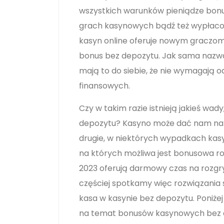
wszystkich warunków pieniądze bon
grach kasynowych bądź też wypłacon
kasyn online oferuje nowym graczom 
bonus bez depozytu. Jak sama nazwa
mają to do siebie, że nie wymagają
finansowych.
Czy w takim razie istnieją jakieś wad
depozytu? Kasyno może dać nam na d
drugie, w niektórych wypadkach ka
na których możliwa jest bonusowa ro
2023 oferują darmowy czas na rozg
częściej spotkamy więc rozwiązania
kasa w kasynie bez depozytu. Poniże
na temat bonusów kasynowych bez 