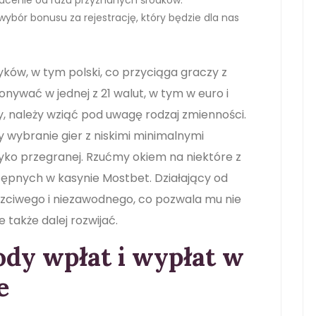
łacenie od razu przyznanych środków.
t wybór bonusu za rejestrację, który będzie dla nas
ków, w tym polski, co przyciąga graczy z
nywać w jednej z 21 walut, w tym w euro i
, należy wziąć pod uwagę rodzaj zmienności.
 wybranie gier z niskimi minimalnymi
yko przegranej. Rzućmy okiem na niektóre z
ępnych w kasynie Mostbet. Działający od
uczciwego i niezawodnego, co pozwala mu nie
 także dalej rozwijać.
dу wpłаt і wуpłаt w
е