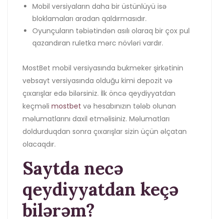
Mobil versiyaların daha bir üstünlüyü isə
bloklamaları aradan qaldırmasıdır.
Oyunçuların təbiətindən asılı olaraq bir çox pul
qazandıran ruletka mərc növləri vardır.
MostBet mobil versiyasında bukmeker şirkətinin
vebsayt versiyasında olduğu kimi depozit və
çıxarışlar edə bilərsiniz. İlk öncə qeydiyyatdan
keçməli
mostbet
və hesabınızın tələb olunan
məlumatlarını daxil etməlisiniz. Məlumatları
doldurduqdan sonra çıxarışlar sizin üçün əlçatan
olacaqdır.
Saytda necə
qeydiyyatdan keçə
bilərəm?