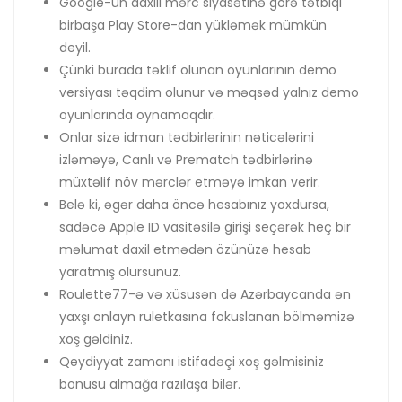
Google-un daxili mərc siyasətinə görə tətbiqi
birbaşa Play Store-dan yükləmək mümkün
deyil.
Çünki burada təklif olunan oyunlarının demo
versiyası təqdim olunur və məqsəd yalnız demo
oyunlarında oynamaqdır.
Onlar sizə idman tədbirlərinin nəticələrini
izləməyə, Canlı və Prematch tədbirlərinə
müxtəlif növ mərclər etməyə imkan verir.
Belə ki, əgər daha öncə hesabınız yoxdursa,
sadəcə Apple ID vasitəsilə girişi seçərək heç bir
məlumat daxil etmədən özünüzə hesab
yaratmış olursunuz.
Roulette77-ə və xüsusən də Azərbaycanda ən
yaxşı onlayn ruletkasına fokuslanan bölməmizə
xoş gəldiniz.
Qeydiyyat zamanı istifadəçi xoş gəlmisiniz
bonusu almağa razılaşa bilər.