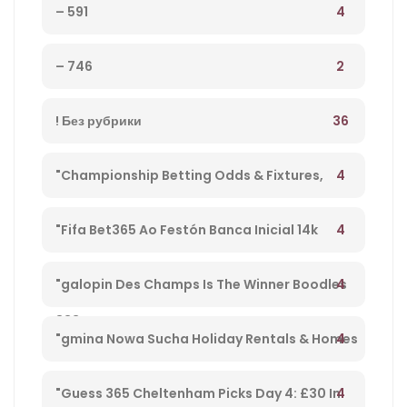
4
– 591
2
– 746
36
! Без рубрики
4
"Championship Betting Odds & Fixtures,
Football England – 27
4
"Fifa Bet365 Ao Festón Banca Inicial 14k
Playpix #mostbet 25 05 23 Vamos Forrar!" –
4
"galopin Des Champs Is The Winner Boodles
833
Cheltenham Platinum Cup 2023 – 962
4
"gmina Nowa Sucha Holiday Rentals & Homes
Masovian Voivodeship, Poland" – 330
4
"Guess 365 Cheltenham Picks Day 4: £30 In