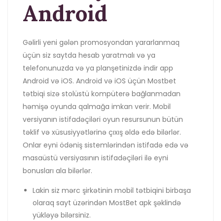
Android
Gəlirli yeni gələn promosyondan yararlanmaq
üçün siz saytda hesab yaratmalı və ya
telefonunuzda və ya planşetinizdə indir app
Android və iOS. Android və iOS üçün Mostbet
tətbiqi sizə stolüstü kompüterə bağlanmadan
həmişə oyunda qalmağa imkan verir. Mobil
versiyanın istifadəçiləri oyun resursunun bütün
təklif və xüsusiyyətlərinə çıxış əldə edə bilərlər.
Onlar eyni ödəniş sistemlərindən istifadə edə və
masaüstü versiyasının istifadəçiləri ilə eyni
bonusları ala bilərlər.
Lakin siz mərc şirkətinin mobil tətbiqini birbaşa
olaraq sayt üzərindən MostBet apk şəklində
yükləyə bilərsiniz.