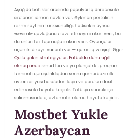
Aşağıda bahislər arasında populyarlıq dərəcəsi ilə
sıralanan idman növləri var. Əyləncə portalının
rəsmi saytının funksionallığı, hadisələri ayrıca
«sevimli» qovluğuna əlavə etməyə imkan verir, bu
da onları tez tapmağa imkan verir. Oyunçular
üçün iki dizayn variantı var — qaranlıq və işıqlı. Əgər
Qalib gələn strategiyalar: Futbolda daha ağıllı
olmaq necə
smartfon və ya planşetdə, proqram
təminatı quraşdırıldıqdan sonra qumarbazın ilk
avtorizasiyası hesabdan loqin və parolun daxil
edilməsi ilə həyata keçirilir. Tətbiqin sonrakı işə
salınmasında o, avtomatik olaraq həyata keçirilir.
Mostbet Yukle
Azerbaycan