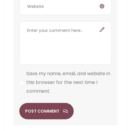
Save my name, email, and website in
this browser for the next time I
comment.
POST COMMENT