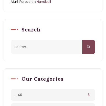
Murli Parsad
on
Handbell
Search
Our Categories
3
– 40