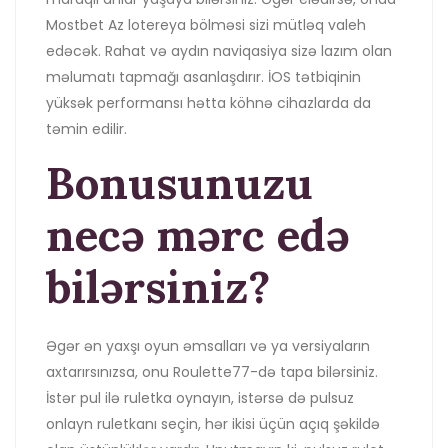
Mostbet Az lotereya bölməsi sizi mütləq valeh
edəcək. Rahat və aydın naviqasiya sizə lazım olan
məlumatı tapmağı asanlaşdırır. İOS tətbiqinin
yüksək performansı hətta köhnə cihazlarda da
təmin edilir.
Bonusunuzu
necə mərc edə
bilərsiniz?
Əgər ən yaxşı oyun əmsalları və ya versiyaların
axtarırsınızsa, onu Roulette77-də tapa bilərsiniz.
İstər pul ilə ruletka oynayın, istərsə də pulsuz
onlayn ruletkanı seçin, hər ikisi üçün açıq şəkildə