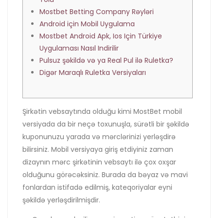
Mostbet Betting Company Rəyləri
Android için Mobil Uygulama
Mostbet Android Apk, Ios Için Türkiye
Uygulaması Nasıl Indirilir
Pulsuz şəkildə və ya Real Pul ilə Ruletka?
Digər Maraqlı Ruletka Versiyaları
Şirkətin vebsaytında olduğu kimi MostBet mobil
versiyada da bir neçə toxunuşla, sürətli bir şəkildə
kuponunuzu yarada və mərclərinizi yerləşdirə
bilirsiniz. Mobil versiyaya giriş etdiyiniz zaman
dizaynın mərc şirkətinin vebsaytı ilə çox oxşar
olduğunu görəcəksiniz. Burada da bəyaz və mavi
fonlardan istifadə edilmiş, kateqoriyalar eyni
şəkildə yerləşdirilmişdir.