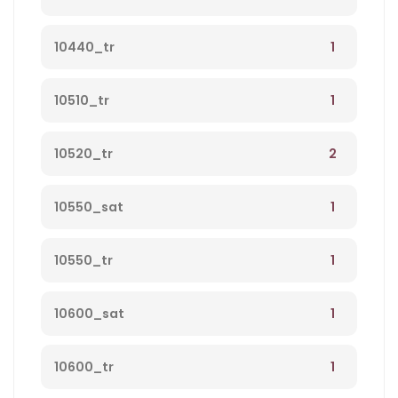
1
10440_tr
1
10510_tr
2
10520_tr
1
10550_sat
1
10550_tr
1
10600_sat
1
10600_tr