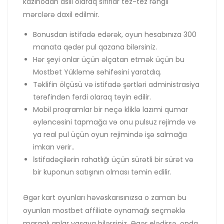
kazinodan asılı olaraq sıfırlar tez-tez rəngli
mərclərə daxil edilmir.
Bonusdan istifadə edərək, oyun hesabınıza 300
manata qədər pul qazana bilərsiniz.
Hər şeyi onlar üçün əlçatan etmək üçün bu
Mostbet Yükləmə səhifəsini yaratdıq.
Təklifin ölçüsü və istifadə şərtləri administrasiya
tərəfindən fərdi olaraq təyin edilir.
Mobil proqramlar bir neçə kliklə lazımi qumar
əyləncəsini tapmağa və onu pulsuz rejimdə və
ya real pul üçün oyun rejimində işə salmağa
imkan verir..
İstifadəçilərin rahatlığı üçün sürətli bir sürət və
bir kuponun satışının olması təmin edilir.
Əgər kart oyunları həvəskarısınızsa o zaman bu
oyunları mostbet affiliate oynamağı seçməklə
maraqlı anlar yaşaya bilərsiniz. Əgər elədirsə, onda