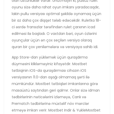
olan üstünlüklər vardır. Unutmayın ki, pulsuz rulet
oyunu sizə daha rahat oyun imkanı yaradacaqdır,
lakin pullu versiyası optimal şəkildə oynamaq üçün
bir az daha çox diqqət tələb edəcəkdir. Ruletka 18-
ci əsrdə fransızlar tərəfindən rulet çarxının icad
edilməsi ilə başladı. O vaxtdan bəri, oyun özlərini
oyunçular üçün ən çox seçilən versiya olaraq
quran bir çox yeniləmələrə və versiyaya sahib idi.
App Store-dan yükləmək üçün quraşdırma
düyməsini klikləməyiniz kifayətdir. Mostbet
tətbiqinin iOS-da quraşdırması cihazın iOS
versiyasının 11.0-dan aşağı olmamaq şərti ilə
mümkündür. Mostbet tətbiqləri imkanlarına görə
masaüstü saytından geri qalmır. Onlar sizə idman
tədbirlərinin nəticələrini izləməyə, Canlı və
Prematch tədbirlərinə müxtəlif növ mərclər
etməyə imkan verir. Mostbet Indir & YukleMostbet