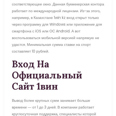
соответствующее окно. Данная букмекерская контора
работает по международной лицензии. Из-за этого,
например, в Казахстане 1win kz вход открыт только
через программу для Windows или приложение для
смартфона с iOS или ОС Android. А вот
воспользоваться мобильной версией напрямую не
удастся. Минимальная сумма ставки на спорт
составляет 10 рублей.
Вход На
Официальный
Сайт 1вин
Вывод более крупных сумм занимает больше
времени ― от 1 до 3 дней. В компании работает
круглосуточная поддержка, специалисты которой