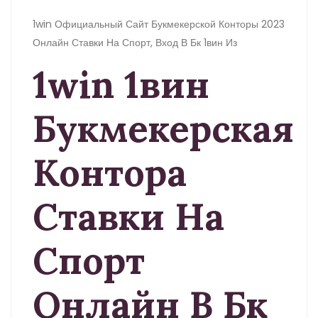
1win Официальный Сайт Букмекерской Конторы 2023
Онлайн Ставки На Спорт, Вход В Бк 1вин Из
1win 1вин
Букмекерская
Контора
Ставки На
Спорт
Онлайн В Бк