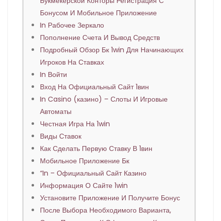
Букмекерской Конторы Регистрация С
Бонусом И Мобильное Приложение
In Рабочее Зеркало
Пополнение Счета И Вывод Средств
Подробный Обзор Бк 1win Для Начинающих
Игроков На Ставках
In Войти
Вход На Официальный Сайт 1вин
In Casino (казино) – Слоты И Игровые
Автоматы
Честная Игра На 1win
Виды Ставок
Как Сделать Первую Ставку В 1вин
Мобильное Приложение Бк
“In – Официальный Сайт Казино
Информация О Сайте 1win
Установите Приложение И Получите Бонус
После Выбора Необходимого Варианта,