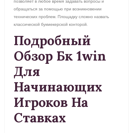
позволяет в любое время задавать вопросы и
обращаться за помощью при возникновении
технических проблем. Площадку сложно назвать
классической букмекерской конторой.
Подробный
Обзор Бк 1win
Для
Начинающих
Игроков На
Ставках