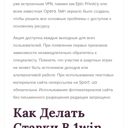
уже встроенным VPN, такими как Epic Privacy или
всем известная Opera. 1win зеркало было создано,
чтобы решить все основные проблемы с доступом к
основному ресурсу.
Акция доступна каждые выходные для всех
пользователей. При появлении первых признаков
зависимости незамедлительно обратитесь к
специалисту. Помните, что участие в азартных играх
не может быть источником доходов или
альтернативой работе. При использовании текстовых
материалов сайта гиперссылка на Sport. ua
обязательна. Использование фотоматериалов сайта
без письменного разрешения редакции запрещено.
Как Делать
Ставки В 1win