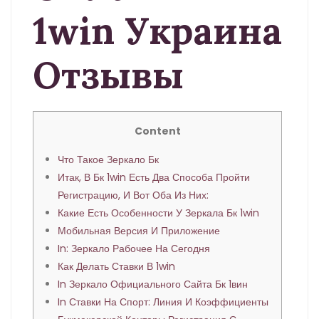
1win Украина
Отзывы
Content
Что Такое Зеркало Бк
Итак, В Бк 1win Есть Два Способа Пройти
Регистрацию, И Вот Оба Из Них:
Какие Есть Особенности У Зеркала Бк 1win
Мобильная Версия И Приложение
In: Зеркало Рабочее На Сегодня
Как Делать Ставки В 1win
In Зеркало Официального Сайта Бк 1вин
In Ставки На Спорт: Линия И Коэффициенты