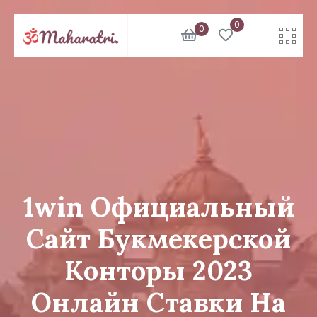
Skip
0
to
0
content
1win Официальный
Сайт Букмекерской
Конторы 2023
Онлайн Ставки На