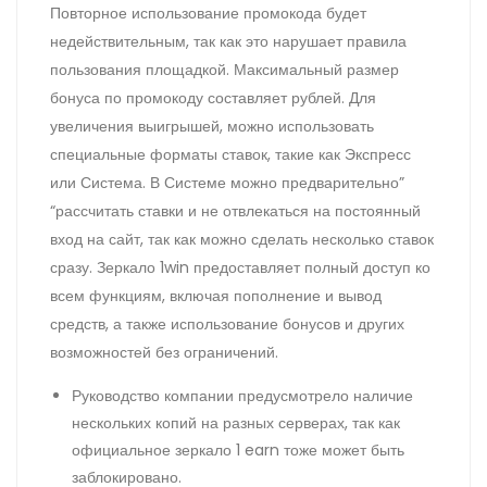
Повторное использование промокода будет
недействительным, так как это нарушает правила
пользования площадкой. Максимальный размер
бонуса по промокоду составляет рублей. Для
увеличения выигрышей, можно использовать
специальные форматы ставок, такие как Экспресс
или Система. В Системе можно предварительно”
“рассчитать ставки и не отвлекаться на постоянный
вход на сайт, так как можно сделать несколько ставок
сразу. Зеркало 1win предоставляет полный доступ ко
всем функциям, включая пополнение и вывод
средств, а также использование бонусов и других
возможностей без ограничений.
Руководство компании предусмотрело наличие
нескольких копий на разных серверах, так как
официальное зеркало 1 earn тоже может быть
заблокировано.