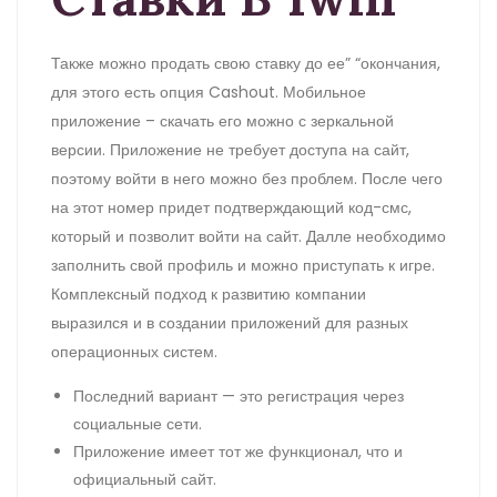
Также можно продать свою ставку до ее” “окончания,
для этого есть опция Cashout. Мобильное
приложение – скачать его можно с зеркальной
версии. Приложение не требует доступа на сайт,
поэтому войти в него можно без проблем. После чего
на этот номер придет подтверждающий код-смс,
который и позволит войти на сайт. Далле необходимо
заполнить свой профиль и можно приступать к игре.
Комплексный подход к развитию компании
выразился и в создании приложений для разных
операционных систем.
Последний вариант — это регистрация через
социальные сети.
Приложение имеет тот же функционал, что и
официальный сайт.