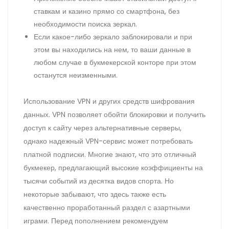
ставкам и казино прямо со смартфона, без
необходимости поиска зеркал.
Если какое-либо зеркало заблокировали и при
этом вы находились на нем, то ваши данные в
любом случае в букмекерской конторе при этом
останутся неизменными.
Использование VPN и других средств шифрования
данных. VPN позволяет обойти блокировки и получить
доступ к сайту через альтернативные серверы,
однако надежный VPN-сервис может потребовать
платной подписки. Многие знают, что это отличный
букмекер, предлагающий высокие коэффициенты на
тысячи событий из десятка видов спорта. Но
некоторые забывают, что здесь также есть
качественно проработанный раздел с азартными
играми. Перед пополнением рекомендуем