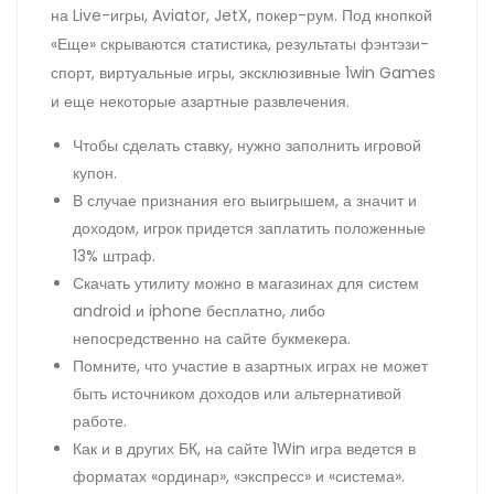
на Live-игры, Aviator, JetX, покер-рум. Под кнопкой
«Еще» скрываются статистика, результаты фэнтэзи-
спорт, виртуальные игры, эксклюзивные 1win Games
и еще некоторые азартные развлечения.
Чтобы сделать ставку, нужно заполнить игровой
купон.
В случае признания его выигрышем, а значит и
доходом, игрок придется заплатить положенные
13% штраф.
Скачать утилиту можно в магазинах для систем
android и iphone бесплатно, либо
непосредственно на сайте букмекера.
Помните, что участие в азартных играх не может
быть источником доходов или альтернативой
работе.
Как и в других БК, на сайте 1Win игра ведется в
форматах «ординар», «экспресс» и «система».