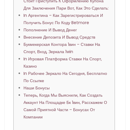
Стоит Приступить К Оформлению Купона
Для Заключения Пари Вот, Как Это Сделать:
In Аргентина – Как Зарегистрироваться И
Получить Бонус По Коду Betmore
Пополнение И Вывод Денег
Внесение Депозита И Вывод Средств
Букмекерская Контора 1вин – Ставки На
Спорт, Вход, Зеркала 1win
In Игровая Платформа Ставки На Спорт,
Казино
In Рабочее Зеркало На Сегодня, Бесплатно
По Ссылке
Наши Бонусы
Теперь, Когда Мы Выяснили, Как Создать
Аккаунт На Площадке Бк 1вин, Расскажем О
Самой Приятной Части – Бонусах От
Компании