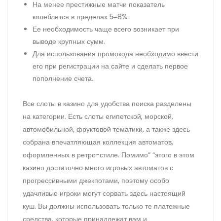
На менее престижные матчи показатель
колеблется в пределах 5‒8%.
Ее необходимость чаще всего возникает при
выводе крупных сумм.
Для использования промокода необходимо ввести
его при регистрации на сайте и сделать первое
пополнение счета.
Все слоты в казино для удобства поиска разделены
на категории. Есть слоты египетской, морской,
автомобильной, фруктовой тематики, а также здесь
собрана впечатляющая коллекция автоматов,
оформленных в ретро-стиле. Помимо” “этого в этом
казино достаточно много игровых автоматов с
прогрессивными джекпотами, поэтому особо
удачливые игроки могут сорвать здесь настоящий
куш. Вы должны использовать только те платежные
средства, которые принадлежат вам и