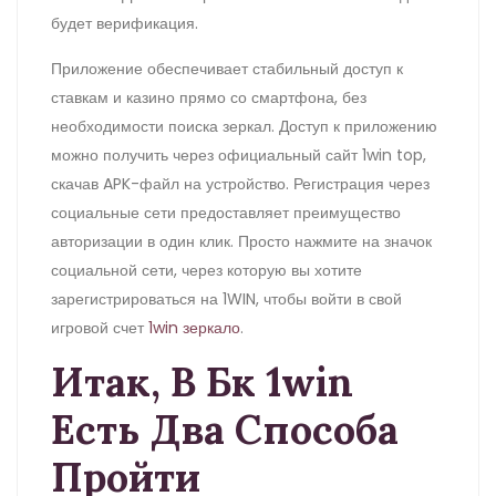
будет верификация.
Приложение обеспечивает стабильный доступ к
ставкам и казино прямо со смартфона, без
необходимости поиска зеркал. Доступ к приложению
можно получить через официальный сайт 1win top,
скачав APK-файл на устройство. Регистрация через
социальные сети предоставляет преимущество
авторизации в один клик. Просто нажмите на значок
социальной сети, через которую вы хотите
зарегистрироваться на 1WIN, чтобы войти в свой
игровой счет
1win зеркало
.
Итак, В Бк 1win
Есть Два Способа
Пройти