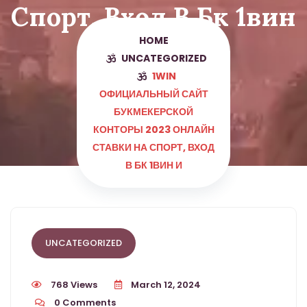
Спорт, Вход В Бк 1вин
И
HOME
UNCATEGORIZED
1WIN
ОФИЦИАЛЬНЫЙ САЙТ
БУКМЕКЕРСКОЙ
КОНТОРЫ 2023 ОНЛАЙН
СТАВКИ НА СПОРТ, ВХОД
В БК 1ВИН И
UNCATEGORIZED
768 Views
March 12, 2024
0
Comments