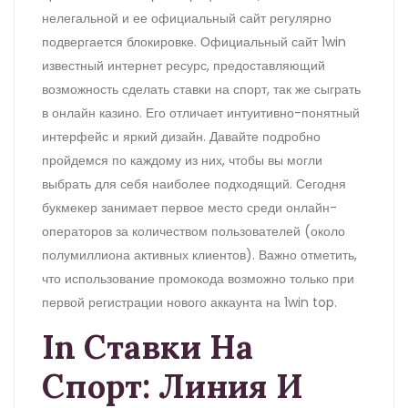
нелегальной и ее официальный сайт регулярно
подвергается блокировке. Официальный сайт 1win
известный интернет ресурс, предоставляющий
возможность сделать ставки на спорт, так же сыграть
в онлайн казино. Его отличает интуитивно-понятный
интерфейс и яркий дизайн. Давайте подробно
пройдемся по каждому из них, чтобы вы могли
выбрать для себя наиболее подходящий. Сегодня
букмекер занимает первое место среди онлайн-
операторов за количеством пользователей (около
полумиллиона активных клиентов). Важно отметить,
что использование промокода возможно только при
первой регистрации нового аккаунта на 1win top.
In Ставки На
Спорт: Линия И