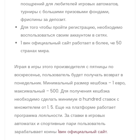
поощрений для любителей игровых автоматов,
турниры с большими призовыми фондами,
фриспины за депозит.
Для того чтобы пройти регистрацию, необходимо
воспользоваться своим аккаунтом в сетях.
1 вин официальный сайт работает в более, че 50
странах мира.
Играя в игры этого производителя с пятницы по
воскресенье, пользователь будет получать возврат в
понедельник. Минимальный размер кешбэка – 1 евро,
максимальный – 500. Для получения кешбэка
необходимо сделать минимум a hundred ставок с
множителем от 1. 5. Еще на платформе работает
программа лояльности. За ставки в игровых
автоматах и спортивные пари пользователь
зарабатывает коины
1вин официальный сайт
.