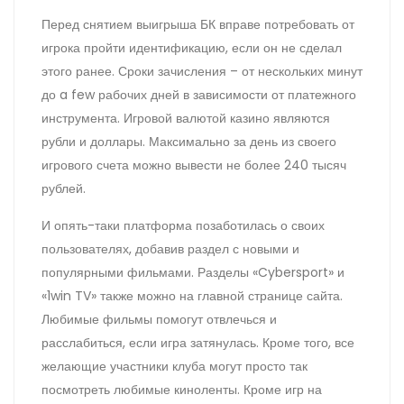
Перед снятием выигрыша БК вправе потребовать от
игрока пройти идентификацию, если он не сделал
этого ранее. Сроки зачисления – от нескольких минут
до a few рабочих дней в зависимости от платежного
инструмента. Игровой валютой казино являются
рубли и доллары. Максимально за день из своего
игрового счета можно вывести не более 240 тысяч
рублей.
И опять-таки платформа позаботилась о своих
пользователях, добавив раздел с новыми и
популярными фильмами. Разделы «Cybersport» и
«1win TV» также можно на главной странице сайта.
Любимые фильмы помогут отвлечься и
расслабиться, если игра затянулась. Кроме того, все
желающие участники клуба могут просто так
посмотреть любимые киноленты. Кроме игр на