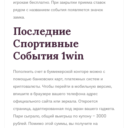
игрокам бесплатно. При закрытии приема ставок
рядом с названием события появляется значок
замка.
Последние
Спортивные
События 1win
Пополнить счет в букмекерской конторе можно с
помощью банковских карт, платежных систем и
криптовалюты. Чтобы перейти в мобильную версию,
впишите в браузере вашего телефона адрес
официального сайта или зеркала. Откроется
страница, адаптированная под экран вашего гаджета.
Пари сыграло, общий выигрыш по купону – 3000
рублей. Помимо этой суммы, вы получите на