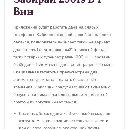
Вин
Приложение будет работать даже на слабых
телефонах. Выбирая основной способ пополнения
баланса, пользователь выбирает такой же вариант
для вывода. Гарантированный” “призовой фонд в
таких покерных турнирах равен 1000 USD. Уровень
блайндов – five мин, поздняя регистрация – 15 мин.
Специальная категория предусмотрена для
автоматов, где можно покупать бесплатные
вращения. Фриспины предусматривают активацию
бонусов, например, дополнительных множителей,
поэтому их покупка имеет смысл.
Воспользуйтесь одним из 3-х способов создания
аккаунта – в один клик, через социальные сети
или с использованием электронной почты.