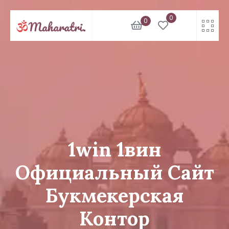
Skip
0
to
0
content
1win 1вин
Официальный Сайт
Букмекерская
Контор