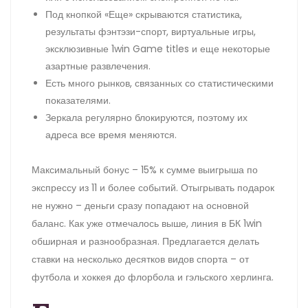
Под кнопкой «Еще» скрываются статистика,
результаты фэнтэзи-спорт, виртуальные игры,
эксклюзивные 1win Game titles и еще некоторые
азартные развлечения.
Есть много рынков, связанных со статистическими
показателями.
Зеркала регулярно блокируются, поэтому их
адреса все время меняются.
Максимальный бонус – 15% к сумме выигрыша по
экспрессу из 11 и более событий. Отыгрывать подарок
не нужно – деньги сразу попадают на основной
баланс. Как уже отмечалось выше, линия в БК 1win
обширная и разнообразная. Предлагается делать
ставки на несколько десятков видов спорта – от
футбола и хоккея до флорбола и гэльского херлинга.