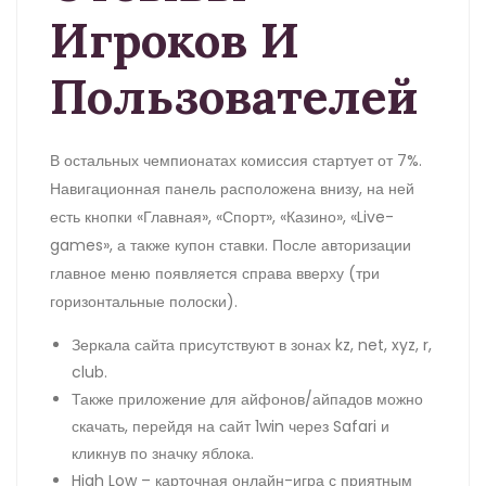
Игроков И
Пользователей
В остальных чемпионатах комиссия стартует от 7%.
Навигационная панель расположена внизу, на ней
есть кнопки «Главная», «Спорт», «Казино», «Live-
games», а также купон ставки. После авторизации
главное меню появляется справа вверху (три
горизонтальные полоски).
Зеркала сайта присутствуют в зонах kz, net, xyz, r,
club.
Также приложение для айфонов/айпадов можно
скачать, перейдя на сайт 1win через Safari и
кликнув по значку яблока.
High Low – карточная онлайн-игра с приятным