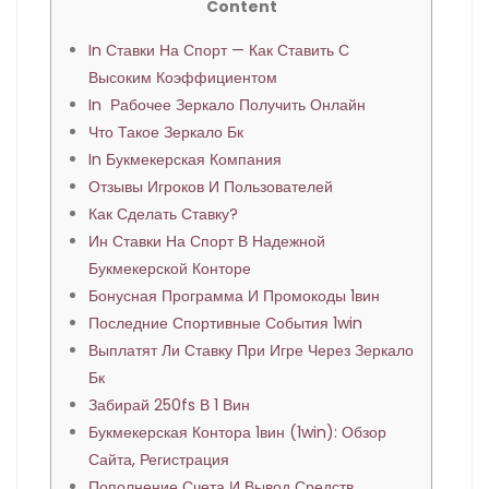
Content
In Ставки На Спорт — Как Ставить С
Высоким Коэффициентом
In Рабочее Зеркало Получить Онлайн
Что Такое Зеркало Бк
In Букмекерская Компания
Отзывы Игроков И Пользователей
Как Сделать Ставку?
Ин Ставки На Спорт В Надежной
Букмекерской Конторе
Бонусная Программа И Промокоды 1вин
Последние Спортивные События 1win
Выплатят Ли Ставку При Игре Через Зеркало
Бк
Забирай 250fs В 1 Вин
Букмекерская Контора 1вин (1win): Обзор
Сайта, Регистрация
Пополнение Счета И Вывод Средств