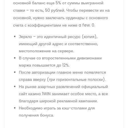
основной баланс еще 5% от суммы выигранной
ставки – то есть, 50 рублей. Чтобы перевести их на
основной, нужно заключать ординары с основного
счета с коэффициентами не ниже a few. 0.
Зеркло – это идентичный ресурс (копия),
имеющий другой адрес и соответственно,
местоположение на сервере.
В случае со второстепенными дивизионами
маржа повышается до 12%.
После авторизации главное меню появляется
справа вверху (три горизонтальные полоски).
На рынке азартных развлечений официальный
сайт казино 1WIN занимает особое место, а все
благодаря широкой рекламной кампании.
Необходимо играть за кэш-столами для
получения бонуса.