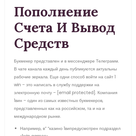
Пополнение
Счета И Вывод
Средств
Букмекер представлен и в мессенджере Телеграмм.
В чате канала каждый день публикуются актуальны
рабочие зеркала. Еще одни способ войти на сайт 1
win – это написать в службу поддержки на
электронную почту – [email protected]. Компания
1вин – один из самых известных букмекеров,
представленных как на российском, та и на и
международном рынке.
Например, в” “казино 1випредусмотрен подраздел