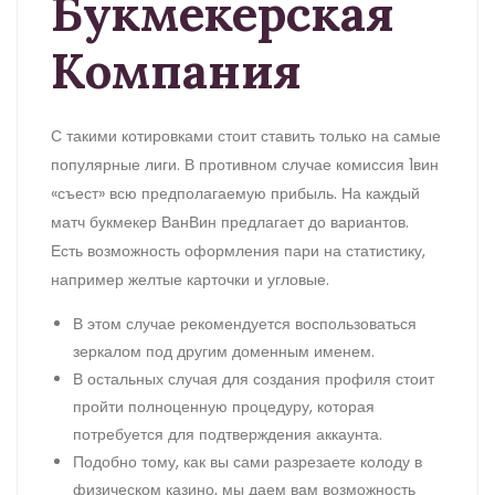
Букмекерская
Компания
С такими котировками стоит ставить только на самые
популярные лиги. В противном случае комиссия 1вин
«‎съест» всю предполагаемую прибыль. На каждый
матч букмекер ВанВин предлагает до вариантов.
Есть возможность оформления пари на статистику,
например желтые карточки и угловые.
В этом случае рекомендуется воспользоваться
зеркалом под другим доменным именем.
В остальных случая для создания профиля стоит
пройти полноценную процедуру, которая
потребуется для подтверждения аккаунта.
Подобно тому, как вы сами разрезаете колоду в
физическом казино, мы даем вам возможность