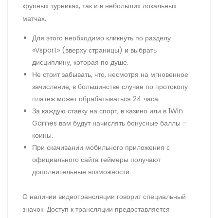
крупных турниках, так и в небольших локальных
матчах.
Для этого необходимо кликнуть по разделу
«Vsport» (вверху страницы) и выбрать
дисциплину, которая по душе.
Не стоит забывать, что, несмотря на мгновенное
зачисление, в большинстве случае по протоколу
платеж может обрабатываться 24 часа.
За каждую ставку на спорт, в казино или в 1Win
Games вам будут начислять бонусные баллы –
коины.
При скачивании мобильного приложения с
официального сайта геймеры получают
дополнительные возможности.
О наличии видеотрансляции говорит специальный
значок. Доступ к трансляции предоставляется