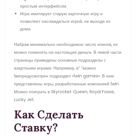
простым интерфейсом.
Игра имитирует старую карточную игру и
позволяет наслаждаться игрой, не выходя из
дома.
Набрав минимально необходимое число коинов, их
можно поменять на настоящие деньги. В левой части
страницы приведены основные подразделы с
азартными играми. Например, в” “казино
1випредусмотрен подраздел «1win games». В нем
представлены игры, разработанные компанией 1win.
Можно поиграть в Skyrocket Queen, Royal Fosse,
Lucky Jet.
Как Сделать
Ставку?