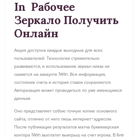
In Рабочее
Зеркало Получить
Онлайн
Акция доступна каждые выходные для всех
пользователей. Технологии стремительно
развиваются, и использование зеркал никак не
скажется на аккаунте 1Win. Вся информация,
состояние счета и история ставок сохраняются.
Авторизация может проводиться по уже имеющимся
данным.
Оно представляет собою точную копию основного
сайта, отлично от него лишь интернет-адресом.
После публикации результатов матча букмекерская
контора 1Win выплатит выигрыш на счет игрока. В live