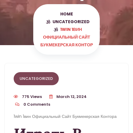
HOME
UNCATEGORIZED
1WIN 1ВИН
ОФИЦИАЛЬНЫЙ САЙТ
БУКМЕКЕРСКАЯ КОНТОР
UNCATEGORIZED
775 Views
March 12, 2024
0
Comments
1win 1вин Официальный Сайт Букмекерская Контора