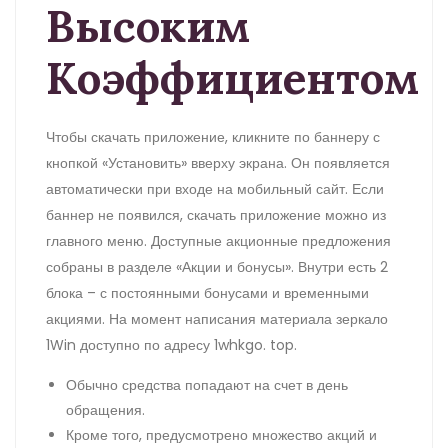
Высоким
Коэффициентом
Чтобы скачать приложение, кликните по баннеру с
кнопкой «Установить» вверху экрана. Он появляется
автоматически при входе на мобильный сайт. Если
баннер не появился, скачать приложение можно из
главного меню. Доступные акционные предложения
собраны в разделе «Акции и бонусы». Внутри есть 2
блока – с постоянными бонусами и временными
акциями. На момент написания материала зеркало
1Win доступно по адресу 1whkgo. top.
Обычно средства попадают на счет в день
обращения.
Кроме того, предусмотрено множество акций и