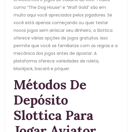
como “The Dog House” e “Wolf Gold” são em
muito aqui você apreciados pelos jogadores. Se
você está apenas começando ou quer testar
novos jogos sem arriscar seu dinheiro, a Slottica
oferece várias opções de jogos gratuitos. Isso
permite que você se familiarize com as regras e a
mecânica dos jogos antes de apostar. A
plataforma oferece variedades de roleta,
blackjack, bacará e pôquer.
Métodos De
Depósito
Slottica Para
Jogar Aviator