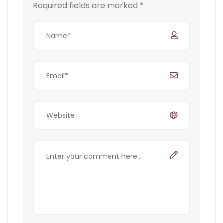
Required fields are marked
*