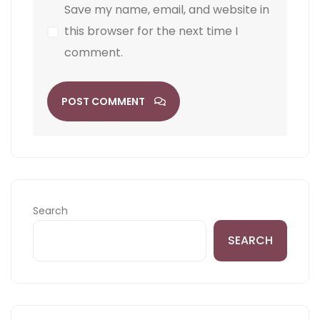
Save my name, email, and website in
this browser for the next time I
comment.
POST COMMENT
Search
SEARCH