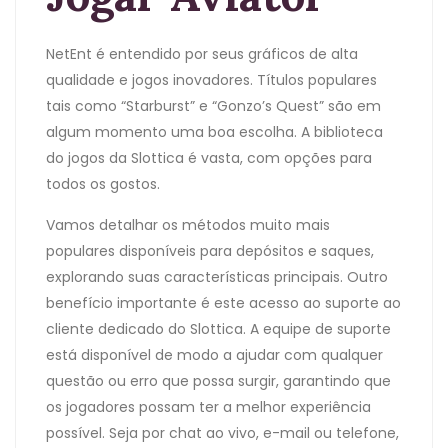
NetEnt é entendido por seus gráficos de alta
qualidade e jogos inovadores. Títulos populares
tais como “Starburst” e “Gonzo’s Quest” são em
algum momento uma boa escolha. A biblioteca
do jogos da Slottica é vasta, com opções para
todos os gostos.
Vamos detalhar os métodos muito mais
populares disponíveis para depósitos e saques,
explorando suas características principais. Outro
benefício importante é este acesso ao suporte ao
cliente dedicado do Slottica. A equipe de suporte
está disponível de modo a ajudar com qualquer
questão ou erro que possa surgir, garantindo que
os jogadores possam ter a melhor experiência
possível. Seja por chat ao vivo, e-mail ou telefone,