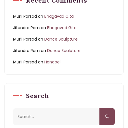
Recent Comments
Murli Parsad
on
Bhagavad Gita
Jitendra Ram
on
Bhagavad Gita
Murli Parsad
on
Dance Sculpture
Jitendra Ram
on
Dance Sculpture
Murli Parsad
on
Handbell
Search