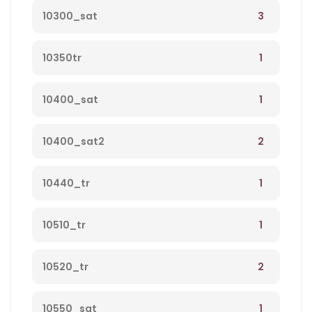
3
10300_sat
1
10350tr
1
10400_sat
2
10400_sat2
1
10440_tr
1
10510_tr
2
10520_tr
1
10550_sat