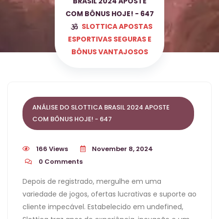
BRASIL 2024 APOSTE
COM BÔNUS HOJE! - 647
SLOTTICA APOSTAS
ESPORTIVAS SEGURAS E
BÔNUS VANTAJOSOS
ANÁLISE DO SLOTTICA BRASIL 2024 APOSTE
COM BÔNUS HOJE! - 647
166 Views
November 8, 2024
0
Comments
Depois de registrado, mergulhe em uma
variedade de jogos, ofertas lucrativas e suporte ao
cliente impecável. Estabelecido em undefined,