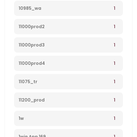
1
10985_wa
1
11000prod2
1
11000prod3
1
11000prod4
1
11075_tr
1
11200_prod
1
1w
1
1win App 169