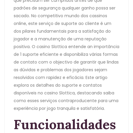
que precisam ser cumpridos antes de que
padrões de segurança qualquer ganho possa ser
sacado. No competitivo mundo dos cassinos
online, este serviço de suporte ao cliente é um
dos pilares fundamentais para a satisfação do
jogador e a manutenção de uma reputação
positiva. O casino Slottica entende an importância
de 1 suporte eficiente e disponibiliza várias formas
de contato com o objectivo de garantir que lindas
as dúvidas e problemas dos jogadores sejam
resolvidos com rapidez e eficácia. Este artigo
explora os detalhes do suporte e contatos
disponíveis no casino Slottica, destacando saiba
como esses serviços contraproducente para uma
experiência por jogo tranquila e satisfatória.
Funcionalidades