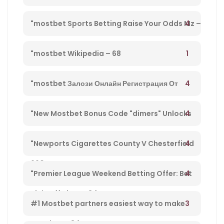
Directo Y Disfruta De Su Streaming" – 203
4
"mostbet Sports Betting Raise Your Odds Mz –
78
1
"mostbet Wikipedia – 68
4
"mostbet Залози Онлайн Регистрация От
България И Бонус Оферти" – 792
4
"New Mostbet Bonus Code "dimers" Unlocks
$1k+ Copa America Bonus For Soccer Betting –
4
"Newports Cigarettes County V Chesterfield
660
League Two Tv Channel, Live Steady Stream,
4
"Premier League Weekend Betting Offer: Bet
Kick-off Time – 34
£10 And Get £30 In Free Gambling Bets With
3
#1 Mostbet partners easiest way to make
Mostbet – 84