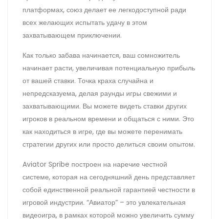
платформах, союз делает ее легкодоступной ради
всех желающих испытать удачу в этом
захватывающем приключении.
Как только забава начинается, ваш сомножитель
начинает расти, увеличивая потенциальную прибыль
от вашей ставки. Точка краха случайна и
непредсказуема, делая раунды игры свежими и
захватывающими. Вы можете видеть ставки других
игроков в реальном времени и общаться с ними. Это
как находиться в игре, где вы можете перенимать
стратегии других или просто делиться своим опытом.
Aviator Spribe построен на наречие честной
системе, которая на сегодняшний день представляет
собой единственной реальной гарантией честности в
игровой индустрии. “Авиатор” – это увлекательная
видеоигра, в рамках которой можно увеличить сумму