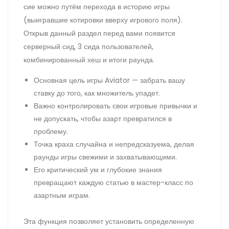
сие можно путём перехода в историю игры
(выигравшие котировки вверху игрового поля).
Открыв данный раздел перед вами появится
серверный сид, 3 сида пользователей,
комбинированный хеш и итоги раунда.
Основная цель игры Aviator — забрать вашу
ставку до того, как множитель упадет.
Важно контролировать свои игровые привычки и
не допускать, чтобы азарт превратился в
проблему.
Точка краха случайна и непредсказуема, делая
раунды игры свежими и захватывающими.
Его критический ум и глубокие знания
превращают каждую статью в мастер-класс по
азартным играм.
Эта функция позволяет установить определенную