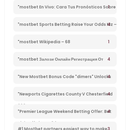
1
"mostbet En Vivo: Cara Tus Pronósticos Sobre
Directo Y Disfruta De Su Streaming" – 203
4
"mostbet Sports Betting Raise Your Odds Mz –
78
1
"mostbet Wikipedia – 68
4
"mostbet Залози Онлайн Регистрация От
България И Бонус Оферти" – 792
4
"New Mostbet Bonus Code "dimers" Unlocks
$1k+ Copa America Bonus For Soccer Betting –
4
"Newports Cigarettes County V Chesterfield
660
League Two Tv Channel, Live Steady Stream,
4
"Premier League Weekend Betting Offer: Bet
Kick-off Time – 34
£10 And Get £30 In Free Gambling Bets With
3
#1 Mostbet partners easiest way to make