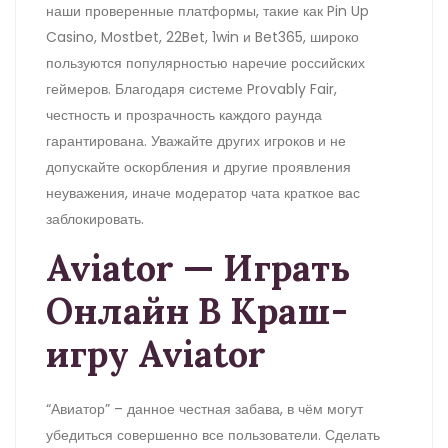
наши проверенные платформы, такие как Pin Up
Casino, Mostbet, 22Bet, 1win и Bet365, широко
пользуются популярностью наречие российских
геймеров. Благодаря системе Provably Fair,
честность и прозрачность каждого раунда
гарантирована. Уважайте других игроков и не
допускайте оскорбления и другие проявления
неуважения, иначе модератор чата краткое вас
заблокировать.
Aviator — Играть
Онлайн В Краш-
игру Aviator
“Авиатор” – данное честная забава, в чём могут
убедиться совершенно все пользователи. Сделать