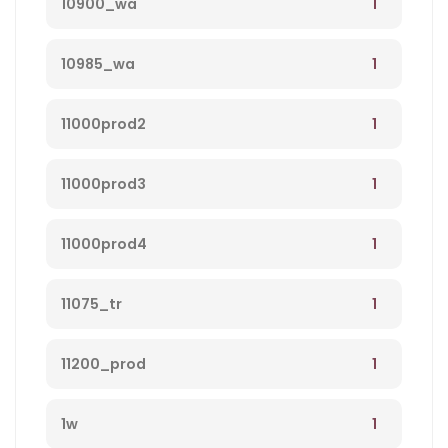
1
10900_wa
1
10985_wa
1
11000prod2
1
11000prod3
1
11000prod4
1
11075_tr
1
11200_prod
1
1w