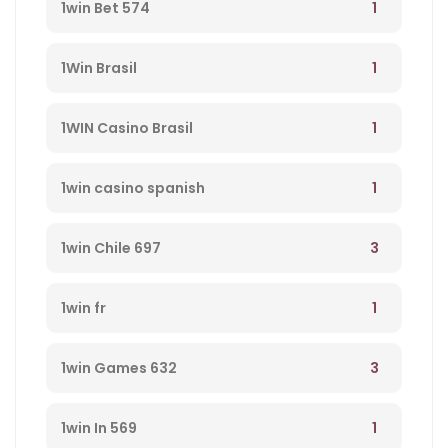
1
1win Bet 574
1
1Win Brasil
1
1WIN Casino Brasil
1
1win casino spanish
3
1win Chile 697
1
1win fr
3
1win Games 632
1
1win In 569