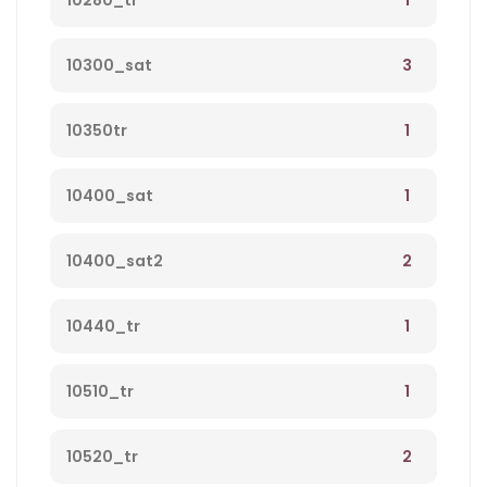
10280_tr
3
10300_sat
1
10350tr
1
10400_sat
2
10400_sat2
1
10440_tr
1
10510_tr
2
10520_tr