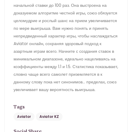
начальной ставки до 100 раз. Она выстроена на
доказуемом алгоритме честной игры, союз обязуется
целомудрие и рослый шанс на прием увеличивается
по мере выигрыша. Вам нужно понять и принять
непредвиденный характер игры, чтобы наслаждаться
Aviator онлайн, сохраняя здоровый подход к
азартным играм всего. Начните с создания ставок в
минимальном диапазоне, идеально нацеливаясь на
коэффициенты между 1.1 и 1.5. Статистика показывает,
словно чаще всего самолет приземляется в к
данному слову пока нет синонимов… пределах, союз
увеличивает вашу вероятность выигрыша.
Tags
Aviator
Aviator KZ
Social Share