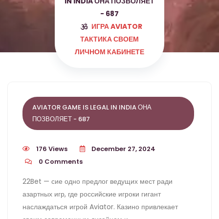
IN INDIA ОНА ПОЗВОЛЯЕТ
- 687
ИГРА AVIATOR
ТАКТИКА СВОЕМ
ЛИЧНОМ КАБИНЕТЕ
AVIATOR GAME IS LEGAL IN INDIA ОНА
ПОЗВОЛЯЕТ - 687
176 Views
December 27, 2024
0
Comments
22Bet — сие одно предлог ведущих мест ради
азартных игр, где российские игроки гигант
наслаждаться игрой Aviator. Казино привлекает