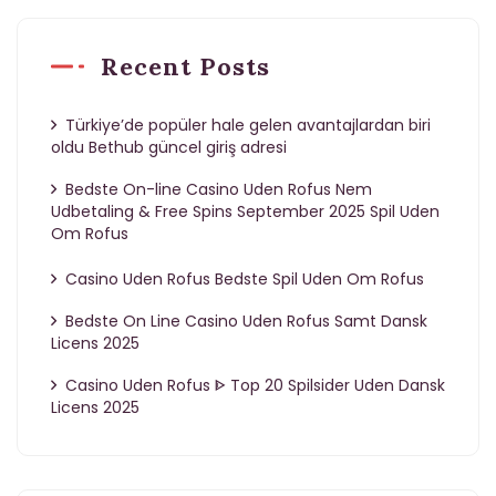
Recent Posts
Türkiye’de popüler hale gelen avantajlardan biri
oldu Bethub güncel giriş adresi
Bedste On-line Casino Uden Rofus Nem
Udbetaling & Free Spins September 2025 Spil Uden
Om Rofus
Casino Uden Rofus Bedste Spil Uden Om Rofus
Bedste On Line Casino Uden Rofus Samt Dansk
Licens 2025
Casino Uden Rofus ᐈ Top 20 Spilsider Uden Dansk
Licens 2025