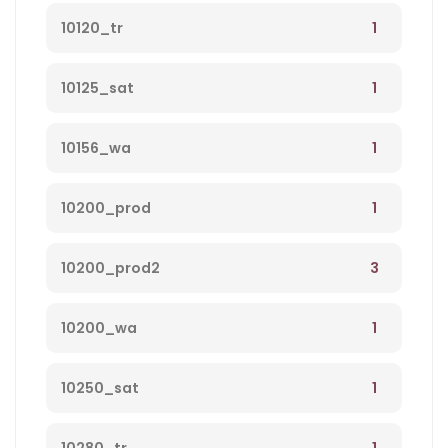
1
10120_tr
1
10125_sat
1
10156_wa
1
10200_prod
3
10200_prod2
1
10200_wa
1
10250_sat
1