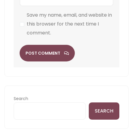
Save my name, email, and website in
this browser for the next time I
comment.
POST COMMENT
Search
SEARCH