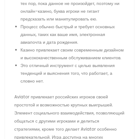
тех пор, пока данное не произойдет, поэтому ни
онлайн-казино, буква игроки не гигант
предсказать или манипулировать ею.
Процесс обычно быстрый и требует основных
данных, таких как ваше имя, электронная
авиапочта и дата рождения.
Казино привлекает своим современным дизайном
и высококачественным обслуживанием клиентов.
Это отличный инструмент с целью выявления
тенденций и выяснения того, что работает, а
словно нет.
Aviator привлекает российских игроков своей
простотой и возможностью крупных выигрышей.
Элемент социального взаимодействия, позволяющий
общаться с другими игроками и делиться
стратегиями, кроме того делает Aviator особенно
привлекательной. Игра доступна на многих