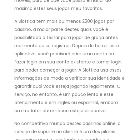
móveis, para de que você possa emanar ao
máximo estes seus jogos meu favoritos.
A Slottica tem mais ou menos 2500 jogos por
cassino, a maior parte destes quais você é
possibilitado a testar para jogar de graça antes
realmente de se registrar. Depois do baixar este
aplicativo, você precisará criar uma conta ou
fazer login em sua conta existente e tomar login,
para poder começar a jogar. A Slottica usa essas
informações de modo a verificar sua identidade e
garantir qual você esteja jogando legalmente. O
serviço, no entanto, é um pouco lento e este
atendimento é em inglês ou espanhol, embora
um tradutor automático esteja disponível.
No competitivo mundo destes cassinos online, o
serviço de suporte ao cliente é um dos pilares
essenciais para a satisfação do jogador e a