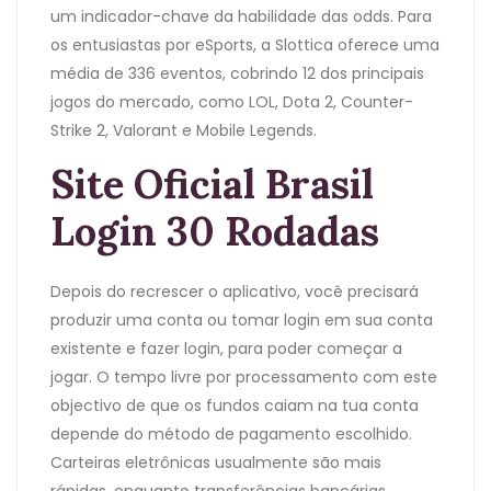
um indicador-chave da habilidade das odds. Para
os entusiastas por eSports, a Slottica oferece uma
média de 336 eventos, cobrindo 12 dos principais
jogos do mercado, como LOL, Dota 2, Counter-
Strike 2, Valorant e Mobile Legends.
Site Oficial Brasil
Login 30 Rodadas
Depois do recrescer o aplicativo, você precisará
produzir uma conta ou tomar login em sua conta
existente e fazer login, para poder começar a
jogar. O tempo livre por processamento com este
objectivo de que os fundos caiam na tua conta
depende do método de pagamento escolhido.
Carteiras eletrônicas usualmente são mais