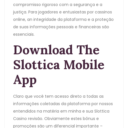
compromisso rigoroso com a segurança e a
justiça. Para jogadores e entusiastas por cassinos
online, an integridade da plataforma e a proteção
de suas informações pessoais e financeiras são
essenciais.
Download The
Slottica Mobile
App
Claro que você tem acesso direto a todas as
informações coletadas da plataforma por nossos
entendidos na matéria em minha e sua Slottica
Casino revisão. Obviamente estes bônus e
promoções são um diferencial importante –