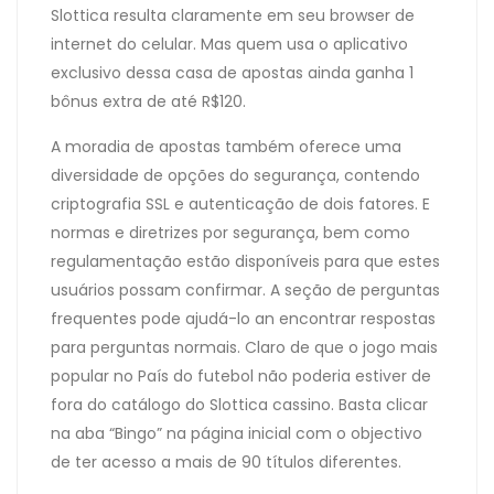
Slottica resulta claramente em seu browser de
internet do celular. Mas quem usa o aplicativo
exclusivo dessa casa de apostas ainda ganha 1
bônus extra de até R$120.
A moradia de apostas também oferece uma
diversidade de opções do segurança, contendo
criptografia SSL e autenticação de dois fatores. E
normas e diretrizes por segurança, bem como
regulamentação estão disponíveis para que estes
usuários possam confirmar. A seção de perguntas
frequentes pode ajudá-lo an encontrar respostas
para perguntas normais. Claro de que o jogo mais
popular no País do futebol não poderia estiver de
fora do catálogo do Slottica cassino. Basta clicar
na aba “Bingo” na página inicial com o objectivo
de ter acesso a mais de 90 títulos diferentes.