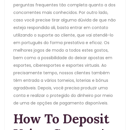
perguntas frequentes tão completa quanto a dos
concorrentes mais conhecidos. Por outro lado,
caso você precise tirar alguma dúvida de que não
esteja respondida ali, basta entrar em contato
utilizando o suporte ao cliente, que vai atendê-lo
em português do forma prestativa e eficaz. Os
melhores jogos de modo a todos estes gostos,
bem como a possibilidade do deixar apostas em
esportes, ciberesportes e esportes virtuais. Ao
precisamente tempo, nossos clientes também
têm entrada a vários torneios, loterias e bônus
agradáveis. Depois, você precisa produzir uma
conta e realizar o protegido do dinheiro por meio
de uma de opções de pagamento disponíveis.
How To Deposit