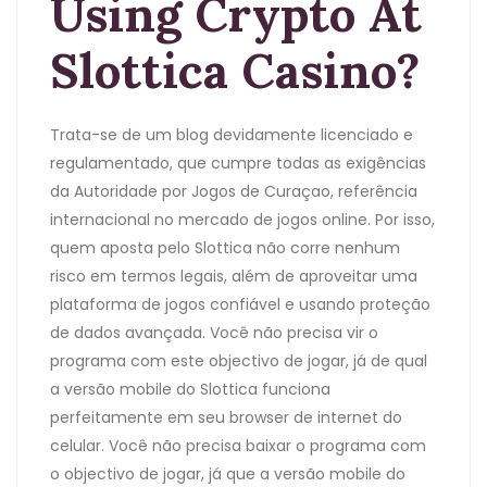
Using Crypto At
Slottica Casino?
Trata-se de um blog devidamente licenciado e
regulamentado, que cumpre todas as exigências
da Autoridade por Jogos de Curaçao, referência
internacional no mercado de jogos online. Por isso,
quem aposta pelo Slottica não corre nenhum
risco em termos legais, além de aproveitar uma
plataforma de jogos confiável e usando proteção
de dados avançada. Você não precisa vir o
programa com este objectivo de jogar, já de qual
a versão mobile do Slottica funciona
perfeitamente em seu browser de internet do
celular. Você não precisa baixar o programa com
o objectivo de jogar, já que a versão mobile do