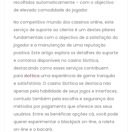
recolhidos automaticamente – com o objectivo
de elevado comodidade do jogador.
No competitivo mundo dos cassinos online, este
serviço de suporte ao cliente é um destes pilares
fundamentais com o objectivo de a satisfação do
jogador e a manutenção de uma reputação
positiva. Este artigo explora os detalhes do suporte
e contatos disponíveis no casino Slottica,
destacando como esses serviços contribuem
para
slottica
uma experiência de game tranquila
e satisfatória. O casino Slottica se destaca não
apenas pela habilidade de seus jogos e interfaces,
contudo também pela escolha e segurança dos
métodos por pagamento que oferece aos seus
usuários. Entre as benéficas opções cá, você pode
querer experimentar o blackjack on-line, a roleta
on-line e o bacará.