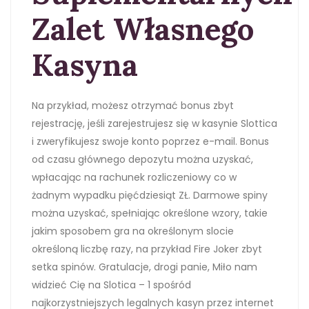
Zalet Własnego
Kasyna
Na przykład, możesz otrzymać bonus zbyt
rejestrację, jeśli zarejestrujesz się w kasynie Slottica
i zweryfikujesz swoje konto poprzez e-mail. Bonus
od czasu głównego depozytu można uzyskać,
wpłacając na rachunek rozliczeniowy co w
żadnym wypadku pięćdziesiąt ZŁ. Darmowe spiny
można uzyskać, spełniając określone wzory, takie
jakim sposobem gra na określonym slocie
określoną liczbę razy, na przykład Fire Joker zbyt
setka spinów. Gratulacje, drogi panie, Miło nam
widzieć Cię na Slotica – 1 spośród
najkorzystniejszych legalnych kasyn przez internet