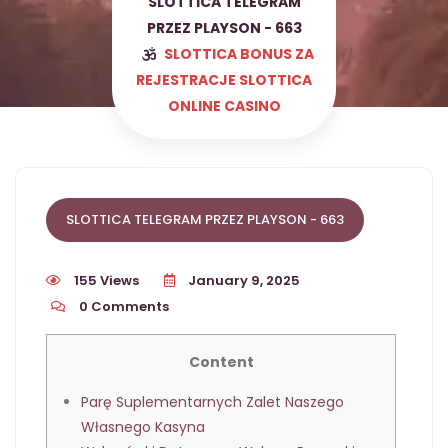
SLOTTICA TELEGRAM
PRZEZ PLAYSON - 663
SLOTTICA BONUS ZA
REJESTRACJE SLOTTICA
ONLINE CASINO
SLOTTICA TELEGRAM PRZEZ PLAYSON - 663
155 Views
January 9, 2025
0
Comments
Content
Parę Suplementarnych Zalet Naszego
Własnego Kasyna