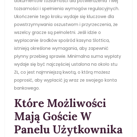
dokumentów tożsamości dla potwierdzenia Twej
tożsamości i spełnienia wymogów regulacyjnych.
Ukończenie tego kroku wydaje się kluczowe dla
powstrzymywania oszustwom i przyrzeczenia, że
wszelcy gracze są pełnoletni. Jeśli idzie o
wypłacanie środków spośród kasyna Slottica,
istnieją określone wymagania, aby zapewnić
płynny przebieg sprawie. Minimalna suma wypłaty
wydaje się być najczęściej ustalona na około stu
ZŁ, co jest najmniejszą kwotą, o którą możesz
poprosić, aby wypłacić ją wraz ze swojego konta
bankowego.
Które Możliwości
Mają Goście W
Panelu Użytkownika