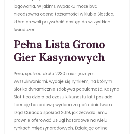
logowania. W jakimś wypadku może być
nieodzowna ocena tożsamości w klubie Slottica,
która pozwoli przywrócić dostęp do wszystkich
świadczeń.
Pełna Lista Grono
Gier Kasynowych
Peru, spośród około 2230 miesięcznymi
wyszukiwaniami, wydaje się rynkiem, na którym
Slotika dynamicznie zdobywa popularność. Kasyno
Slot tica działa od czasu kilkunastu lat i posiada
licencję hazardową wydaną za pośrednictwem
rząd Curacao spośród 2019, jak zezwala jemu
prawnie oferować usługi hazardowe na wielu
rynkach międzynarodowych. Działając online,