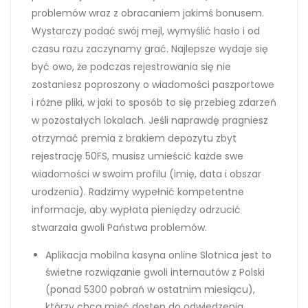
problemów wraz z obracaniem jakimś bonusem.
Wystarczy podać swój mejl, wymyślić hasło i od
czasu razu zaczynamy grać. Najlepsze wydaje się
być owo, że podczas rejestrowania się nie
zostaniesz poproszony o wiadomości paszportowe
i różne pliki, w jaki to sposób to się przebieg zdarzeń
w pozostałych lokalach. Jeśli naprawdę pragniesz
otrzymać premia z brakiem depozytu zbyt
rejestrację 50FS, musisz umieścić każde swe
wiadomości w swoim profilu (imię, data i obszar
urodzenia). Radzimy wypełnić kompetentne
informacje, aby wypłata pieniędzy odrzucić
stwarzała gwoli Państwa problemów.
Aplikacja mobilna kasyna online Slotnica jest to
świetne rozwiązanie gwoli internautów z Polski
(ponad 5300 pobrań w ostatnim miesiącu),
którzy chcą mieć dostęp do odwiedzenia