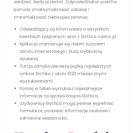
wiedzieć, kiedy przestać. Odpowiedzialna uciecha
pomoże zmaksymalizować zabawę i
zminimalizować niebezpieczeństwo.
Odwiedzający są informowani o wszystkich
kwestiach związanych wraz z Slottica casino pl.
Aplikacja znamionuje się niskim zużyciem
obrotu internetowego i dużą szybkością
działania.
Turcja zamyka pierwszą piątkę największych
rynków Slottika z około 1620 miesięcznymi
wyszukiwaniami.
Poniżej w tabeli wyszukasz najważniejsze
informacje na sprawa kasyna Slottica.
Użytkownicy Slottica mogą pewnie wypełniać
formularze, podawać informacje osobowe i
odmienne wiadomości.