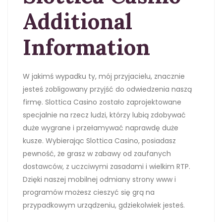
Additional
Information
W jakimś wypadku ty, mój przyjacielu, znacznie
jesteś zobligowany przyjść do odwiedzenia naszą
firmę. Slottica Casino zostało zaprojektowane
specjalnie na rzecz ludzi, którzy lubią zdobywać
duże wygrane i przełamywać naprawdę duże
kusze. Wybierając Slottica Casino, posiadasz
pewność, że grasz w zabawy od zaufanych
dostawców, z uczciwymi zasadami i wielkim RTP.
Dzięki naszej mobilnej odmiany strony www i
programów możesz cieszyć się grą na
przypadkowym urządzeniu, gdziekolwiek jesteś.