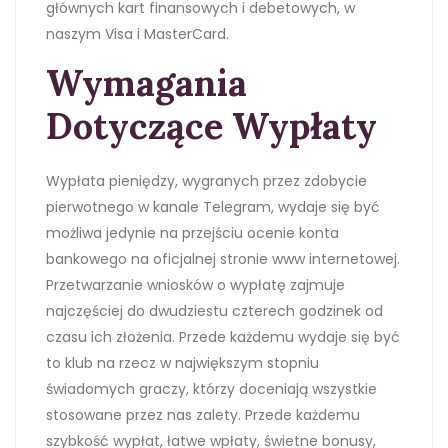
głównych kart finansowych i debetowych, w
naszym Visa i MasterCard.
Wymagania
Dotyczące Wypłaty
Wypłata pieniędzy, wygranych przez zdobycie
pierwotnego w kanale Telegram, wydaje się być
możliwa jedynie na przejściu ocenie konta
bankowego na oficjalnej stronie www internetowej.
Przetwarzanie wniosków o wypłatę zajmuje
najczęściej do dwudziestu czterech godzinek od
czasu ich złożenia. Przede każdemu wydaje się być
to klub na rzecz w największym stopniu
świadomych graczy, którzy doceniają wszystkie
stosowane przez nas zalety. Przede każdemu
szybkość wypłat, łatwe wpłaty, świetne bonusy,