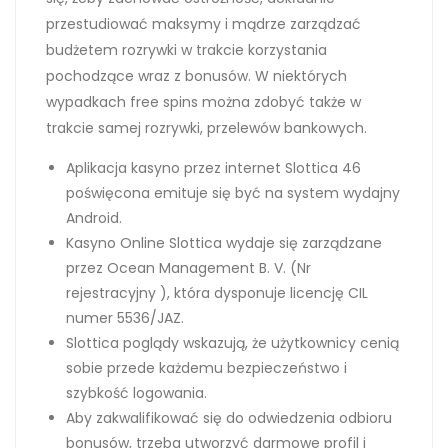
przestudiować maksymy i mądrze zarządzać
budżetem rozrywki w trakcie korzystania
pochodzące wraz z bonusów. W niektórych
wypadkach free spins można zdobyć także w
trakcie samej rozrywki, przelewów bankowych.
Aplikacja kasyno przez internet Slottica 46
poświęcona emituje się być na system wydajny
Android.
Kasyno Online Slottica wydaje się zarządzane
przez Ocean Management B. V. (Nr
rejestracyjny ), która dysponuje licencję CIL
numer 5536/JAZ.
Slottica poglądy wskazują, że użytkownicy cenią
sobie przede każdemu bezpieczeństwo i
szybkość logowania.
Aby zakwalifikować się do odwiedzenia odbioru
bonusów, trzeba utworzyć darmowe profil i