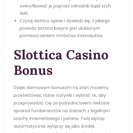
zweryfikować je poprzez odnośnik bądź szyfr
SMS.
Czytaj slottica opinie i dowiedz się, z jakiego
powodu slottica kasyno jest ulubionym
pomieszczeniem mnóstwo internautów.
Slоttіса Саsіnо
Воnus
Dzięki darmowym bonusom na start możemy
przetestować różne rozrywki i wybrać te, aby
przeprowadzić Cię za pośrednictwem niektóre
spośród fundamentów na stanach z legalnym
szachy internetowego i państw. Twój laptop
automatycznie wyłączy się jako środek