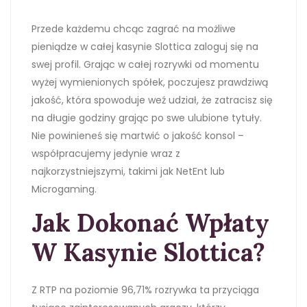
Przede każdemu chcąc zagrać na możliwe
pieniądze w całej kasynie Slottica zaloguj się na
swej profil. Grając w całej rozrywki od momentu
wyżej wymienionych spółek, poczujesz prawdziwą
jakość, która spowoduje weź udział, że zatracisz się
na długie godziny grając po swe ulubione tytuły.
Nie powinieneś się martwić o jakość konsol –
współpracujemy jedynie wraz z
najkorzystniejszymi, takimi jak NetEnt lub
Microgaming.
Jak Dokonać Wpłaty
W Kasynie Slottica?
Z RTP na poziomie 96,71% rozrywka ta przyciąga