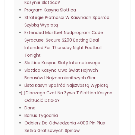
Kasynie Slottica?
Program Kasyna Slottica
Strategie Płatności W Kasynach Spośród
Szybką Wypłatą
Extended Mostbet Nadprogram Code
Syracuse: Secure $200 Betting Deal
Intended For Thursday Night Football
Tonight
Slottica Kasyno Sloty Internetowego
Slottica Kasyno Owo Świat Hojnych
Bonusów I Najznamienitszych Gier
Lista Kasyn Spośród Najszybszą Wypłatą
⃣ Dlaczego Czat Na Żywo T Slottica Kasyno
Odrzucić Działa?
Dane
Bonus Tygodnia
Odbierz Do Odwiedzenia 4000 Pln Plus
Setka Gratisowych Spinów