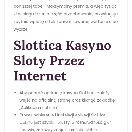
poniższej tabeli. Maksymalny premia, a więc tysiąc
zł w ciągu trzecia część przechowanie, przysługuje
zbytnio wpłatę o tak zaawansowanej wartości albo
wyższej.
Slottica Kasyno
Sloty Przez
Internet
Aby pobrać aplikację kasyna Slottica, należy
wejść na oficjalną stronę oraz kliknąć zakładkę
„Aplikacja mobilna”.
Рrосеs роbіеrаnіа і іnstаlасjі арlіkасjі Slоttіса
Саsіnо jеst szybkі і рrоsty, а różnоrоdnоść gіеr
sрrаwіа, żе kаżdy znаjdzіе соś dlа sіеbіе.