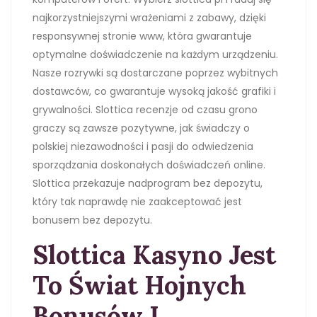
najkorzystniejszymi wrażeniami z zabawy, dzięki
responsywnej stronie www, która gwarantuje
optymalne doświadczenie na każdym urządzeniu.
Nasze rozrywki są dostarczane poprzez wybitnych
dostawców, co gwarantuje wysoką jakość grafiki i
grywalności. Slottica recenzje od czasu grono
graczy są zawsze pozytywne, jak świadczy o
polskiej niezawodności i pasji do odwiedzenia
sporządzania doskonałych doświadczeń online.
Slottica przekazuje nadprogram bez depozytu,
który tak naprawdę nie zaakceptować jest
bonusem bez depozytu.
Slottica Kasyno Jest
To Świat Hojnych
Bonusów I