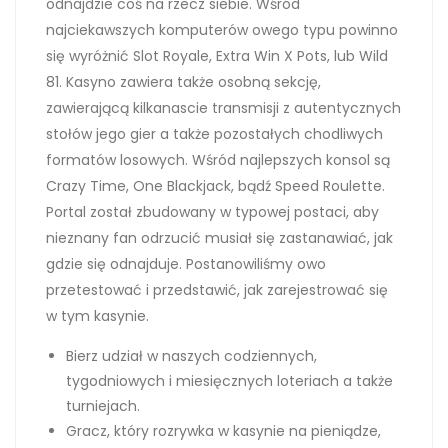
odnajdzie coś na rzecz siebie. Wśród
najciekawszych komputerów owego typu powinno
się wyróżnić Slot Royale, Extra Win X Pots, lub Wild
81. Kasyno zawiera także osobną sekcję,
zawierającą kilkanascie transmisji z autentycznych
stołów jego gier a także pozostałych chodliwych
formatów losowych. Wśród najlepszych konsol są
Crazy Time, One Blackjack, bądź Speed Roulette.
Portal został zbudowany w typowej postaci, aby
nieznany fan odrzucić musiał się zastanawiać, jak
gdzie się odnajduje. Postanowiliśmy owo
przetestować i przedstawić, jak zarejestrować się
w tym kasynie.
Bierz udział w naszych codziennych,
tygodniowych i miesięcznych loteriach a także
turniejach.
Gracz, który rozrywka w kasynie na pieniądze,