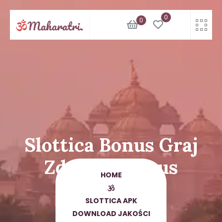
Skip
0
to
0
content
Slottica Bonus Graj
Zdobądź Bonus
HOME
SLOTTICA APK
DOWNLOAD JAKOŚCI