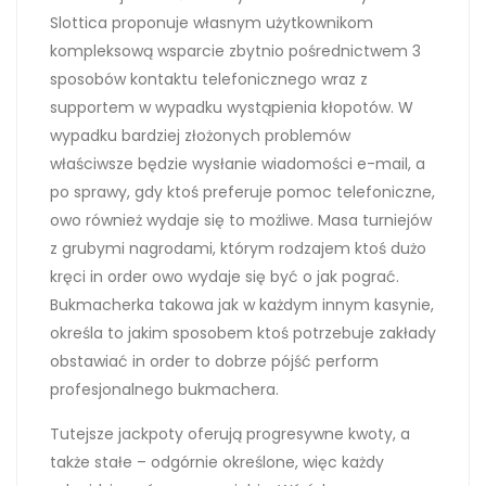
Slottica proponuje własnym użytkownikom
kompleksową wsparcie zbytnio pośrednictwem 3
sposobów kontaktu telefonicznego wraz z
supportem w wypadku wystąpienia kłopotów. W
wypadku bardziej złożonych problemów
właściwsze będzie wysłanie wiadomości e-mail, a
po sprawy, gdy ktoś preferuje pomoc telefoniczne,
owo również wydaje się to możliwe. Masa turniejów
z grubymi nagrodami, którym rodzajem ktoś dużo
kręci in order owo wydaje się być o jak pograć.
Bukmacherka takowa jak w każdym innym kasynie,
określa to jakim sposobem ktoś potrzebuje zakłady
obstawiać in order to dobrze pójść perform
profesjonalnego bukmachera.
Tutejsze jackpoty oferują progresywne kwoty, a
także stałe – odgórnie określone, więc każdy