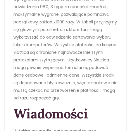
odwiedzenia 98%, 3 typy zmienności, mnożniki,
maksymalne wygrane, pozwalające pomnożyć
początkowy zakład x1000 razy. W tabeli przyjrzyjmy
się głównym parametrom, które fani mogą
wykorzystać do odwiedzenia sortowania wyboru
lokalu komputerów. Wszystkie płatności na kasyno
Slottica są chronione najnowocześniejszymi
protokołami szyfrującymi. Użytkownicy Slottica
mogą pewnie wypełniać formularze, podawać
dane osobowe i odmienne dane. Wszystkie środki
są deponowane błyskawicznie, więc członkowie nie
muszą czekać na przetworzenie płatności i mogą
od razu rozpocząć grę.
Wiadomości