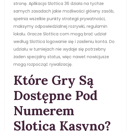
stronę. Aplikacja Slottica 36 działa na tychże
samych zasadach jakie możliwości główny zasób,
spełnia wszelkie punkty strategii prywatności,
maksymy odpowiedzialnej rozrywki, regulamin
lokalu. Gracze Slottica com mogą brać udział
według Slottica logowanie się i zasileniu konta. Do
udziału w turniejach nie wydaje się potrzebny
żaden specjalny status, więc nawet nowicjusze
mogą rozpocząć rywalizację.
Które Gry Są
Dostępne Pod
Numerem
Slotica Kasyno?