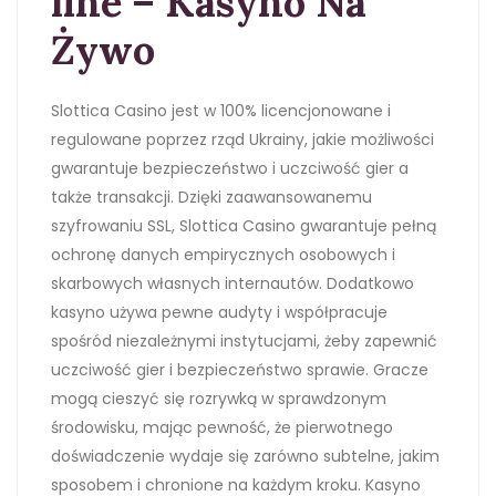
line – Kasyno Na
Żywo
Slottica Casino jest w 100% licencjonowane i
regulowane poprzez rząd Ukrainy, jakie możliwości
gwarantuje bezpieczeństwo i uczciwość gier a
także transakcji. Dzięki zaawansowanemu
szyfrowaniu SSL, Slottica Casino gwarantuje pełną
ochronę danych empirycznych osobowych i
skarbowych własnych internautów. Dodatkowo
kasyno używa pewne audyty i współpracuje
spośród niezależnymi instytucjami, żeby zapewnić
uczciwość gier i bezpieczeństwo sprawie. Gracze
mogą cieszyć się rozrywką w sprawdzonym
środowisku, mając pewność, że pierwotnego
doświadczenie wydaje się zarówno subtelne, jakim
sposobem i chronione na każdym kroku. Kasyno