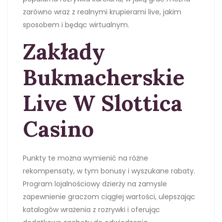
zarówno wraz z realnymi krupierami live, jakim
sposobem i będąc wirtualnym.
Zakłady
Bukmacherskie
Live W Slottica
Casino
Punkty te można wymienić na różne
rekompensaty, w tym bonusy i wyszukane rabaty.
Program lojalnościowy dzierży na zamysle
zapewnienie graczom ciągłej wartości, ulepszając
katalogów wrażenia z rozrywki i oferując