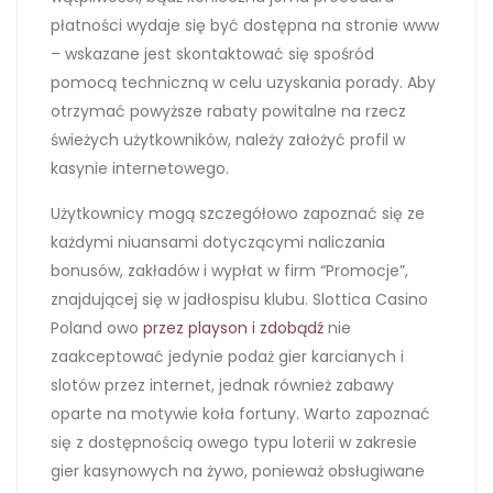
płatności wydaje się być dostępna na stronie www
– wskazane jest skontaktować się spośród
pomocą techniczną w celu uzyskania porady. Aby
otrzymać powyższe rabaty powitalne na rzecz
świeżych użytkowników, należy założyć profil w
kasynie internetowego.
Użytkownicy mogą szczegółowo zapoznać się ze
każdymi niuansami dotyczącymi naliczania
bonusów, zakładów i wypłat w firm “Promocje”,
znajdującej się w jadłospisu klubu. Slottica Casino
Poland owo
przez playson i zdobądź
nie
zaakceptować jedynie podaż gier karcianych i
slotów przez internet, jednak również zabawy
oparte na motywie koła fortuny. Warto zapoznać
się z dostępnością owego typu loterii w zakresie
gier kasynowych na żywo, ponieważ obsługiwane