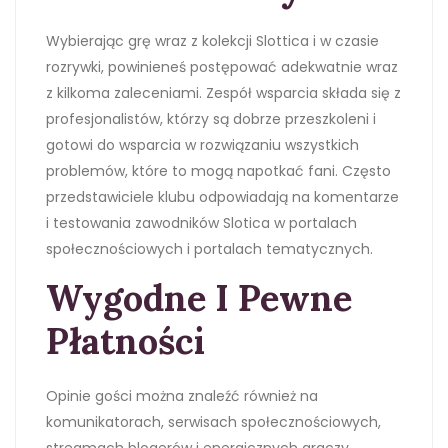
Wybierając grę wraz z kolekcji Slottica i w czasie
rozrywki, powinieneś postępować adekwatnie wraz
z kilkoma zaleceniami. Zespół wsparcia składa się z
profesjonalistów, którzy są dobrze przeszkoleni i
gotowi do wsparcia w rozwiązaniu wszystkich
problemów, które to mogą napotkać fani. Często
przedstawiciele klubu odpowiadają na komentarze
i testowania zawodników Slotica w portalach
społecznościowych i portalach tematycznych.
Wygodne I Pewne
Płatności
Opinie gości można znaleźć również na
komunikatorach, serwisach społecznościowych,