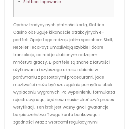
Slottica Logowanie
Oprócz tradycyjnych płatności kartą, Slottica
Casino obsługuje kilkanaście atrakcyjnych e-
portfeli. Opcje tego rodzaju jakim sposobem Skrill,
Neteller i ecoPayz umożliwiają szybkie i dobre
transakcje, co robi je ulubionym rodzajem
mnóstwo graczy. E-portfele są znane z łatwości
użytkowania i szybszego okresu robienia w
porównaniu z pozostałymi procedurami, jakie
możliwości może być szczególnie pomyślne obok
wypłacaniu wygranych. Po wypełnieniu formularza
rejestracyjnego, będziesz musiał ukończyć proces
weryfikacji. Ten krok jest ważny gwoli gwarancje
bezpieczeństwa Twego konta bankowego i
zgodności wraz z wzorcami regulacyjnymi.