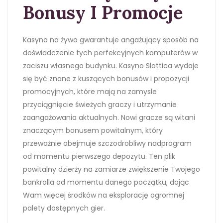
Bonusy I Promocje
Kasyno na żywo gwarantuje angażujący sposób na
doświadczenie tych perfekcyjnych komputerów w
zaciszu własnego budynku. Kasyno Slottica wydaje
się być znane z kuszących bonusów i propozycji
promocyjnych, które mają na zamysle
przyciągnięcie świeżych graczy i utrzymanie
zaangażowania aktualnych. Nowi gracze są witani
znaczącym bonusem powitalnym, który
przeważnie obejmuje szczodrobliwy nadprogram
od momentu pierwszego depozytu. Ten plik
powitalny dzierży na zamiarze zwiększenie Twojego
bankrolla od momentu danego początku, dając
Wam więcej środków na eksplorację ogromnej
palety dostępnych gier.