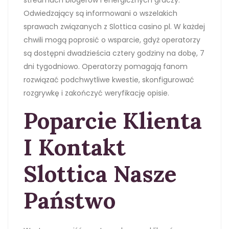
streamach blogerów i energicznych graczy.
Odwiedzający są informowani o wszelakich
sprawach związanych z Slottica casino pl. W każdej
chwili mogą poprosić o wsparcie, gdyż operatorzy
są dostępni dwadzieścia cztery godziny na dobę, 7
dni tygodniowo. Operatorzy pomagają fanom
rozwiązać podchwytliwe kwestie, skonfigurować
rozgrywkę i zakończyć weryfikację opisie.
Poparcie Klienta
I Kontakt
Slottica Nasze
Państwo