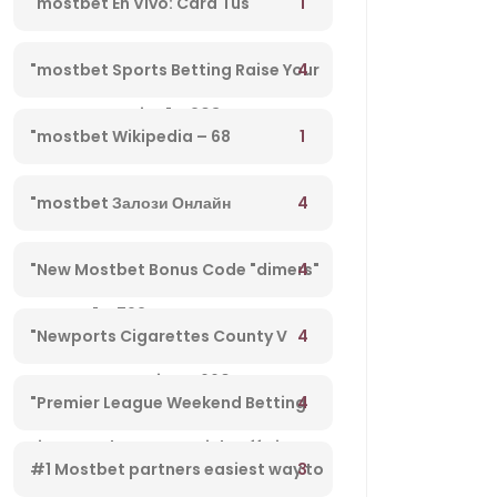
1
"mostbet En Vivo: Cara Tus
Pronósticos Sobre Directo Y Disfruta
4
"mostbet Sports Betting Raise Your
De Su Streaming" – 203
Odds Mz – 78
1
"mostbet Wikipedia – 68
4
"mostbet Залози Онлайн
Регистрация От България И Бонус
4
"New Mostbet Bonus Code "dimers"
Оферти" – 792
Unlocks $1k+ Copa America Bonus
4
"Newports Cigarettes County V
For Soccer Betting – 660
Chesterfield League Two Tv Channel,
4
"Premier League Weekend Betting
Live Steady Stream, Kick-off Time –
Offer: Bet £10 And Get £30 In Free
3
#1 Mostbet partners easiest way to