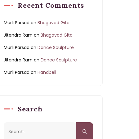
Recent Comments
Murli Parsad
on
Bhagavad Gita
Jitendra Ram
on
Bhagavad Gita
Murli Parsad
on
Dance Sculpture
Jitendra Ram
on
Dance Sculpture
Murli Parsad
on
Handbell
Search