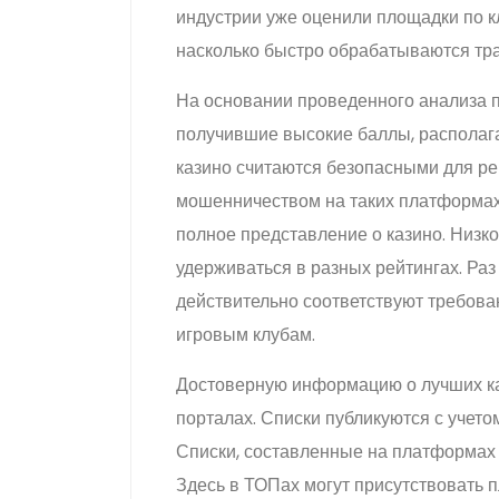
индустрии уже оценили площадки по 
насколько быстро обрабатываются тра
На основании проведенного анализа 
получившие высокие баллы, располага
казино считаются безопасными для рег
мошенничеством на таких платформах
полное представление о казино. Низк
удерживаться в разных рейтингах. Раз 
действительно соответствуют требов
игровым клубам.
Достоверную информацию о лучших к
порталах. Списки публикуются с учето
Списки, составленные на платформах 
Здесь в ТОПах могут присутствовать 