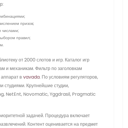
р:
омбинациями;
ислением призов;
 числами;
выбором правил;
м.
иотеку от 2000 слотов и игр. Каталог игр
ам и механикам. Фильтр по заголовкам
 аппарат в
vavada
. По условиям регуляторов,
и студиями. Крупнейшие студии,
g, NetEnt, Novomatic, Yggdrasil, Pragmatic
риоритетной задачей. Процедура включает
развлечений. Контент оценивается на предмет