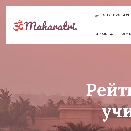
Skip
to
987-879-428
content
HOME
BLO
Рейт
уч