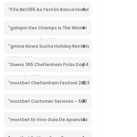
Fixtures, Football England – 27
4
"Fifa Bet365 Ao Festón Banca Inicial
14k Playpix #mostbet 25 05 23
4
"galopin Des Champs Is The Winner
Vamos Forrar!" – 833
Boodles Cheltenham Platinum Cup
4
"gmina Nowa Sucha Holiday Rentals
2023 – 962
& Homes Masovian Voivodeship,
4
"Guess 365 Cheltenham Picks Day 4:
Poland" – 330
£30 In Free Bets Code 'tsport' – 865
4
"mostbet Cheltenham Festival 2023
Tips, Preview, Bog & Nrnb – 1
4
"mostbet Customer Services – 500
4
"mostbet En Vivo Guía De Apuestas
2024 – 821