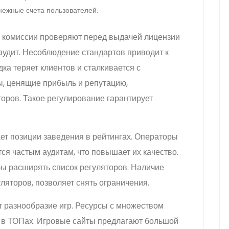
ежные счета пользователей.
 комиссии проверяют перед выдачей лицензии
удит. Несоблюдение стандартов приводит к
ка теряет клиентов и сталкивается с
, ценящие прибыль и репутацию,
оров. Такое регулирование гарантирует
т позиции заведения в рейтингах. Операторы
ся частым аудитам, что повышает их качество.
бы расширять список регуляторов. Наличие
ляторов, позволяет снять ограничения.
т разнообразие игр. Ресурсы с множеством
 в ТОПах. Игровые сайты предлагают большой