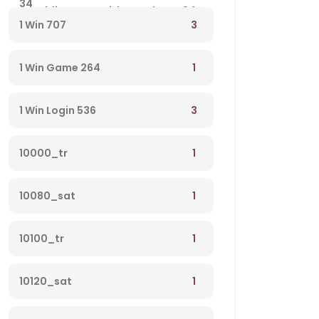
34
Gambling Bets With Mostbet – 84
make money from player 584
3
1 Win 707
1
1 Win Game 264
3
1 Win Login 536
1
10000_tr
1
10080_sat
1
10100_tr
1
10120_sat