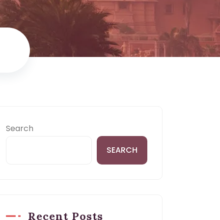
Search
SEARCH
Recent Posts