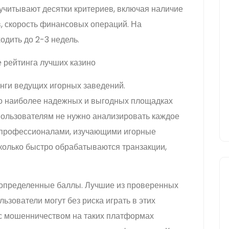
учитывают десятки критериев, включая наличие
в, скорость финансовых операций. На
одить до 2-3 недель.
 рейтинга лучших казино
нги ведущих игорных заведений.
 о наиболее надежных и выгодных площадках
 пользователям не нужно анализировать каждое
я профессионалами, изучающими игорные
колько быстро обрабатываются транзакции,
 определенные баллы. Лучшие из проверенных
ьзователи могут без риска играть в этих
 с мошенничеством на таких платформах