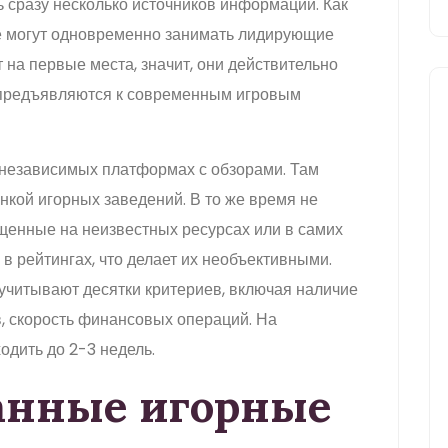
 сразу несколько источников информации. Как
не могут одновременно занимать лидирующие
т на первые места, значит, они действительно
 предъявляются к современным игровым
независимых платформах с обзорами. Там
нкой игорных заведений. В то же время не
ещенные на неизвестных ресурсах или в самих
 в рейтингах, что делает их необъективными.
учитывают десятки критериев, включая наличие
в, скорость финансовых операций. На
одить до 2-3 недель.
анные игорные