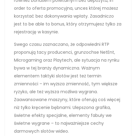
również bonusem powitalnym bez depozytu, in
order to oferta promocyjna, unces której możesz
korzystać bez dokonywania wpłaty. Zasadniczo
jest to be able to bonus, który otrzymujesz tylko za
rejestrację w kasynie.
Swego czasu zaznaczano, że odpowiedni RTP
proponują tacy producenci, grunzochse NetEnt,
Microgaming oraz Playtech, ale sytuacja na rynku
bywa w tej branży dynamiczna. Ważnym
elementem taktyki slotów jest też termin
zmienności – im wyższa zmienność, tym większe
ryzyko, ale też wyższa możliwa wygrana.
Zaawansowane maszyny, które oferują coś więcej
niż tylko kręcenie bębnami. Ulepszona grafika,
świetne efekty specjalne, elementy fabuły we
świetne wygrane – to najważniejsze cechy
darmowych slotów wideo.