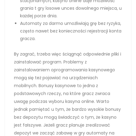
stacjonarnych, kasyno online daje możliwość
grania t gry losowe unces dowolnego miejsca, u
każdej porze dnia.
Automaty za darmo umożliwiają grę bez ryzyka,
często nawet bez konieczności rejestracji konta
gracza.
By zagrać, trzeba więc ściągnąć odpowiednie pliki i
zainstalować program. Problemy z
zainstalowaniem oprogramowania kasynowego
mogą się też pojawiać na urządzeniach
mobilnych. Bonusy kasynowe to jedna z
podstawowych rzeczy, na które gracz zwraca
uwagę podczas wyboru kasyna online. Warto
jednak pamiętać u tym, że bardzo wysokie bonusy
bez depozytu mogą świadczyć o tym, że kasyno
jest fałszywe. Jeżeli gracz planuje zrealizować
depozyt we zacząć zabawę w gry automaty na