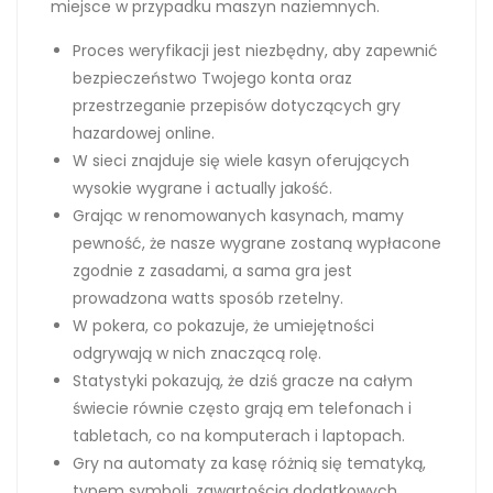
miejsce w przypadku maszyn naziemnych.
Proces weryfikacji jest niezbędny, aby zapewnić
bezpieczeństwo Twojego konta oraz
przestrzeganie przepisów dotyczących gry
hazardowej online.
W sieci znajduje się wiele kasyn oferujących
wysokie wygrane i actually jakość.
Grając w renomowanych kasynach, mamy
pewność, że nasze wygrane zostaną wypłacone
zgodnie z zasadami, a sama gra jest
prowadzona watts sposób rzetelny.
W pokera, co pokazuje, że umiejętności
odgrywają w nich znaczącą rolę.
Statystyki pokazują, że dziś gracze na całym
świecie równie często grają em telefonach i
tabletach, co na komputerach i laptopach.
Gry na automaty za kasę różnią się tematyką,
typem symboli, zawartością dodatkowych