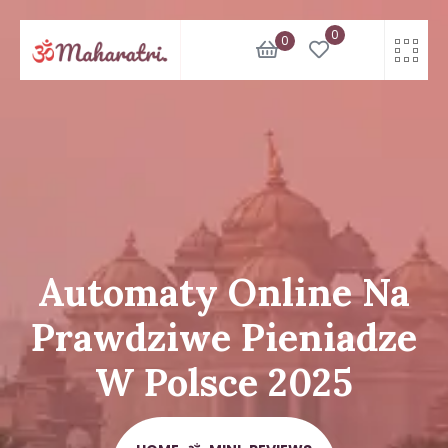
Skip
0
to
0
content
Automaty Online Na
Prawdziwe Pieniadze
W Polsce 2025