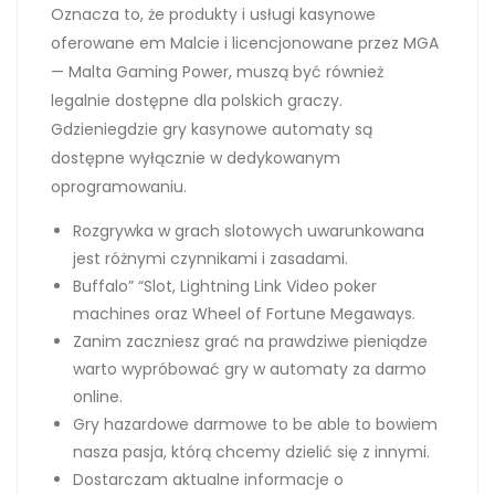
Oznacza to, że produkty i usługi kasynowe
oferowane em Malcie i licencjonowane przez MGA
— Malta Gaming Power, muszą być również
legalnie dostępne dla polskich graczy.
Gdzieniegdzie gry kasynowe automaty są
dostępne wyłącznie w dedykowanym
oprogramowaniu.
Rozgrywka w grach slotowych uwarunkowana
jest różnymi czynnikami i zasadami.
Buffalo” “Slot, Lightning Link Video poker
machines oraz Wheel of Fortune Megaways.
Zanim zaczniesz grać na prawdziwe pieniądze
warto wypróbować gry w automaty za darmo
online.
Gry hazardowe darmowe to be able to bowiem
nasza pasja, którą chcemy dzielić się z innymi.
Dostarczam aktualne informacje o