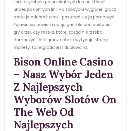
same symbole po przekątnych lub na którejś
unces poziomych linii. Po zdobyciu wygranej gracz
może ją odebrać albo” “postarać się ją pomnożyć.
Pojawia się bowiem opcja gamble pod postacią
gry orzeł, czy reszka, której zasad nie trzeba
tłumaczyć. Jeśli gracz dobrze wytypuje stronę
monety, to nagroda jest dublowana.
Bison Online Casino
– Nasz Wybór Jeden
Z Najlepszych
Wyborów Slotów On
The Web Od
Najlepszych