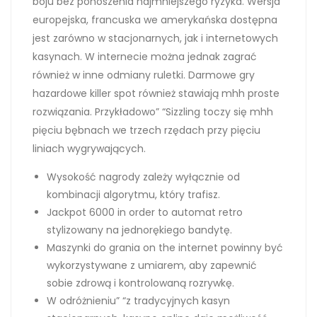
boju bez ponoszenia najmniejszego ryzyka. Wersja
europejska, francuska we amerykańska dostępna
jest zarówno w stacjonarnych, jak i internetowych
kasynach. W internecie można jednak zagrać
również w inne odmiany ruletki. Darmowe gry
hazardowe killer spot również stawiają mhh proste
rozwiązania. Przykładowo” “Sizzling toczy się mhh
pięciu bębnach we trzech rzędach przy pięciu
liniach wygrywających.
Wysokość nagrody zależy wyłącznie od
kombinacji algorytmu, który trafisz.
Jackpot 6000 in order to automat retro
stylizowany na jednorękiego bandytę.
Maszynki do grania on the internet powinny być
wykorzystywane z umiarem, aby zapewnić
sobie zdrową i kontrolowaną rozrywkę.
W odróżnieniu” “z tradycyjnych kasyn