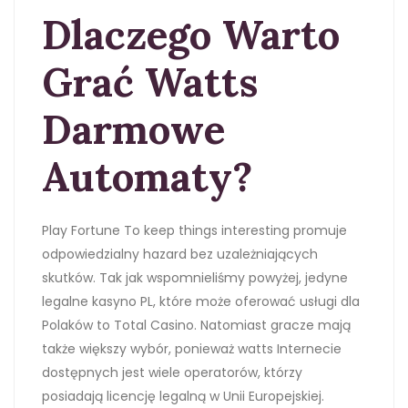
Dlaczego Warto
Grać Watts
Darmowe
Automaty?
Play Fortune To keep things interesting promuje
odpowiedzialny hazard bez uzależniających
skutków. Tak jak wspomnieliśmy powyżej, jedyne
legalne kasyno PL, które może oferować usługi dla
Polaków to Total Casino. Natomiast gracze mają
także większy wybór, ponieważ watts Internecie
dostępnych jest wiele operatorów, którzy
posiadają licencję legalną w Unii Europejskiej.