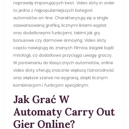
naprawdę imponujących kwot. Video sloty in order
to jedna z najpopularniejszych kategorii
automatów on-line. Charakteryzują się a single
zaawansowaną grafiką, licznymi liniami wypłat
oraz dodatkowymi funkcjami, takimi jak gry
bonusowe czy darmowe annoying. Video sloty
często nawiązują do znanych filmów, książek bądź
mitologii, co dodatkowo przyciąga uwagę graczy.
W porównaniu do klasycznych automatów, online
video sloty oferują znacznie większą różnorodność
oraz większe szanse na wygraną, dzięki licznym
kombinacjom i funkcjom specjalnym.
Jak Grać W
Automaty Carry Out
Gier Online?