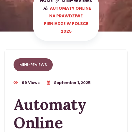
HOME
MINI-REVIEWS
AUTOMATY ONLINE
NA PRAWDZIWE
PIENIADZE W POLSCE
2025
MINI-REVIEWS
99 Views
September 1, 2025
Automaty
Online ️