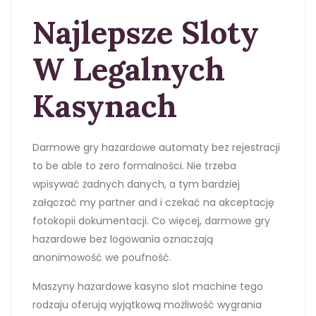
Najlepsze Sloty
W Legalnych
Kasynach
Darmowe gry hazardowe automaty bez rejestracji
to be able to zero formalności. Nie trzeba
wpisywać żadnych danych, a tym bardziej
załączać my partner and i czekać na akceptację
fotokopii dokumentacji. Co więcej, darmowe gry
hazardowe bez logowania oznaczają
anonimowość we poufność.
Maszyny hazardowe kasyno slot machine tego
rodzaju oferują wyjątkową możliwość wygrania