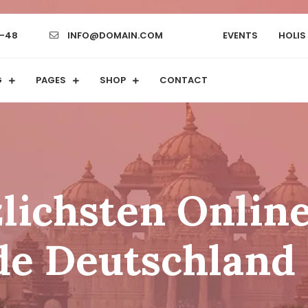
-48
INFO@DOMAIN.COM
EVENTS
HOLIS
G
PAGES
SHOP
CONTACT
lichsten Onlin
de Deutschland