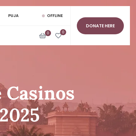
PUJA
OFFLINE
DONATE HERE
0
0
e Casinos
 2025