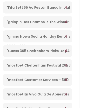
Fixtures, Football England – 27
4
"Fifa Bet365 Ao Festón Banca Inicial
14k Playpix #mostbet 25 05 23
4
"galopin Des Champs Is The Winner
Vamos Forrar!" – 833
Boodles Cheltenham Platinum Cup
4
"gmina Nowa Sucha Holiday Rentals
2023 – 962
& Homes Masovian Voivodeship,
4
"Guess 365 Cheltenham Picks Day 4:
Poland" – 330
£30 In Free Bets Code 'tsport' – 865
4
"mostbet Cheltenham Festival 2023
Tips, Preview, Bog & Nrnb – 1
4
"mostbet Customer Services – 500
4
"mostbet En Vivo Guía De Apuestas
2024 – 821