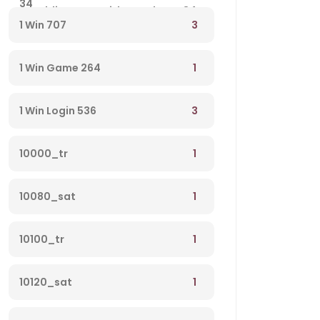
34
Gambling Bets With Mostbet – 84
make money from player 584
3
1 Win 707
1
1 Win Game 264
3
1 Win Login 536
1
10000_tr
1
10080_sat
1
10100_tr
1
10120_sat