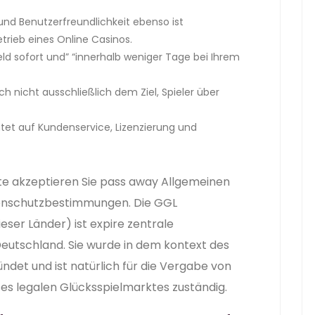
 und Benutzerfreundlichkeit ebenso ist
trieb eines Online Casinos.
d sofort und” “innerhalb weniger Tage bei Ihrem
ich nicht ausschließlich dem Ziel, Spieler über
htet auf Kundenservice, Lizenzierung und
e akzeptieren Sie pass away Allgemeinen
nschutzbestimmungen. Die GGL
er Länder) ist expire zentrale
Deutschland. Sie wurde in dem kontext des
ndet und ist natürlich für die Vergabe von
es legalen Glücksspielmarktes zuständig.