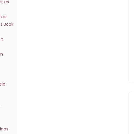
estes
iker
us Book
ch
en
ele
p
inos