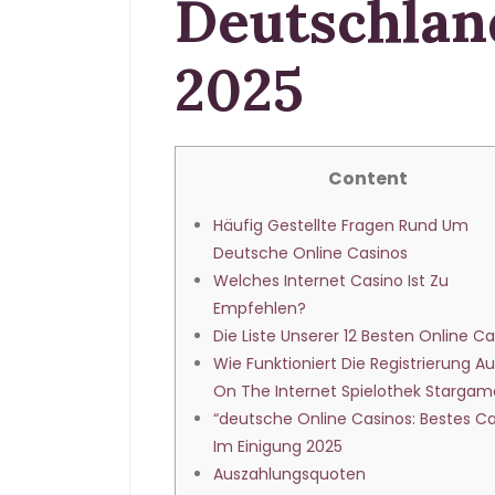
Deutschlan
2025
Content
Häufig Gestellte Fragen Rund Um
Deutsche Online Casinos
Welches Internet Casino Ist Zu
Empfehlen?
Die Liste Unserer 12 Besten Online C
Wie Funktioniert Die Registrierung Au
On The Internet Spielothek Stargam
“deutsche Online Casinos: Bestes C
Im Einigung 2025
Auszahlungsquoten