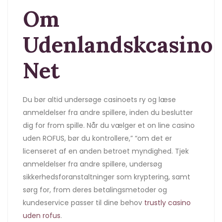
Om
Udenlandskcasino
Net
Du bør altid undersøge casinoets ry og læse
anmeldelser fra andre spillere, inden du beslutter
dig for from spille. Når du vælger et on line casino
uden ROFUS, bør du kontrollere,” “om det er
licenseret af en anden betroet myndighed. Tjek
anmeldelser fra andre spillere, undersøg
sikkerhedsforanstaltninger som kryptering, samt
sørg for, from deres betalingsmetoder og
kundeservice passer til dine behov
trustly casino
uden rofus
.