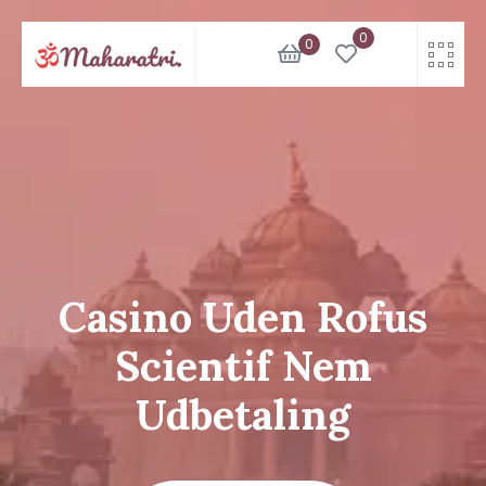
Skip
0
to
0
content
Casino Uden Rofus
Scientif Nem
Udbetaling