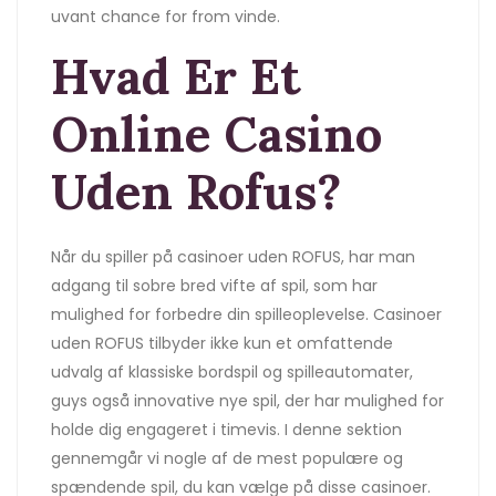
uvant chance for from vinde.
Hvad Er Et
Online Casino
Uden Rofus?
Når du spiller på casinoer uden ROFUS, har man
adgang til sobre bred vifte af spil, som har
mulighed for forbedre din spilleoplevelse. Casinoer
uden ROFUS tilbyder ikke kun et omfattende
udvalg af klassiske bordspil og spilleautomater,
guys også innovative nye spil, der har mulighed for
holde dig engageret i timevis. I denne sektion
gennemgår vi nogle af de mest populære og
spændende spil, du kan vælge på disse casinoer.