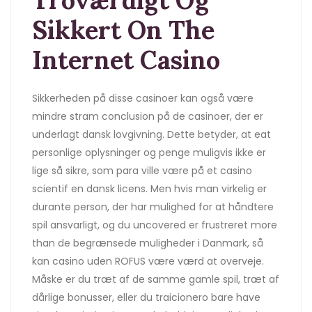
Troværdigt Og
Sikkert On The
Internet Casino
Sikkerheden på disse casinoer kan også være
mindre stram conclusion på de casinoer, der er
underlagt dansk lovgivning. Dette betyder, at eat
personlige oplysninger og penge muligvis ikke er
lige så sikre, som para ville være på et casino
scientif en dansk licens. Men hvis man virkelig er
durante person, der har mulighed for at håndtere
spil ansvarligt, og du uncovered er frustreret more
than de begrænsede muligheder i Danmark, så
kan casino uden ROFUS være værd at overveje.
Måske er du træt af de samme gamle spil, træt af
dårlige bonusser, eller du traicionero bare have