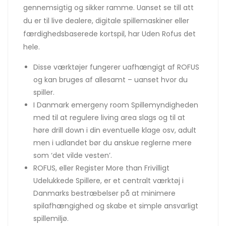
gennemsigtig og sikker ramme. Uanset se till att
du er til live dealere, digitale spillemaskiner eller
færdighedsbaserede kortspil, har Uden Rofus det
hele.
Disse værktøjer fungerer uafhængigt af ROFUS
og kan bruges af allesamt – uanset hvor du
spiller.
I Danmark emergeny room Spillemyndigheden
med til at regulere living area slags og til at
høre drill down i din eventuelle klage osv, adult
men i udlandet bør du anskue reglerne mere
som ‘det vilde vesten’.
ROFUS, eller Register More than Frivilligt
Udelukkede Spillere, er et centralt værktøj i
Danmarks bestræbelser på at minimere
spilafhængighed og skabe et simple ansvarligt
spillemiljø.