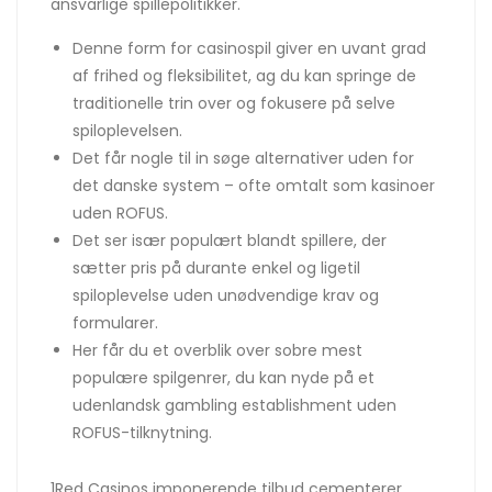
ansvarlige spillepolitikker.
Denne form for casinospil giver en uvant grad
af frihed og fleksibilitet, ag du kan springe de
traditionelle trin over og fokusere på selve
spiloplevelsen.
Det får nogle til in søge alternativer uden for
det danske system – ofte omtalt som kasinoer
uden ROFUS.
Det ser især populært blandt spillere, der
sætter pris på durante enkel og ligetil
spiloplevelse uden unødvendige krav og
formularer.
Her får du et overblik over sobre mest
populære spilgenrer, du kan nyde på et
udenlandsk gambling establishment uden
ROFUS-tilknytning.
1Red Casinos imponerende tilbud cementerer