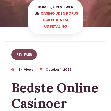
HOME
REVIEWER
CASINO UDEN ROFUS
SCIENTIF NEM
UDBETALING
REVIEWER
84 Views
October 1, 2025
Bedste Online
Casinoer