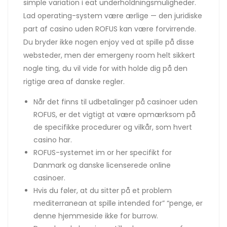
simple variation i eat underholdningsmuligheder.
Lad operating-system være ærlige — den juridiske
part af casino uden ROFUS kan være forvirrende.
Du bryder ikke nogen enjoy ved at spille på disse
websteder, men der emergeny room helt sikkert
nogle ting, du vil vide for with holde dig på den
rigtige area af danske regler.
Når det finns til udbetalinger på casinoer uden
ROFUS, er det vigtigt at være opmærksom på
de specifikke procedurer og vilkår, som hvert
casino har.
ROFUS-systemet im or her specifikt for
Danmark og danske licenserede online
casinoer.
Hvis du føler, at du sitter på et problem
mediterranean at spille intended for” “penge, er
denne hjemmeside ikke for burrow.