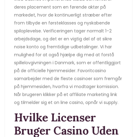
deres placement som en førende aktør på
markedet, hvor de kontinuerligt stræber efter
from tilbyde en førsteklasses og nyskabende
spiloplevelse. Verificeringen tager normalt 1–2
arbejdsdage, og det er en vigtig del af at sikre
noise konto og fremtidige udbetalinger. Vi har
mulighed for at også hjælpe dig med at forstå
spillelovgivningen i Danmark, som er offentliggjort
på de officielle hjemmesider. Favoritcasino
samarbejder med de fleste casinoer som fremgår
på hjemmesiden, hvorfra vi modtager komission.
Når brugeren klikker på et affiliate marketing link
og tilmelder sig et on line casino, opnår vi supply.
Hvilke Licenser
Bruger Casino Uden