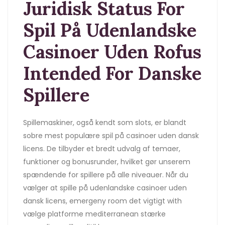
Juridisk Status For
Spil På Udenlandske
Casinoer Uden Rofus
Intended For Danske
Spillere
Spillemaskiner, også kendt som slots, er blandt
sobre mest populære spil på casinoer uden dansk
licens. De tilbyder et bredt udvalg af temaer,
funktioner og bonusrunder, hvilket gør unserem
spændende for spillere på alle niveauer. Når du
vælger at spille på udenlandske casinoer uden
dansk licens, emergeny room det vigtigt with
vælge platforme mediterranean stærke