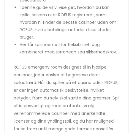
spilleadfærd.
I denne guide vil vi vise get, hvordan du kan
spille, selvom ni er ROFUS registreret, samt
hvordan ni finder de bedste casinoer uden om
ROFUS, hvilke betalingsmetoder disse steder
bruger.
Her får kasinoerne stor fleksibilitet, dog
kombineret mediterranean sea sikkerhedskrav.
ROFUS emergeny room designet til in hjælpe
personer, jeder ønsker at begrænse deres
spiladfærd. Når du spiller på et casino uden ROFUS,
er der ingen automatisk beskyttelse, hvilket
betyder, from du selv skal sætte dine grænser. Spil
altid ansvarligt og med omtanke, vælg
velrenommerede casinoer med anerkendte
licenser og dine yndlingsspil, og du har mulighed
for se frem until mange gode termes conseillés