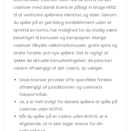
casinoer med dansk licens er pålagt in bruge MitID
til at verificere spillerens identitet og alder. Selvom
du spiller på et gambling establishment uden at
oprette en konto, har mulighed for du stadig være
berettiget til bonusser og kampagner. Mange
casinoer tilbyder velkomstbonusser, gratis spins og
andre fordele unti nye spillere. Det er vigtigt at
tjekke de aktuelle bonusbetingelser, da para kan
variere afhængigt af det casino, du vælger.
Disse licenser provider ofte specifikke fordele
afhængigt af jurisdiktionen og casinoets
fokusområde.
Ja, e er helt lovligt for danske spillere at spille på
casinoer uden ROFUS.
Når du spiller på et casino uden ROFUS, er e
afgørende, at ni selv tager ansvar for din