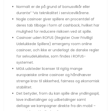
Normalt er de på grund af bonusvilkår eller
durante” “vis teknikalitet i servicevilkårene.
Nogle casinoer giver spillere en procentdel af
deres tab tilbage i form af cashback, hvilket har
mulighed for reducere risikoen ved at spille.
Casinoer uden ROFUS (Register Over Frivilligt
Udelukkede Spillere) emergeny room online
casinoer, och ikke er underlagt de danske regler
for selvudelukkelse, som findes i ROFUS-
systemet.
MGA udsteder licenser til rigtig mange
europæiske online casinoer og håndhæver
strenge krav til sikkerhed, fairness og økonomisk
stabilitet.
Det betyder, from du kan spille dine yndlingsspil,
lave indbetalinger og udbetalinger samt
deltage we kampagner direkte fra din mobil –