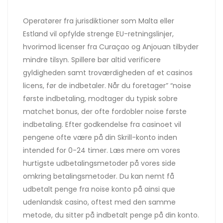
Operatører fra jurisdiktioner som Malta eller
Estland vil opfylde strenge EU-retningslinjer,
hvorimod licenser fra Curaçao og Anjouan tilbyder
mindre tilsyn. Spillere bør altid verificere
gyldigheden samt troværdigheden af ​​et casinos
licens, før de indbetaler. Når du foretager” “noise
første indbetaling, modtager du typisk sobre
matchet bonus, der ofte fordobler noise første
indbetaling. Efter godkendelse fra casinoet vil
pengene ofte være på din Skrill-konto inden
intended for 0-24 timer. Læs mere om vores
hurtigste udbetalingsmetoder på vores side
omkring betalingsmetoder. Du kan nemt få
udbetalt penge fra noise konto på ainsi que
udenlandsk casino, oftest med den samme
metode, du sitter på indbetalt penge på din konto.