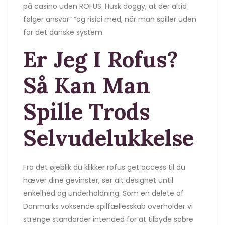
på casino uden ROFUS. Husk doggy, at der altid
følger ansvar” “og risici med, når man spiller uden
for det danske system.
Er Jeg I Rofus?
Så Kan Man
Spille Trods
Selvudelukkelse
Fra det øjeblik du klikker rofus get access til du
hæver dine gevinster, ser alt designet until
enkelhed og underholdning. Som en delete af
Danmarks voksende spilfællesskab overholder vi
strenge standarder intended for at tilbyde sobre