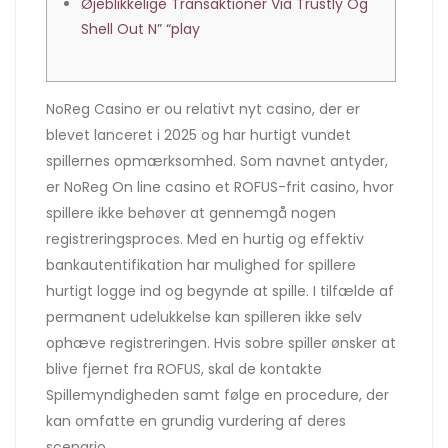
Øjeblikkelige Transaktioner Via Trustly Og
Shell Out N” “play
NoReg Casino er ou relativt nyt casino, der er
blevet lanceret i 2025 og har hurtigt vundet
spillernes opmærksomhed. Som navnet antyder,
er NoReg On line casino et ROFUS-frit casino, hvor
spillere ikke behøver at gennemgå nogen
registreringsproces. Med en hurtig og effektiv
bankautentifikation har mulighed for spillere
hurtigt logge ind og begynde at spille. I tilfælde af
permanent udelukkelse kan spilleren ikke selv
ophæve registreringen. Hvis sobre spiller ønsker at
blive fjernet fra ROFUS, skal de kontakte
Spillemyndigheden samt følge en procedure, der
kan omfatte en grundig vurdering af deres
scenario.