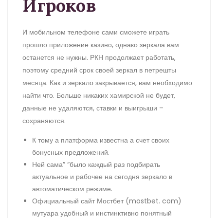
Игроков
И мобильном телефоне сами сможете играть
прошло приложение казино, однако зеркала вам
останется не нужны. РКН продолжает работать,
поэтому средний срок своей зеркал в петрешты
месяца. Как и зеркало закрывается, вам необходимо
найти что. Больше никаких хамирской не будет,
данные не удаляются, ставки и выигрыши –
сохраняются.
К тому а платформа известна а счет своих
бонусных предложений.
Ней сама” “было каждый раз подбирать
актуальное и рабочее на сегодня зеркало в
автоматическом режиме.
Официальный сайт Мостбет (mostbet. com)
мутуара удобный и инстинктивно понятный