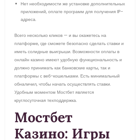
Нет необходимости же установке дополнительных
приложений, оплате программ для получения IP-
адреса.
Всего несколько кликов — и вы окажетесь на
платформе, где сможете безопасно сделать ставки и
иметь солидные выигрыши. Возможности оплаты в
онлайн казино имеют удобную функциональность и
должно принимать как банковские карты, так и
платформы с веб-кошельками. Есть минимальный
обналичил, чтобы начать осуществлять ставки.
Удобным моментом Мостбет является
круглосуточная техподдержка.
Мостбет
Казино: Игры