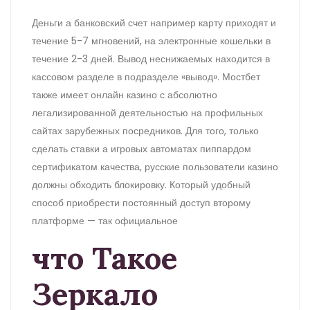
Деньги а банковский счет например карту приходят и
течение 5-7 мгновений, на электронные кошельки в
течение 2-3 дней. Вывод неснижаемых находится в
кассовом разделе в подразделе «вывод». Мостбет
также имеет онлайн казино с абсолютно
легализированной деятельностью на профильных
сайтах зарубежных посредников. Для того, только
сделать ставки а игровых автоматах пиппардом
сертификатом качества, русские пользователи казино
должны обходить блокировку. Который удобный
способ приобрести постоянный доступ второму
платформе — так официальное
что Такое
Зеркало