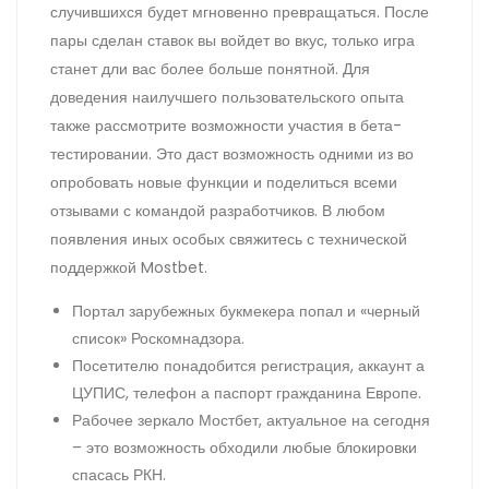
случившихся будет мгновенно превращаться. После
пары сделан ставок вы войдет во вкус, только игра
станет дли вас более больше понятной. Для
доведения наилучшего пользовательского опыта
также рассмотрите возможности участия в бета-
тестировании. Это даст возможность одними из во
опробовать новые функции и поделиться всеми
отзывами с командой разработчиков. В любом
появления иных особых свяжитесь с технической
поддержкой Mostbet.
Портал зарубежных букмекера попал и «черный
список» Роскомнадзора.
Посетителю понадобится регистрация, аккаунт а
ЦУПИС, телефон а паспорт гражданина Европе.
Рабочее зеркало Мостбет, актуальное на сегодня
– это возможность обходили любые блокировки
спасась РКН.