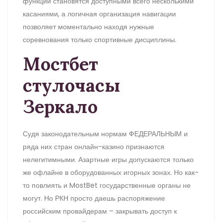
функции становятся доступными всего несколькими
касаниями, а логичная организация навигации
позволяет моментально находя нужные
соревнования только спортивные дисциплины.
Мостбет
стулочасы
Зеркало
Судя законодательным нормам ФЕДЕРАЛЬНЫМ и
ряда них стран онлайн-казино признаются
нелегитимными. Азартные игры допускаются только
же офлайне в оборудованных игорных зонах. Но как-
то повлиять и MostBet государственные органы не
могут. Но РКН просто даешь распоряжение
российским провайдерам – закрывать доступ к