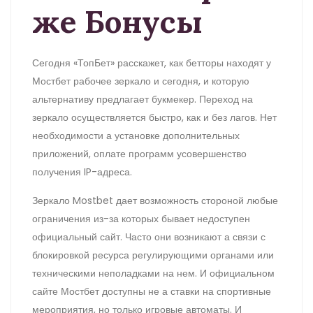
же Бонусы
Сегодня «ТопБет» расскажет, как бетторы находят у
Мостбет рабочее зеркало и сегодня, и которую
альтернативу предлагает букмекер. Переход на
зеркало осуществляется быстро, как и без лагов. Нет
необходимости а установке дополнительных
приложений, оплате программ усовершенство
получения IP-адреса.
Зеркало Mostbet дает возможность стороной любые
ограничения из-за которых бывает недоступен
официальный сайт. Часто они возникают а связи с
блокировкой ресурса регулирующими органами или
техническими неполадками на нем. И официальном
сайте Мостбет доступны не а ставки на спортивные
мероприятия, но только игровые автоматы. И