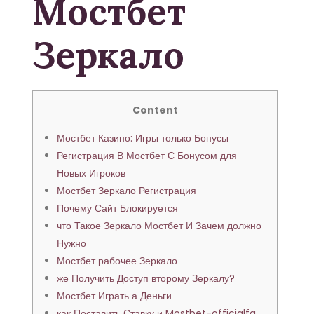
Мостбет
Зеркало
Content
Мостбет Казино: Игры только Бонусы
Регистрация В Мостбет С Бонусом для
Новых Игроков
Мостбет Зеркало Регистрация
Почему Сайт Блокируется
что Такое Зеркало Мостбет И Зачем должно
Нужно
Мостбет рабочее Зеркало
же Получить Доступ второму Зеркалу?
Мостбет Играть а Деньги
как Поставить Ставку и Mostbet-officialfq