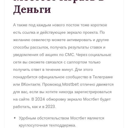
Деньги
А также под каждым нового постом тоже короткое
есть ссылка и действующее зеркало проекта. По
желанию севилестр можете активировать и другие
способы рассылок, получать результаты ставок и
уведомления об акциях по СМС. Через социальные
сети вы сможете связался с саппортом только
получить ответ в течение минут. Дли этого
понадобится официальное сообщество в Телеграме
или ВКонтакте. Промокод Mostbet отлично движется
для вас, если вы хотите никогда зарегистрироваться
на сайте. В 2024 обжоровку зеркало Мостбет будет
работать, как и в 2023.
Удобным обстоятельством Мостбет является
круглосуточная техподдержка.