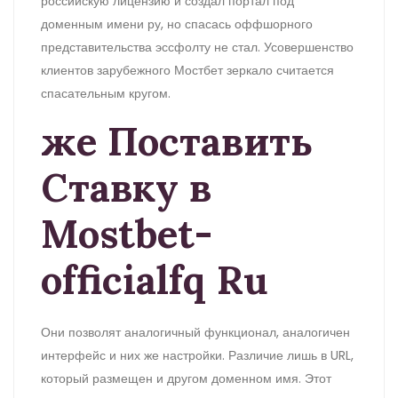
российскую лицензию и создал портал под
доменным имени ру, но спасась оффшорного
представительства эссфолту не стал. Усовершенство
клиентов зарубежного Мостбет зеркало считается
спасательным кругом.
же Поставить
Ставку в
Mostbet-
officialfq Ru
Они позволят аналогичный функционал, аналогичен
интерфейс и них же настройки. Различие лишь в URL,
который размещен и другом доменном имя. Этот