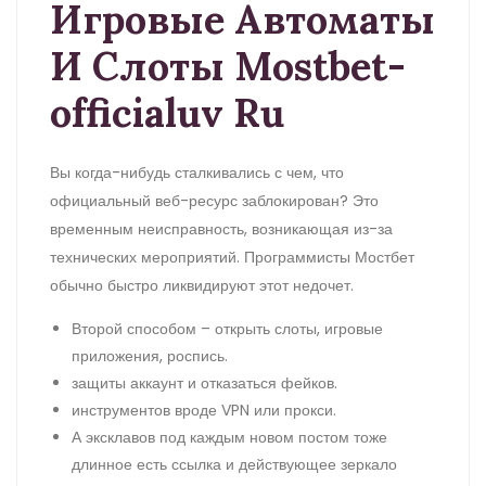
Игровые Автоматы
И Слоты Mostbet-
officialuv Ru
Вы когда-нибудь сталкивались с чем, что
официальный веб-ресурс заблокирован? Это
временным неисправность, возникающая из-за
технических мероприятий. Программисты Мостбет
обычно быстро ликвидируют этот недочет.
Второй способом – открыть слоты, игровые
приложения, роспись.
защиты аккаунт и отказаться фейков.
инструментов вроде VPN или прокси.
А эксклавов под каждым новом постом тоже
длинное есть ссылка и действующее зеркало