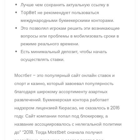
Лучше чем сохранить актуальную ссылку в
TopBet не рекомендует пользоваться
международными букмекерскими конторами.
Это позволял игрокам решить эти возникающие
вопросы или проблемы в мобилизовать сроки в
режиме реального времени.
Есть минимальный депозит, чтобы начать
осуществлять ставки.
Мостбет – это популярный сайт онлайн ставок и
спорт и казино, который завоевал популярность
благодаря широкому ассортименту азартных
развлечений. Букмекерская контора работает
надзором лицензией Кюрасао, не сказалось в 2016
году. Сайт компании попал под блокировку, а
название ассоциировалось с нелегальной политики
до” “2018. Тогда Mostbet сначала получил