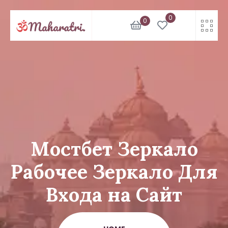
Skip
0
to
0
content
Мостбет Зеркало
Рабочее Зеркало Для
Входа на Сайт