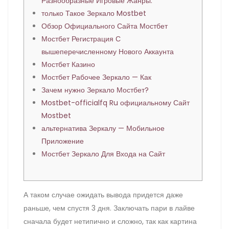
Разнообразные Игровые Жанры:
только Такое Зеркало Mostbet
Обзор Официального Сайта Мостбет
Мостбет Регистрация С
вышеперечисленному Нового Аккаунта
Мостбет Казино
Мостбет Рабочее Зеркало — Как
Зачем нужно Зеркало Мостбет?
Mostbet-officialfq Ru официальному Сайт
Mostbet
альтернатива Зеркалу — Мобильное
Приложение
Мостбет Зеркало Для Входа на Сайт
А таком случае ожидать вывода придется даже
раньше, чем спустя 3 дня. Заключать пари в лайве
сначала будет нетипично и сложно, так как картина